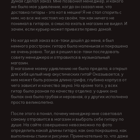
думая сделал заказ. Мне позвонил менеджер, и какого
же было мое удивление, когда он сказал мне, что
доставка гитары - это кот в мешке! Я не стал спорить с
ним, но все же настоял на своём, так как ничего не
понимал в гитарах, а смысла ехать в магазин не видел. И
зачем, если курьер может привезти прямо домой.
Но когда мой заказ все-таки дошёл до меня, я был
немного расстроен: гитара была маленькая и покрашена
не очень ровно. Тогда я решил все-таки последовать
совету менеджера и отправился в музыкальный
магазин.
В магазине моему удивлению не было предела, я открыл
для себя целый мир акустических гита₽ Оказывается, у
них может быть разная длина грифа, глубина корпуса от
чего зависит и качество звука. Но кроме того, у всех
гитар была разная по качеству отделка: у одних она
былах она была грубая и неровная, а у других исполнена
просто великолепно.
После этого я понял, почему менеджер мне советовал
самому отправится в магазин и выбрать себе гитару по
душе. На сайте совершенно невозможно по фото
определить какой длины гитара, как она покрашена, как
выполнены стыки и рисунки. Примечательно то, что даже