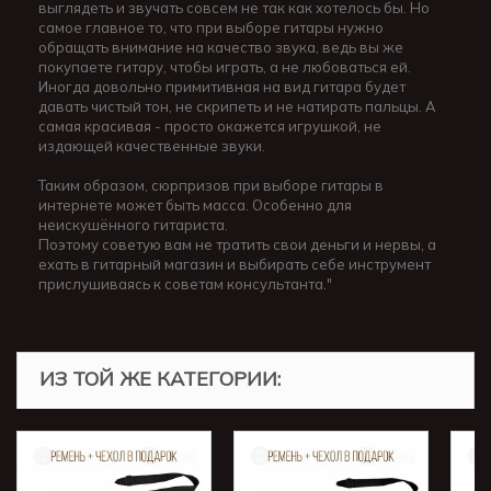
выглядеть и звучать совсем не так как хотелось бы. Но
самое главное то, что при выборе гитары нужно
обращать внимание на качество звука, ведь вы же
покупаете гитару, чтобы играть, а не любоваться ей.
Иногда довольно примитивная на вид гитара будет
давать чистый тон, не скрипеть и не натирать пальцы. А
самая красивая - просто окажется игрушкой, не
издающей качественные звуки.
Таким образом, сюрпризов при выборе гитары в
интернете может быть масса. Особенно для
неискушённого гитариста.
Поэтому советую вам не тратить свои деньги и нервы, а
ехать в гитарный магазин и выбирать себе инструмент
прислушиваясь к советам консультанта."
ИЗ ТОЙ ЖЕ КАТЕГОРИИ: