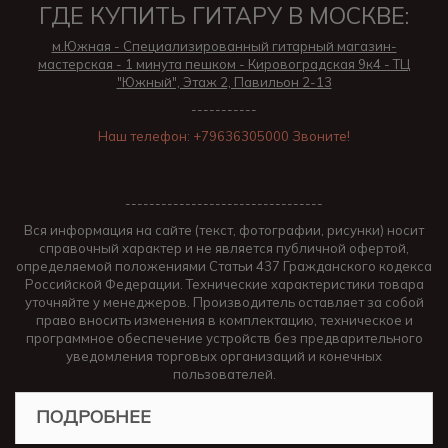
ГДЕ КУПИТЬ ГИТАРУ В МОСКВЕ:
м.Южная - Специализированный гитарный магазин-
мастерская - 1 минута пешком - Кировоградская 9к4 - ТЦ
"Южный", Этаж 2, Павильон 2-13
-----------
Наш телефон: +79636305000 Звоните!
---------------------------------
Вся информация на сайте (текст, фотографии, рисунки) носит
справочный характер и не является публичной офертой,
определяемой положениями Статьи 437 Гражданского кодекса
Российской Федерации. Технические характеристики товара
уточняйте у менеджеров. Производитель оставляет за собой
право вносить изменения в комплектацию, техническое и
программное обеспечение устройств без предварительного
уведомления торговых организаций и конечных
пользователей.
ПОДРОБНЕЕ