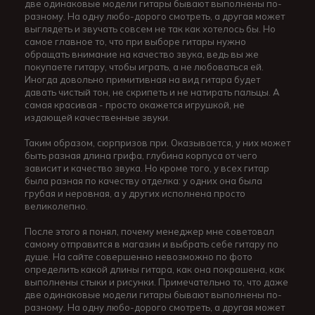
две одинаковые модели гитары бывают выполнены по-
разному. На одну любо-дорого смотреть, а другая может
выглядеть и звучать совсем не так как хотелось бы. Но
самое главное то, что при выборе гитары нужно
обращать внимание на качество звука, ведь вы же
покупаете гитару, чтобы играть, а не любоваться ей.
Иногда довольно примитивная на вид гитара будет
давать чистый тон, не скрипеть и не натирать пальцы. А
самая красивая - просто окажется игрушкой, не
издающей качественные звуки.
Таким образом, сюрпризов при. Оказывается, у них может
быть разная длина грифа, глубина корпуса от чего
зависит и качество звука. Но кроме того, у всех гитар
была разная по качеству отделка: у одних она была
грубая и неровная, а у других исполнена просто
великолепно.
После этого я понял, почему менеджер мне советовал
самому отправится в магазин и выбрать себе гитару по
душе. На сайте совершенно невозможно по фото
определить какой длины гитара, как она покрашена, как
выполнены стыки и рисунки. Примечательно то, что даже
две одинаковые модели гитары бывают выполнены по-
разному. На одну любо-дорого смотреть, а другая может