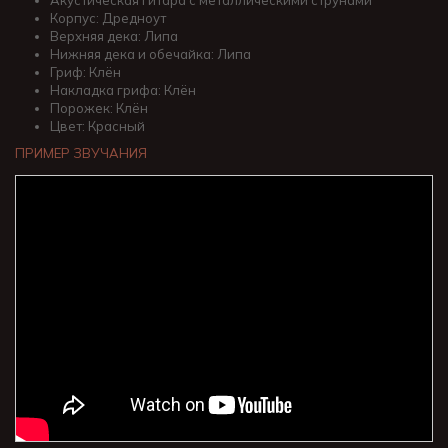
Акустическая гитара с металлическими струнами
Корпус: Дредноут
Верхняя дека: Липа
Нижняя дека и обечайка: Липа
Гриф: Клён
Накладка грифа: Клён
Порожек: Клён
Цвет: Красный
ПРИМЕР ЗВУЧАНИЯ