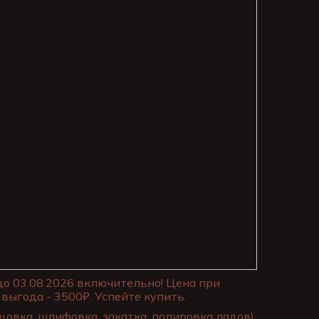
до 03.08.2026 включительно! Цена при
выгода - 3500₽. Успейте купить.
цовка, шлифовка, закатка, полировка ладов)