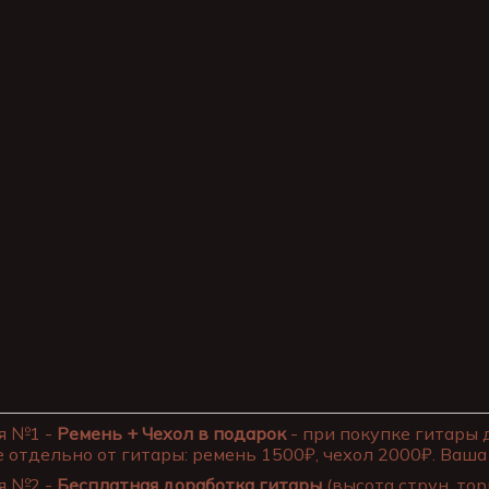
я №1 -
Ремень + Чехол в подарок
- при покупке гитары 
 отдельно от гитары: ремень 1500₽, чехол 2000₽. Ваша 
я №2 -
Бесплатная доработка гитары
(высота струн, тор