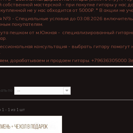
 собственной мастерской - при покупке гитары у нас д
купленной не у нас обходится от 5000₽. * В акции не уча
 №3 - Специальные условия до 03.08.2026 включительн
нным покупателям.
ута пешком от м.Южная - специализированный гитарны
ар.
ссиональная консультация - выбрать гитару помогут 
.
яем, дорабатываем и продаем гитары. +79636305000 Зв
ать по
--
1 - 1 из 1 шт