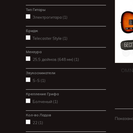
Тип Гитары
Электрогитара
(1)
Бридж
Telecaster Style
(1)
Мензура
25,5 дюймов (648 мм)
(1)
OMNI
Звукосниматели
S-S
(1)
Крепление Грифа
Болченый
(1)
Кол-во Ладов
Показано 
22
(1)