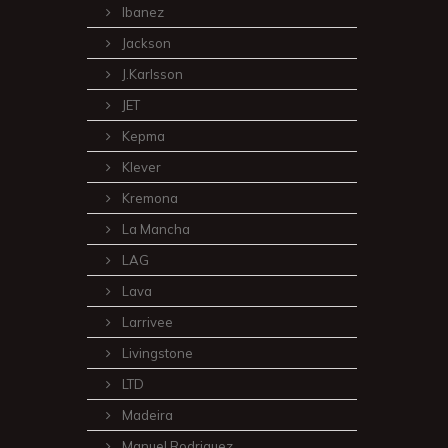
Ibanez
Jackson
J.Karlsson
JET
Kepma
Klever
Kremona
La Mancha
LAG
Lava
Larrivee
Livingstone
LTD
Madeira
Manuel Rodriguez