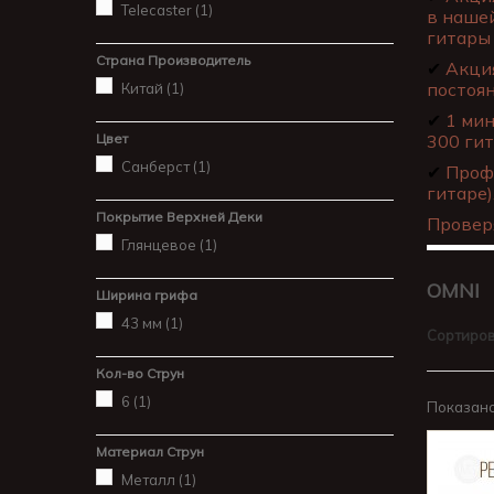
Telecaster
(1)
в нашей
гитары 
Страна Производитель
✔
Акция
постоя
Китай
(1)
✔
1 мин
Цвет
300 гит
Санберст
(1)
✔
Профе
гитаре)
Покрытие Верхней Деки
Провер
Глянцевое
(1)
OMNI
Ширина грифа
43 мм
(1)
Сортиров
Кол-во Струн
6
(1)
Показано 
Материал Струн
Металл
(1)