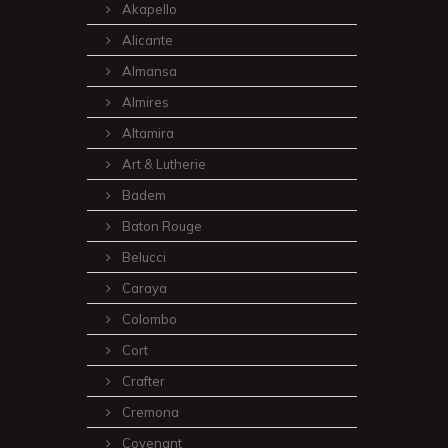
Akapello
Alicante
Almansa
Almires
Altamira
Art & Lutherie
Badem
Baton Rouge
Belucci
Caraya
Colombo
Cort
Crafter
Cremona
Covenant