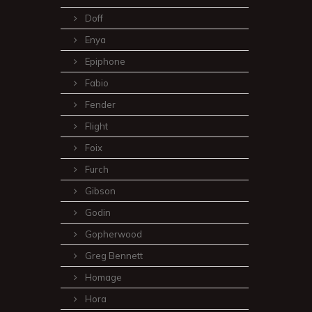
Doff
Enya
Epiphone
Fabio
Fender
Flight
Foix
Furch
Gibson
Godin
Gopherwood
Greg Bennett
Homage
Hora