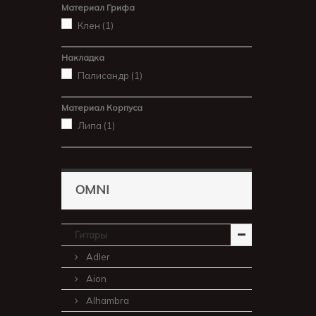
Материал Грифа
Клен
(1)
Накладка
Палисандр
(1)
Материал Корпуса
Липа
(1)
OMNI
Гитары
Adler
Aion
Alhambra