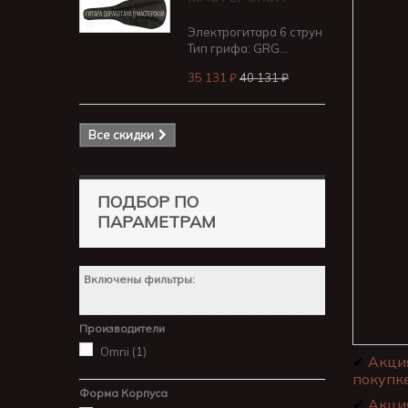
Электрогитара 6 струн
Тип грифа: GRG...
35 131 ₽
40 131 ₽
Все скидки
ПОДБОР ПО
ПАРАМЕТРАМ
Включены фильтры:
Производители
Omni
(1)
✔
Акци
покупке
Форма Корпуса
✔
Акци