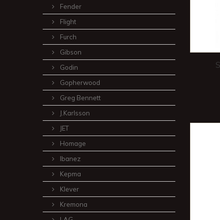
Fender
Flight
Furch
Gibson
Godin
Gopherwood
Greg Bennett
J.Karlsson
JET
Homage
Ibanez
Kepma
Klever
Kremona
LAG