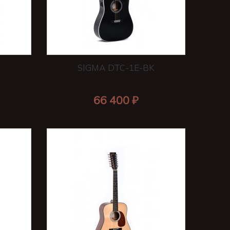
B
SIGMA DTC-1E-BK
66 400 ₽