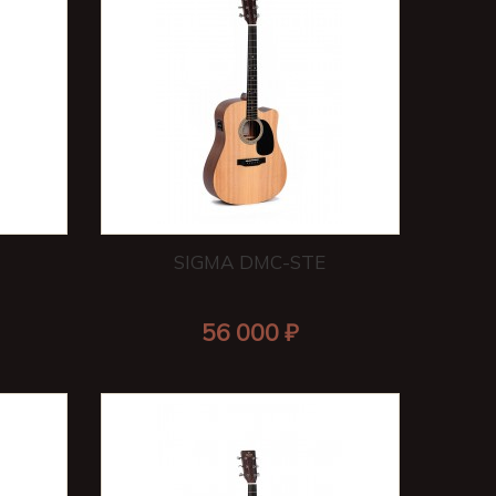
SIGMA DMC-STE
56 000 ₽