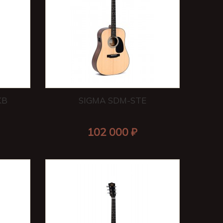
KB
SIGMA SDM-STE
102 000 ₽