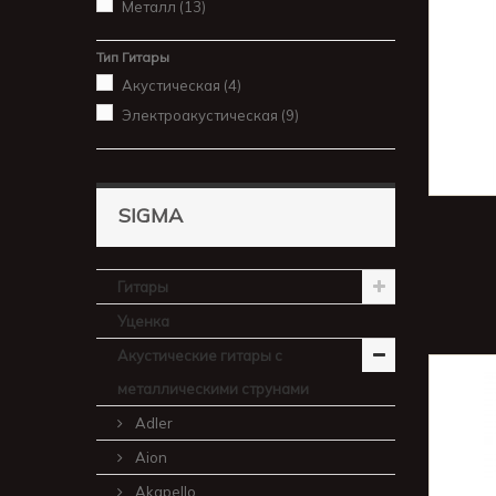
Металл
(13)
Тип Гитары
Акустическая
(4)
Электроакустическая
(9)
SIGMA
Гитары
Уценка
Акустические гитары с
металлическими струнами
Adler
Aion
Akapello