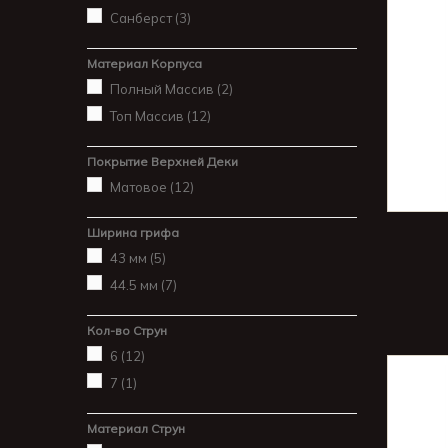
Санберст
(3)
Материал Корпуса
Полный Массив
(2)
Топ Массив
(12)
Покрытие Верхней Деки
Матовое
(12)
Ширина грифа
43 мм
(5)
44.5 мм
(7)
Кол-во Струн
6
(12)
7
(1)
Материал Струн