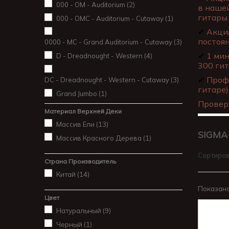
000 - OM - Auditorium
(2)
в нашей
гитары 
000 - OMC - Auditorium - Cutaway
(1)
✔
Акция
постоя
0000 - MC - Grand Auditorium - Cutaway
(3)
✔
1 мин
D - Dreadnought - Western
(4)
300 гит
✔
Профе
DC - Dreadnought - Western - Cutaway
(3)
гитаре)
Grand Jumbo
(1)
Провер
Материал Верхней Деки
Массив Ели
(13)
SIGM
Массив Красного Дерева
(1)
Сортиров
Страна Производитель
Китай
(14)
Показано 
Цвет
Натуральный
(9)
Черный
(1)