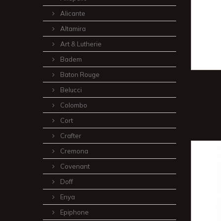
Alicante
Altamira
Art & Lutherie
Badem
Baton Rouge
Belucci
Colombo
Cort
Crafter
Cremona
Covenant
Doff
Enya
Epiphone