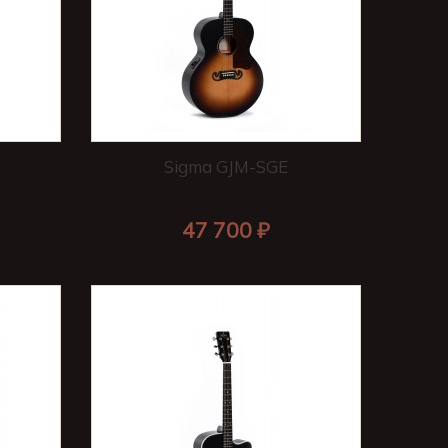
Sigma GJM-SGE
47 700 ₽