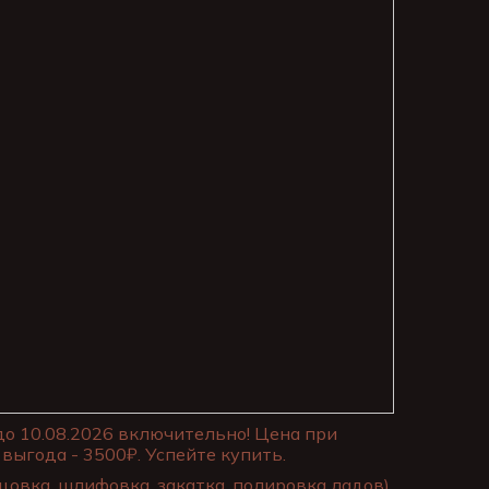
до 10.08.2026 включительно! Цена при
выгода - 3500₽. Успейте купить.
цовка, шлифовка, закатка, полировка ладов)