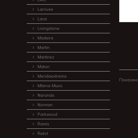
Larrivee
Lava
Livingstone
Madeira
Martin
Martinez
Maton
Meridaextrema
Показано 
Milena-Music
Naranda
Norman
Parkwood
Ramis
Relict