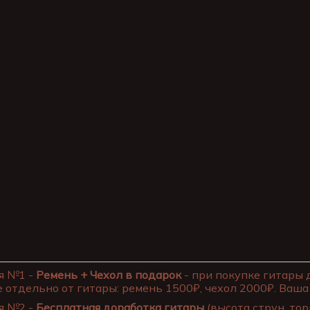
я №1 -
Ремень + Чехол в подарок
- при покупке гитары 
 отдельно от гитары: ремень 1500₽, чехол 2000₽. Ваша 
я №2 -
Бесплатная доработка гитары
(высота струн, тор