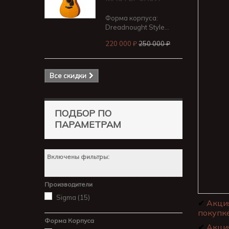
Форма корпуса:
Dreadnought Style...
220 000 ₽
250 000 ₽
Все скидки
ПОДБОР ПО
ПАРАМЕТРАМ
Включены фильтры:
Производители
Sigma
(15)
✔
Акци
покупке
Форма Корпуса
✔
Акци