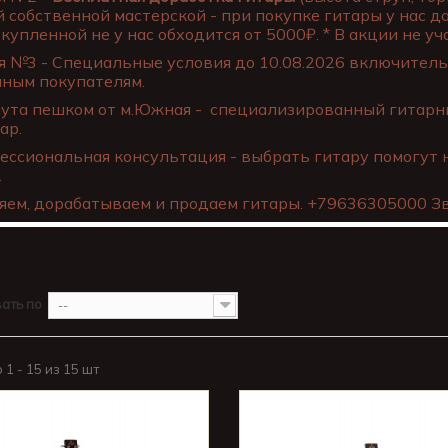
 собственной мастерской - при покупке гитары у нас д
купленной не у нас обходится от 5000₽. * В акции не уча
 №3 - Специальные условия до 10.08.2026 включительн
нным покупателям.
ута пешком от м.Южная - специализированный гитарны
ар.
ссиональная консультация - выбрать гитару помогут 
.
яем, дорабатываем и продаем гитары. +79636305000 Зв
A
ать по
--
1 - 15 из 15 шт