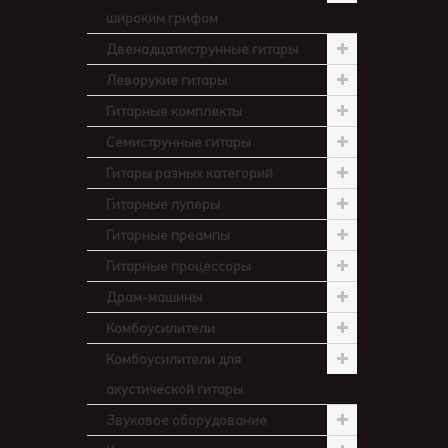
широким грифом
Двенадцатиструнные гитары
Леворукие гитары
Гитарные комплекты
Семиструнные гитары
Гитары разных категорий
Гитарные луперы
Гитарные преампы
Гитарные процессоры
Драм-машины
Комбоусилители
Комбоусилители для
акустической гитары
Звуковое оборудование