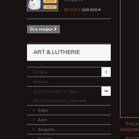
80 000 ₽
100 000 ₽
Все скидки
ART & LUTHERIE
Гитары
Уценка
Акустические гитары с
металлическими струнами
Adler
Aion
✔
Акци
покупке
Akapello
✔
Акци
Alicante