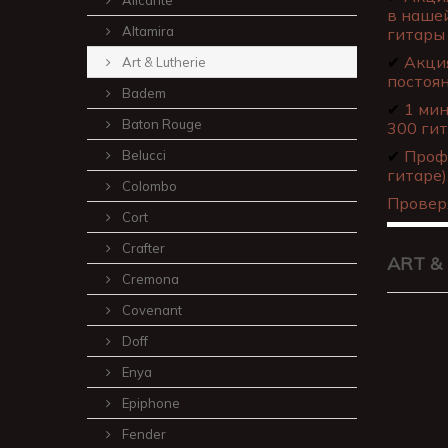
в нашей
Altamira
гитары 
✔
Акция
Art & Lutherie
постоя
Badem
✔
1 мин
Baton Rouge
300 гит
✔
Профе
Belucci
гитаре)
Colombo
Провер
Cort
Crafter
ART &
Cremona
Covenant
Doff
Enya
Epiphone
Fender