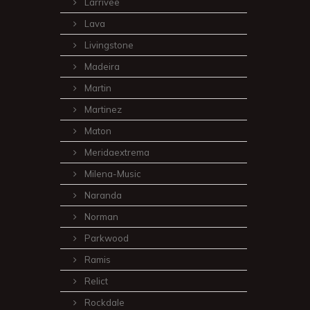
Larrivee
Lava
Livingstone
Madeira
Martin
Martinez
Maton
Meridaextrema
Milena-Music
Naranda
Norman
Parkwood
Ramis
Relict
Rockdale