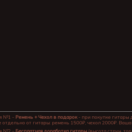
я №1 -
Ремень + Чехол в подарок
- при покупке гитары 
 отдельно от гитары: ремень 1500₽, чехол 2000₽. Ваша 
я №2 -
Бесплатная доработка гитары
(высота струн, тор