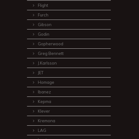
Flight
Furch
Gibson
Godin
Gopherwood
Greg Bennett
J.Karlsson
JET
Homage
Ibanez
Kepma
Klever
Kremona
LAG