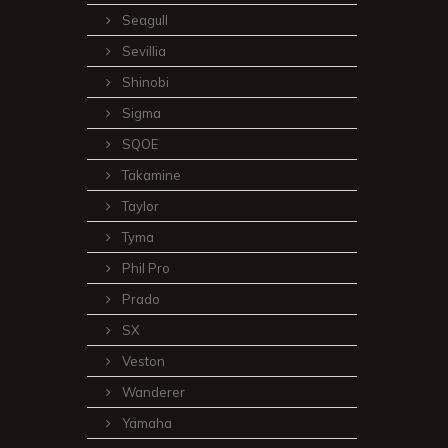
Seagull
Sevillia
Shinobi
Sigma
SQOE
Takamine
Taylor
Tyma
Phil Pro
Prado
SX
Veston
Wanderer
Yamaha