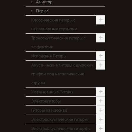
Амистар
Парма
Классические гитары с
нейлоновыми струнами
Трансакустические гитары с
эффектами
Испанские Гитары
Акустические гитары с широким
грифом под металлические
струны
Уменьшенные Гитары
Электрогитары
Гитары из массива
Электроакустические гитары
Электроакустические гитары с