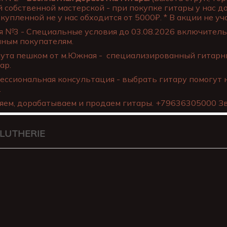
 собственной мастерской - при покупке гитары у нас д
купленной не у нас обходится от 5000₽. * В акции не уча
 №3 - Специальные условия до 03.08.2026 включительн
нным покупателям.
ута пешком от м.Южная - специализированный гитарны
ар.
ссиональная консультация - выбрать гитару помогут 
.
яем, дорабатываем и продаем гитары. +79636305000 Зв
 LUTHERIE