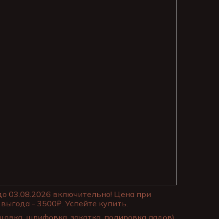
до 03.08.2026 включительно! Цена при
выгода - 3500₽. Успейте купить.
цовка, шлифовка, закатка, полировка ладов)