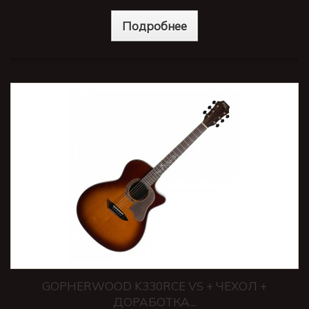
Подробнее
GOPHERWOOD K330RCE VS + ЧЕХОЛ +
ДОРАБОТКА...