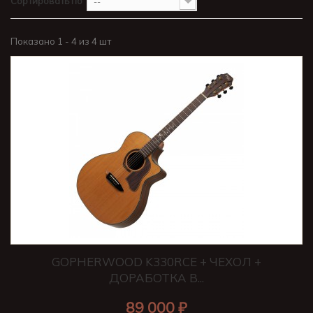
Сортировать по
--
Показано 1 - 4 из 4 шт
GOPHERWOOD K330RCE + ЧЕХОЛ +
ДОРАБОТКА В...
89 000 ₽