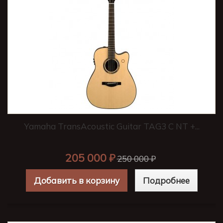
Yamaha TransAcoustic Guitar TAG3 C NT +...
205 000 ₽
250 000 ₽
Добавить в корзину
Подробнее