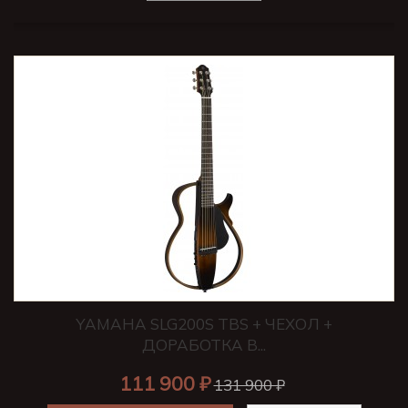
YAMAHA SLG200S TBS + ЧЕХОЛ +
ДОРАБОТКА В...
111 900 ₽
131 900 ₽