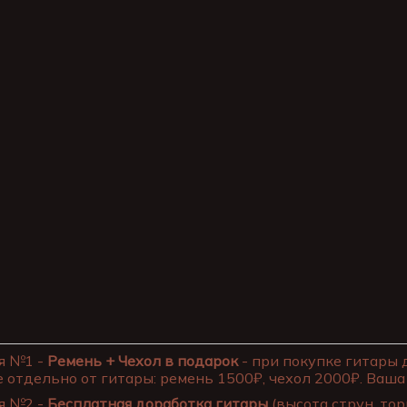
я №1 -
Ремень + Чехол в подарок
- при покупке гитары 
 отдельно от гитары: ремень 1500₽, чехол 2000₽. Ваша 
я №2 -
Бесплатная доработка гитары
(высота струн, тор