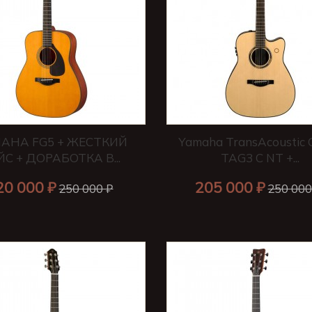
AHA FG5 + ЖЕСТКИЙ
Yamaha TransAcoustic 
ЙС + ДОРАБОТКА В...
TAG3 C NT +...
20 000 ₽
205 000 ₽
250 000 ₽
250 000