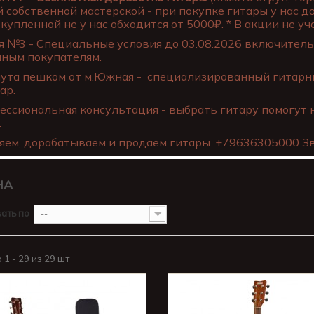
 собственной мастерской - при покупке гитары у нас д
купленной не у нас обходится от 5000₽. * В акции не уча
 №3 - Специальные условия до 03.08.2026 включительн
нным покупателям.
ута пешком от м.Южная - специализированный гитарны
ар.
ссиональная консультация - выбрать гитару помогут 
.
яем, дорабатываем и продаем гитары. +79636305000 Зв
HA
ать по
--
1 - 29 из 29 шт