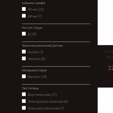
Ширина грифа
43 мм
(22)
44 мм
(7)
Кол-во Струн
6
(29)
Трансакустический Датчик
YAM
Hyvibe
(1)
КЕ
Yamaha
(8)
2
Материал Струн
Металл
(29)
Тип Гитары
Акустическая
(17)
Электроакустическая
(5)
Трансакустическая
(7)