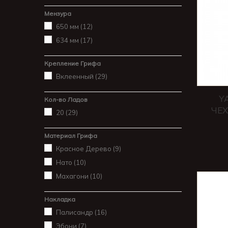
Мензура
650 мм
(12)
634 мм
(17)
Крепление Грифа
Вклеенный
(29)
Y
Кол-во Ладов
ЧЕХ
20
(29)
Материал Грифа
Красное Дерево
(9)
Нато
(10)
Махагони
(10)
Накладка
Палисандр
(16)
Эбони
(7)