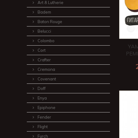
Art & Lutherie
Badem
Baton Rouge
Belucci
Colombo
YAM
Cort
РЕМ
Crafter
Cremona
Covenant
Doff
Enya
Epiphone
Fender
Flight
Furch