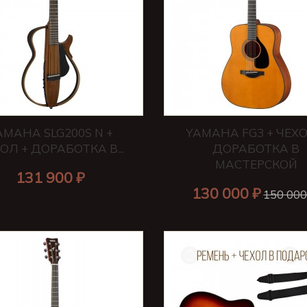
AMAHA SLG200S N +
YAMAHA FG3 + ЧЕХО
ОЛ + ДОРАБОТКА В...
ДОРАБОТКА В
МАСТЕРСКОЙ
131 900 ₽
130 000 ₽
150 000