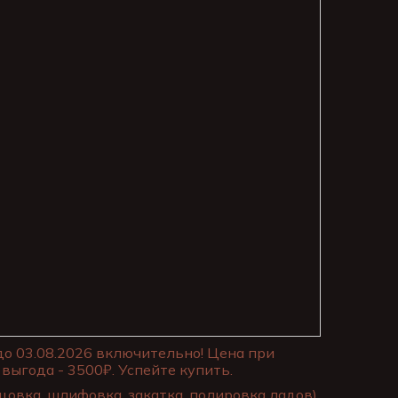
до 03.08.2026 включительно! Цена при
выгода - 3500₽. Успейте купить.
цовка, шлифовка, закатка, полировка ладов)