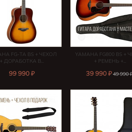
HA FG-TA BS + ЧЕХОЛ
YAMAHA FG800 BS + 
+ ДОРАБОТКА В...
+ РЕМЕНЬ +...
99 990 ₽
39 990 ₽
49 990 