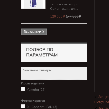
Тип: смарт-гитара
Ориентация: для...
120 000 ₽
144 500 ₽
Все скидки
ПОДБОР ПО
ПАРАМЕТРАМ
Включены фильтры:
Производители
Yamaha
(29)
✔
Акци
Форма Корпуса
покупке
0 - Concert - Folk
(3)
✔
Акци