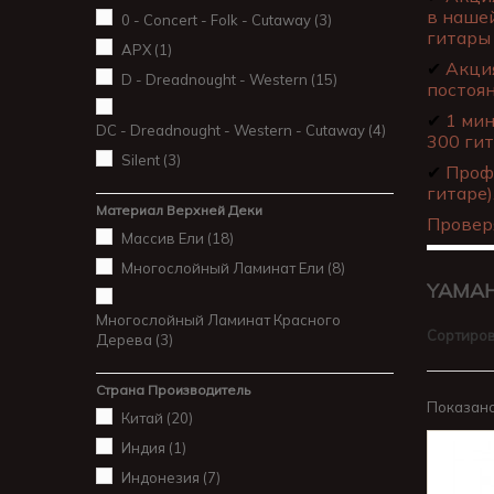
в нашей
0 - Concert - Folk - Cutaway
(3)
гитары 
APX
(1)
✔
Акция
D - Dreadnought - Western
(15)
постоя
✔
1 мин
DC - Dreadnought - Western - Cutaway
(4)
300 гит
Silent
(3)
✔
Профе
гитаре)
Материал Верхней Деки
Провер
Массив Ели
(18)
Многослойный Ламинат Ели
(8)
YAMA
Многослойный Ламинат Красного
Сортиров
Дерева
(3)
Страна Производитель
Показано 
Китай
(20)
Индия
(1)
Индонезия
(7)