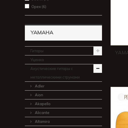
Орех
(6)
YAMAHA
Гитары
YAMA
Уценка
Акустические гитары с
металлическими струнами
Adler
Aion
Akapello
Alicante
Altamira