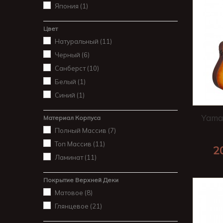
Япония
(1)
Цвет
Натуральный
(11)
Черный
(6)
Санберст
(10)
Белый
(1)
Синий
(1)
Yamah
Материал Корпуса
Полный Массив
(7)
Топ Массив
(11)
2
Ламинат
(11)
Покрытие Верхней Деки
Матовое
(8)
Глянцевое
(21)