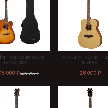
a TransAcoustic Guitar
YAMAHA F400 NS + Ч
TAG3 C SDB +...
+ РЕМЕНЬ +...
05 000 ₽
26 000 ₽
250 000 ₽