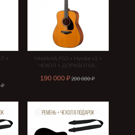
Л +
YAMAHA FG3 + Hyvibe v2 +
ЧЕХОЛ + ДОРАБОТКА...
190 000 ₽
200 000 ₽
 ₽