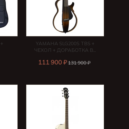
 +
YAMAHA SLG200S TBS +
ЧЕХОЛ + ДОРАБОТКА В...
111 900 ₽
131 900 ₽