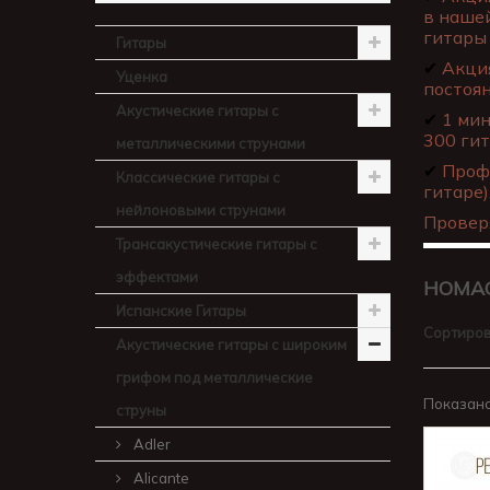
в нашей
гитары 
Гитары
✔
Акция
Уценка
постоя
Акустические гитары с
✔
1 мин
300 гит
металлическими струнами
✔
Профе
Классические гитары с
гитаре)
нейлоновыми струнами
Провер
Трансакустические гитары с
эффектами
HOMA
Испанские Гитары
Сортиров
Акустические гитары с широким
грифом под металлические
Показано 
струны
Adler
Alicante