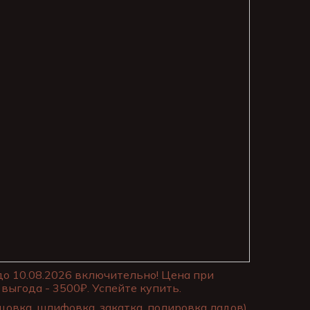
до 10.08.2026 включительно! Цена при
выгода - 3500₽. Успейте купить.
цовка, шлифовка, закатка, полировка ладов)