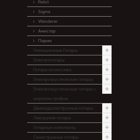
Relict
Sigma
Wanderer
Амистар
Парма
Уменьшенные Гитары
Электрогитары
Гитары из массива
Электроакустические гитары
Электроакустические гитары с
широким грифом
Двенадцатиструнные гитары
Леворукие гитары
Гитарные комплекты
Семиструнные гитары