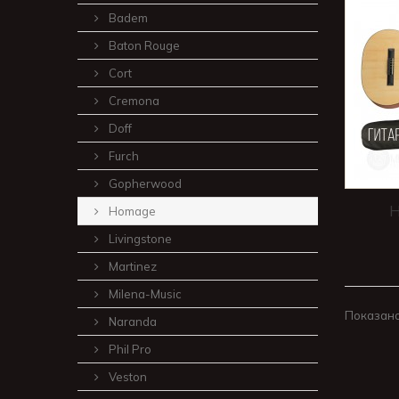
Badem
Baton Rouge
Cort
Cremona
Doff
Furch
Gopherwood
Homage
Livingstone
Martinez
Milena-Music
Показано 
Naranda
Phil Pro
Veston