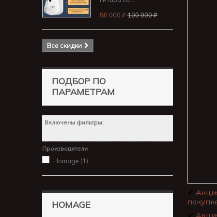
80 000 ₽
100 000 ₽
Все скидки
ПОДБОР ПО
ПАРАМЕТРАМ
Включены фильтры:
Производители
Homage
(1)
✔
Акци
покупке
HOMAGE
✔
Акци