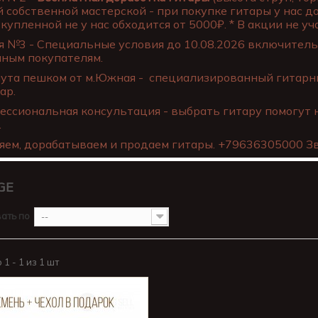
 собственной мастерской - при покупке гитары у нас д
купленной не у нас обходится от 5000₽. * В акции не уча
 №3 - Специальные условия до 10.08.2026 включительн
нным покупателям.
ута пешком от м.Южная - специализированный гитарны
ар.
ссиональная консультация - выбрать гитару помогут 
.
яем, дорабатываем и продаем гитары. +79636305000 Зв
GE
ать по
--
1 - 1 из 1 шт