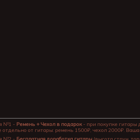
я №1 -
Ремень + Чехол в подарок
- при покупке гитары 
 отдельно от гитары: ремень 1500₽, чехол 2000₽. Ваша 
я №2 -
Бесплатная доработка гитары
(высота струн, тор