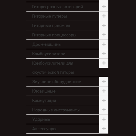
Гитары разных категорий
Гитарные луперы
Гитарные преампы
Гитарные процессоры
Драм-машины
Комбоусилители
Комбоусилители для
акустической гитары
Звуковое оборудование
Клавишные
Коммутация
Народные инструменты
Ударные
Аксессуары