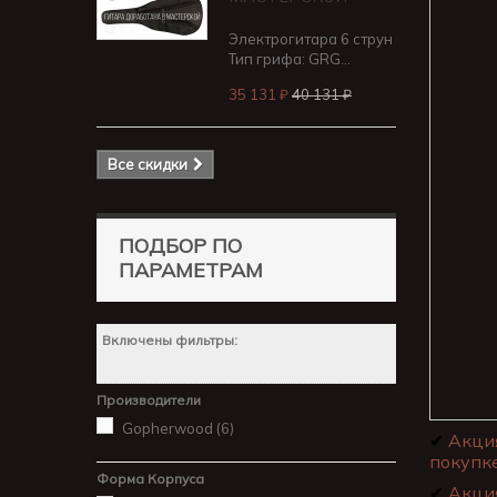
Электрогитара 6 струн
Тип грифа: GRG...
35 131 ₽
40 131 ₽
Все скидки
ПОДБОР ПО
ПАРАМЕТРАМ
Включены фильтры:
Производители
Gopherwood
(6)
✔
Акци
покупке
Форма Корпуса
✔
Акци