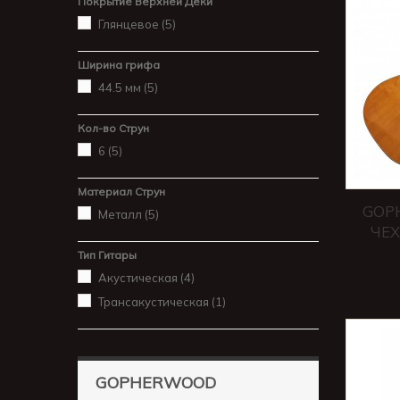
Покрытие Верхней Деки
Глянцевое
(5)
Ширина грифа
44.5 мм
(5)
Кол-во Струн
6
(5)
Материал Струн
GOP
Металл
(5)
ЧЕХ
Тип Гитары
Акустическая
(4)
Трансакустическая
(1)
GOPHERWOOD