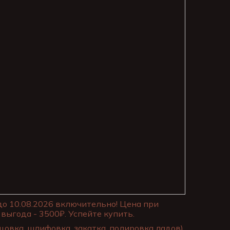
до 10.08.2026 включительно! Цена при
выгода - 3500₽. Успейте купить.
цовка, шлифовка, закатка, полировка ладов)