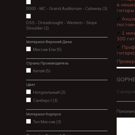
в нашей
0000 - MC - Grand Auditorium - Cutaway
(3)
гитары 
✔
Акция
DSS - Dreadnought - Western - Slope
постоя
Shoulder
(2)
✔
1 мин
300 гит
Материал Верхней Деки
✔
Профе
Массив Ели
(5)
гитаре)
Провер
Страна Производитель
Китай
(5)
GOPH
Цвет
Сортиров
Натуральный
(2)
Санберст
(3)
Показано 
Материал Корпуса
Топ Массив
(3)