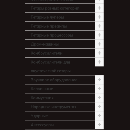
Гитары разных категорий
Гитарные луперы
Гитарные преампы
Гитарные процессоры
Драм-машины
Комбоусилители
Комбоусилители для
акустической гитары
Звуковое оборудование
Клавишные
Коммутация
Народные инструменты
Ударные
Аксессуары