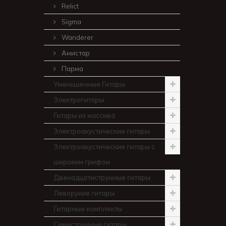
Relict
Sigma
Wanderer
Амистар
Парма
Уменьшенные Гитары
Электрогитары
Гитары из массива
Электроакустические гитары
Электроакустические гитары с
широким грифом
Двенадцатиструнные гитары
Леворукие гитары
Гитарные комплекты
Семиструнные гитары