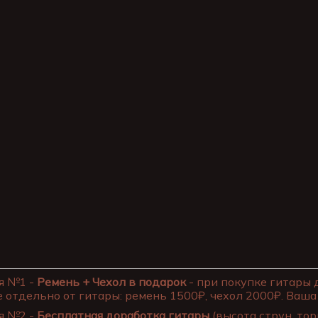
я №1 -
Ремень + Чехол в подарок
- при покупке гитары 
 отдельно от гитары: ремень 1500₽, чехол 2000₽. Ваша 
я №2 -
Бесплатная доработка гитары
(высота струн, тор