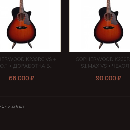
ERWOOD K230RC VS +
GOPHERWOOD K230R
ОЛ + ДОРАБОТКА В...
S1 MAX VS + ЧЕХОЛ +
66 000 ₽
90 000 ₽
1 - 6 из 6 шт