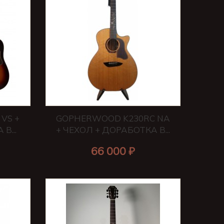
VS +
GOPHERWOOD K230RC NA
В...
+ ЧЕХОЛ + ДОРАБОТКА В...
66 000 ₽