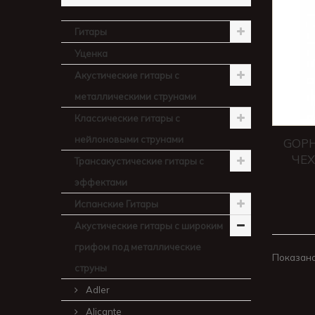
Гитары
Уценка
Акустические гитары с
металлическими струнами
Классические гитары с
нейлоновыми струнами
GOPH
ЧЕХ
Трансакустические гитары с
эффектами
Испанские Гитары
Акустические гитары с широким
грифом под металлические
Показано 
струны
Adler
Alicante