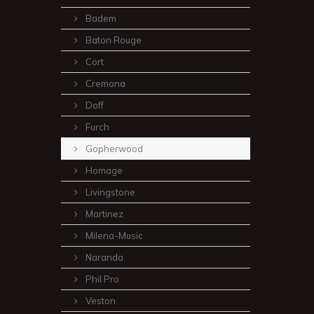
Badem
Baton Rouge
Cort
Cremona
Doff
Furch
Gopherwood
Homage
Livingstone
Martinez
Milena-Music
Naranda
Phil Pro
Veston