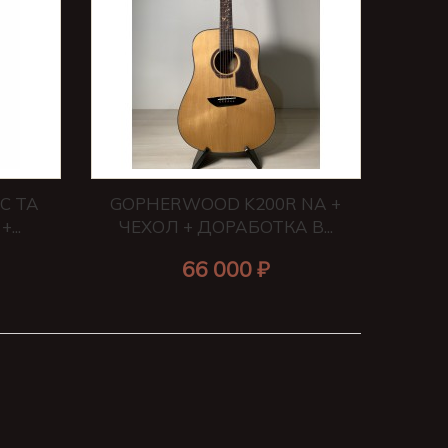
C TA
GOPHERWOOD K200R NA +
...
ЧЕХОЛ + ДОРАБОТКА В...
66 000 ₽