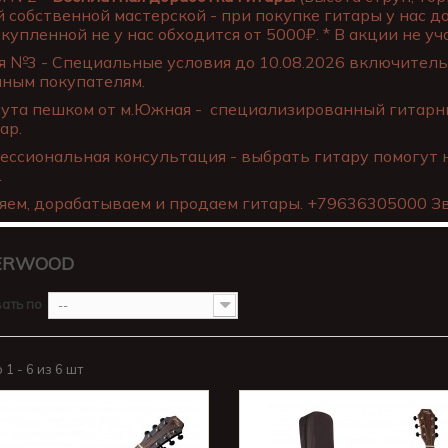
 собственной мастерской - при покупке гитары у нас д
купленной не у нас обходится от 5000₽. * В акции не уча
 №3 - Специальные условия до 10.08.2026 включительн
нным покупателям.
ута пешком от м.Южная - специализированный гитарны
ар.
ссиональная консультация - выбрать гитару помогут 
.
яем, дорабатываем и продаем гитары. +79636305000 Зв
ERWOOD
ать по
--
1 - 6 из 6 шт