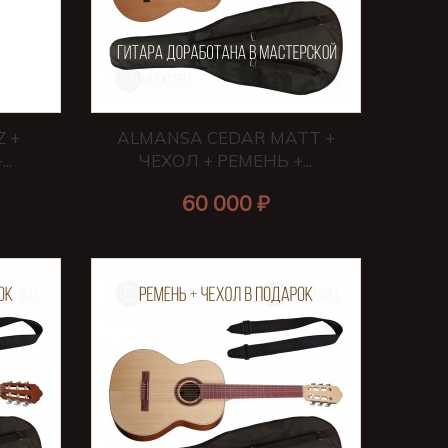
 +
ALMANSA CEDAR MATT +
..
ЧЕХОЛ + РЕМЕНЬ +...
60 000 ₽