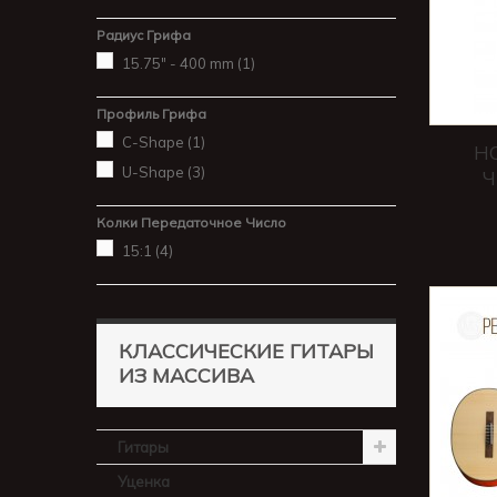
Радиус Грифа
15.75" - 400 mm
(1)
Профиль Грифа
C-Shape
(1)
HO
U-Shape
(3)
Ч
Колки Передаточное Число
15:1
(4)
КЛАССИЧЕСКИЕ ГИТАРЫ
ИЗ МАССИВА
Гитары
Уценка