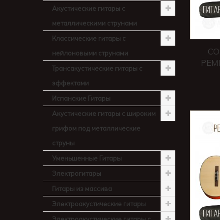
Акустические гитары с
металлическими струнами
Классические гитары с
CO
нейлоновыми струнами
РЕМ
Трансакустические гитары с
эффектами
Испанские Гитары
Акустические гитары с широким
грифом под металлические
струны
Уменьшенные Гитары
Электрогитары
Гитары из массива
Электроакустические гитары
Электроакустические гитары с