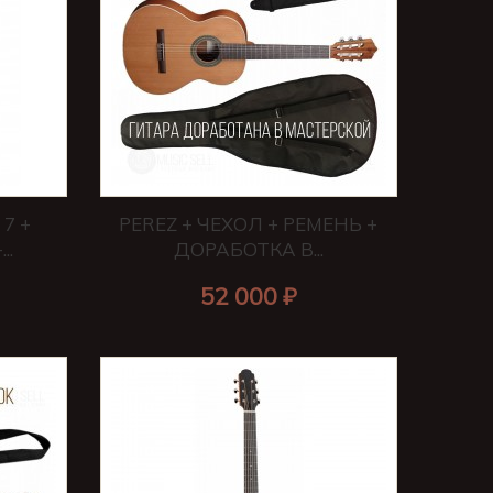
7 +
PEREZ + ЧЕХОЛ + РЕМЕНЬ +
..
ДОРАБОТКА В...
52 000 ₽