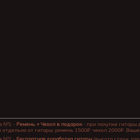
я №1 -
Ремень + Чехол в подарок
- при покупке гитары 
 отдельно от гитары: ремень 1500₽, чехол 2000₽. Ваша 
я №2 -
Бесплатная доработка гитары
(высота струн, тор