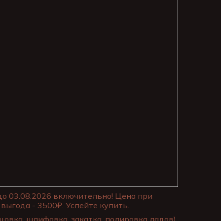
до 03.08.2026 включительно! Цена при
выгода - 3500₽. Успейте купить.
цовка, шлифовка, закатка, полировка ладов)