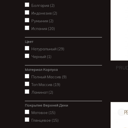
Болгария
(2)
Индонезия
(2)
Румыния
(2)
Испания
(20)
Цвет
Натуральный
(29)
Черный
(1)
PRUD
Материал Корпуса
Полный Массив
(9)
Топ Массив
(19)
Ламинат
(2)
Покрытие Верхней Деки
Матовое
(15)
Глянцевое
(15)