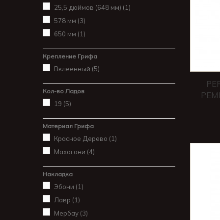
25,5 дюймов (648 мм)
(1)
578 мм
(3)
650 мм
(1)
Крепление Грифа
Вклеенный
(5)
PE
Кол-во Ладов
РЕМ
19
(5)
Материал Грифа
Красное Дерево
(1)
Махагони
(4)
Накладка
Эбони
(1)
Лавр
(1)
Мербау
(3)