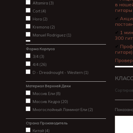
Altamira
(3)
в нашей
гитары 
Cort
(4)
✔
Акция
Hora
(2)
постоя
Kremona
(2)
✔
1 мин
Manuel Rodriguez
(1)
300 гит
Perez
(2)
✔
Профе
Форма Корпуса
Prudencio‏ ‎Sáez
(3)
гитаре)
3/4
(3)
Провер
4/4
(26)
D - Dreadnought - Western
(1)
КЛАСС
Материал Верхней Деки
Сортиров
Массив Ели
(8)
Массив Кедра
(20)
Многослойный Ламинат Ели
(2)
Показано 
Страна Производитель
Китай
(4)