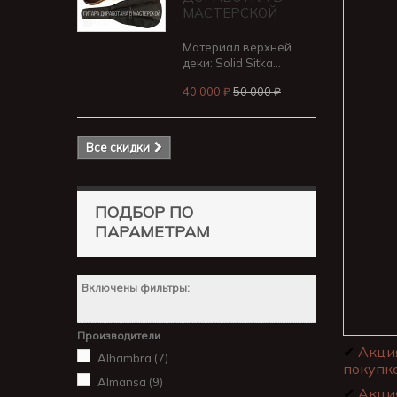
МАСТЕРСКОЙ
Материал верхней
деки: Solid Sitka...
40 000 ₽
50 000 ₽
Все скидки
ПОДБОР ПО
ПАРАМЕТРАМ
Включены фильтры:
Производители
✔
Акци
Alhambra
(7)
покупке
Almansa
(9)
✔
Акци