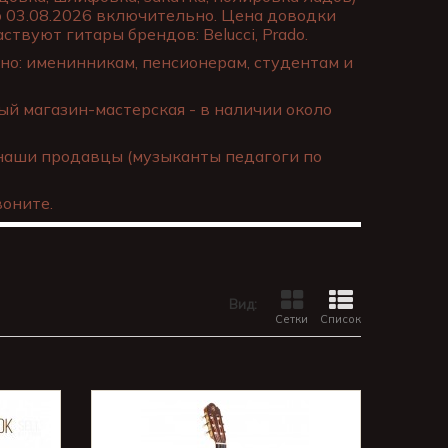
о 03.08.2026 включительно. Цена доводки
ствуют гитары брендов: Belucci, Prado.
о: именинникам, пенсионерам, студентам и
й магазин-мастерская - в наличии около
наши продавцы (музыканты педагоги по
оните.
Вид:
Сетки
Список