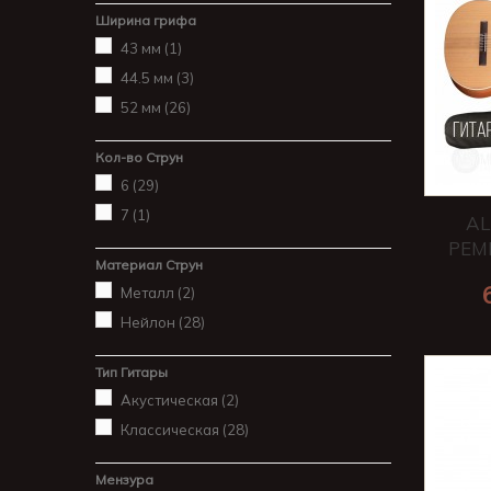
Ширина грифа
43 мм
(1)
44.5 мм
(3)
52 мм
(26)
Кол-во Струн
6
(29)
7
(1)
AL
РЕМ
Материал Струн
Металл
(2)
Нейлон
(28)
Тип Гитары
Акустическая
(2)
Классическая
(28)
Мензура