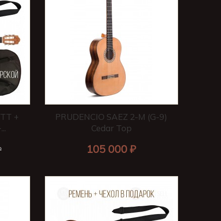
TT +
PRUDENCIO SAEZ 2-M (G-9)
..
Cedar Top
105 000 ₽
₽