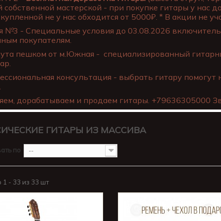
 собственной мастерской - при покупке гитары у нас д
купленной не у нас обходится от 5000₽. * В акции не уча
 №3 - Специальные условия до 03.08.2026 включительн
нным покупателям.
ута пешком от м.Южная - специализированный гитарны
ар.
ссиональная консультация - выбрать гитару помогут 
.
яем, дорабатываем и продаем гитары. +79636305000 Зв
ИЧЕСКИЕ ГИТАРЫ ИЗ МАССИВА
ать по
--
1 - 33 из 33 шт