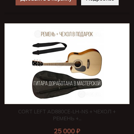
CORT LEFT AD880CE-LH-NS + ЧЕХОЛ +
РЕМЕНЬ +...
25 000 ₽