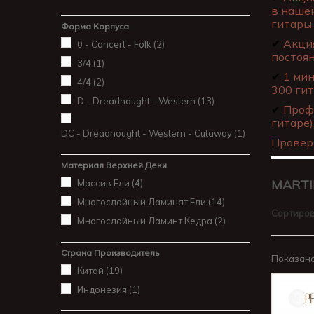
в нашей
гитары 
Форма Корпуса
✔
Акция
0 - Concert - Folk
(2)
постоя
3/4
(1)
✔
1 мин
4/4
(2)
300 гит
D - Dreadnought - Western
(13)
✔
Профе
гитаре)
DC - Dreadnought - Western - Cutaway
(1)
Провер
Материал Верхней Деки
MART
Массив Ели
(4)
Многослойный Ламинат Ели
(14)
Сортиров
Многослойный Ламинт Кедра
(2)
Страна Производитель
Показано 
Китай
(19)
Индонезия
(1)