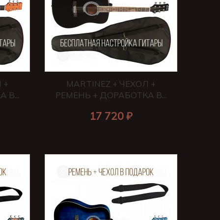
 +
MARTINEZ + ЧЕХОЛ +
В...
РЕМЕНЬ + ДОРАБОТКА В...
17 720 ₽