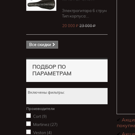
Электрогитара 6 струн
Тип корпуса:...
20 000 ₽
23 000 ₽
Все скидки
ПОДБОР ПО
ПАРАМЕТРАМ
Включены фильтры:
Производители
Cort
(9)
✔
Акци
Martinez
(27)
покупке
Veston
(4)
✔
Акци