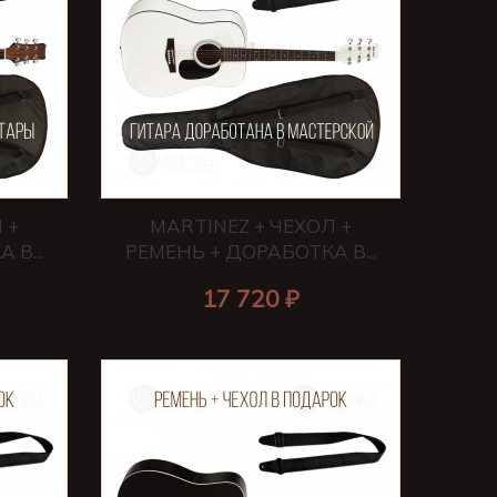
 +
MARTINEZ + ЧЕХОЛ +
В...
РЕМЕНЬ + ДОРАБОТКА В...
17 720 ₽