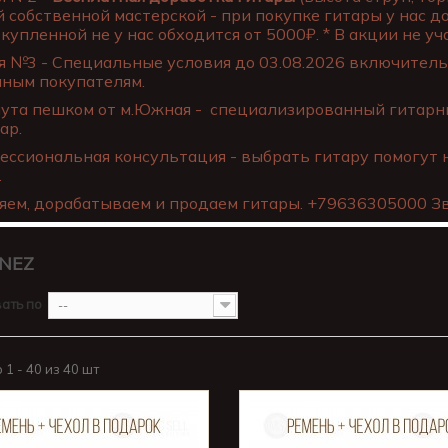
 собственной мастерской - при покупке гитары у нас д
купленной не у нас обходится от 5000₽. * В акции не уча
 №3 - Специальные условия до 03.08.2026 включительн
нным покупателям.
ута пешком от м.Южная - специализированный гитарны
ар.
ссиональная консультация - выбрать гитару помогут 
.
яем, дорабатываем и продаем гитары. +79636305000 Зв
INEZ
ать по
--
1 - 40 из 40 шт