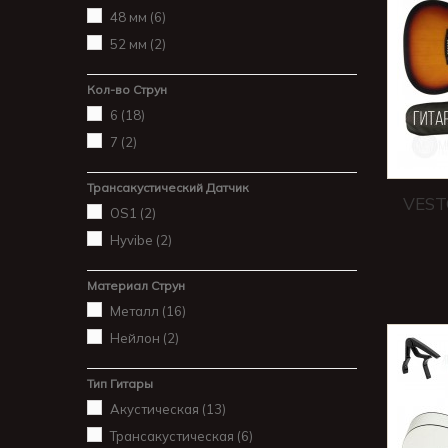
48 мм
(6)
52 мм
(2)
Кол-во Струн
6
(18)
7
(2)
Трансакустический Датчик
VEST
OS1
(2)
Hyvibe
(2)
Материал Струн
Металл
(16)
Нейлон
(2)
Тип Гитары
Акустическая
(13)
Трансакустическая
(6)