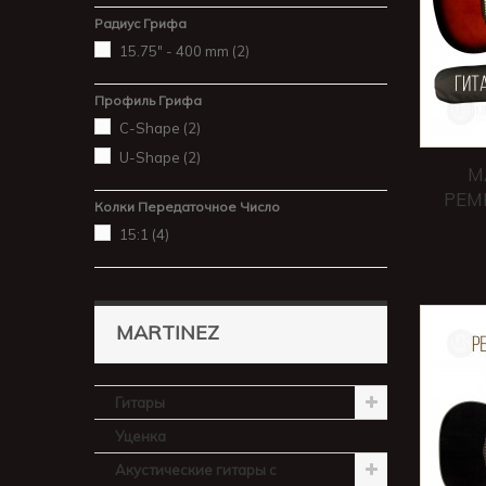
Радиус Грифа
15.75" - 400 mm
(2)
Профиль Грифа
C-Shape
(2)
U-Shape
(2)
M
РЕМ
Колки Передаточное Число
15:1
(4)
MARTINEZ
Гитары
Уценка
Акустические гитары с