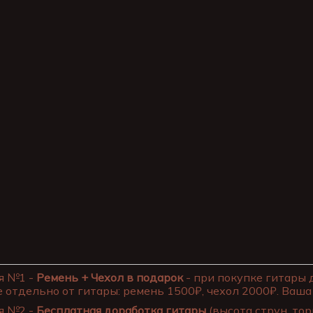
я №1 -
Ремень + Чехол в подарок
- при покупке гитары 
 отдельно от гитары: ремень 1500₽, чехол 2000₽. Ваша 
я №2 -
Бесплатная доработка гитары
(высота струн, тор