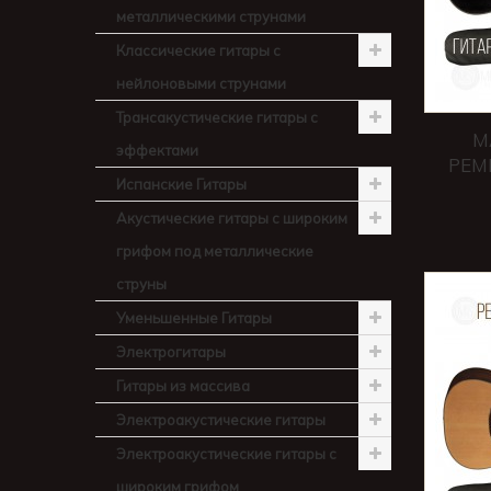
металлическими струнами
Классические гитары с
нейлоновыми струнами
Трансакустические гитары с
M
эффектами
РЕМ
Испанские Гитары
Акустические гитары с широким
грифом под металлические
струны
Уменьшенные Гитары
Электрогитары
Гитары из массива
Электроакустические гитары
Электроакустические гитары с
широким грифом