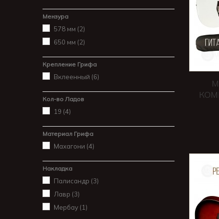
Мензура
578 мм
(2)
650 мм
(2)
Крепление Грифа
Вклеенный
(6)
M
КОМ
Кол-во Ладов
19
(4)
Материал Грифа
Махагони
(4)
Накладка
Палисандр
(3)
Лавр
(3)
Мербау
(1)