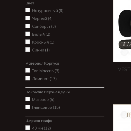
Цвет
Натуральный
(9)
Черный
(4)
Санберст
(3)
Белый
(2)
Красный
(1)
Синий
(1)
Материал Корпуса
VEST
Топ Массив
(3)
Ламинат
(17)
Покрытие Верхней Деки
Матовое
(5)
Глянцевое
(15)
Ширина грифа
43 мм
(12)