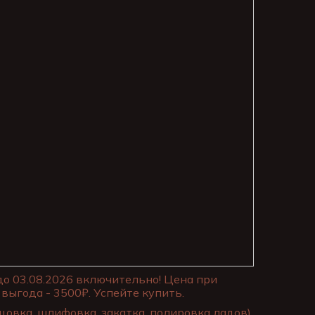
до 03.08.2026 включительно! Цена при
выгода - 3500₽. Успейте купить.
цовка, шлифовка, закатка, полировка ладов)