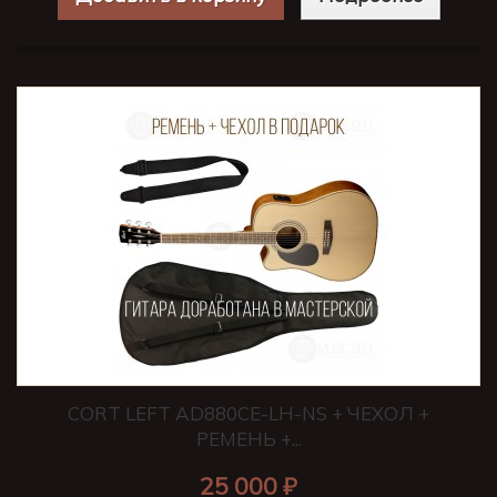
CORT LEFT AD880CE-LH-NS + ЧЕХОЛ +
РЕМЕНЬ +...
25 000 ₽