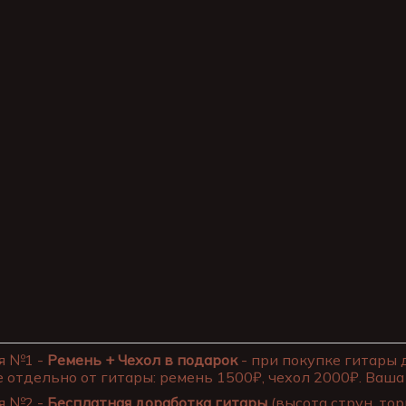
я №1 -
Ремень + Чехол в подарок
- при покупке гитары 
 отдельно от гитары: ремень 1500₽, чехол 2000₽. Ваша 
я №2 -
Бесплатная доработка гитары
(высота струн, тор