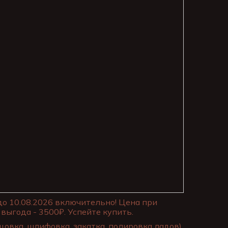
до 10.08.2026 включительно! Цена при
выгода - 3500₽. Успейте купить.
цовка, шлифовка, закатка, полировка ладов)