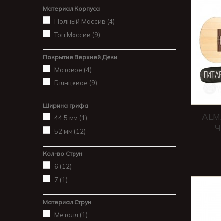
Материал Корпуса
Полный Массив
(4)
Топ Массив
(9)
Покрытие Верхней Деки
Матовое
(4)
Глянцевое
(9)
Ширина грифа
ALM
44.5 мм
(1)
Ч
52 мм
(12)
Кол-во Струн
6
(12)
7
(1)
Материал Струн
Металл
(1)