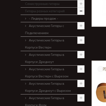
Семиструнные гитары
Гитары разных категорий
- Лидеры продаж -
Акустические Гитары с
Подключением
Акустические Гитары в
Корпусе Вестерн
Акустические Гитары в
Корпусе Дредноут
Акустические Гитары в
Корпусе Вестерн с Вырезом
Акустические Гитары в
Корпусе Дредноут с Вырезом
Акустические Гитары в
Корпусе Фолк