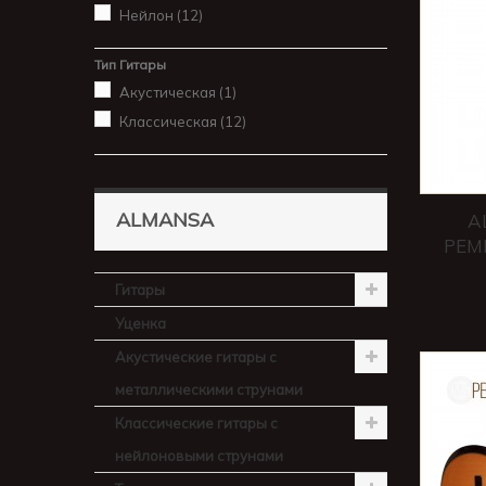
Нейлон
(12)
Тип Гитары
Акустическая
(1)
Классическая
(12)
ALMANSA
A
РЕМ
Гитары
Уценка
Акустические гитары с
металлическими струнами
Классические гитары с
нейлоновыми струнами