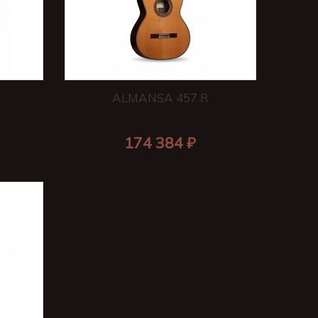
ALMANSA 457 R
174 384 ₽