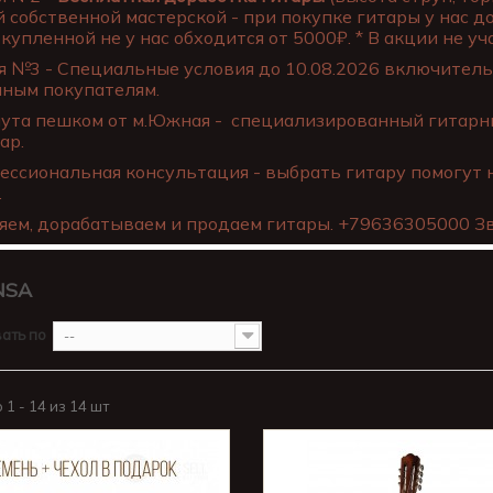
 собственной мастерской - при покупке гитары у нас д
купленной не у нас обходится от 5000₽. * В акции не уча
 №3 - Специальные условия до 10.08.2026 включительн
нным покупателям.
ута пешком от м.Южная - специализированный гитарны
ар.
ссиональная консультация - выбрать гитару помогут 
.
яем, дорабатываем и продаем гитары. +79636305000 Зв
NSA
ать по
--
1 - 14 из 14 шт