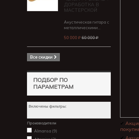
ДОРАБОТКА В
МАСТЕРСКОЙ
Акустическая гитара с
металлическими...
50 000 ₽
60 000 ₽
Все скидки
ПОДБОР ПО
ПАРАМЕТРАМ
Включены фильтры:
✔
Акци
Производители
покупке
Almansa
(9)
✔
Акци