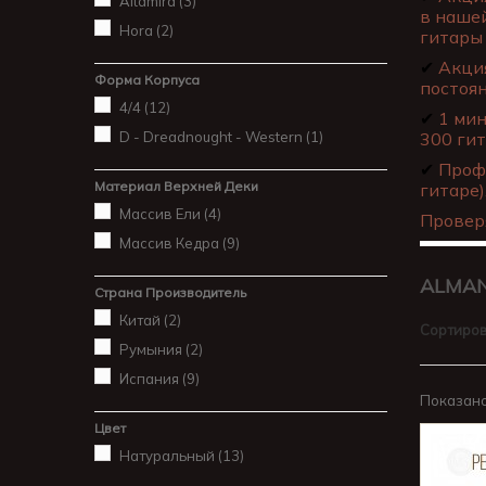
Altamira
(3)
в нашей
Hora
(2)
гитары 
✔
Акция
Форма Корпуса
постоя
4/4
(12)
✔
1 мин
D - Dreadnought - Western
(1)
300 гит
✔
Профе
Материал Верхней Деки
гитаре)
Массив Ели
(4)
Провер
Массив Кедра
(9)
ALMA
Страна Производитель
Китай
(2)
Сортиров
Румыния
(2)
Испания
(9)
Показано 
Цвет
Натуральный
(13)