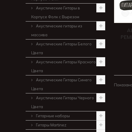
Акустические Гитары в
Корпусе Фолк с Вырезом
Акустические гитары из
A
массива
РЕМ
Акустические Гитары Белого
Цвета
Акустические Гитары Красного
Цвета
Акустические Гитары Синего
Показано 
Цвета
Акустические Гитары Черного
Цвета
Гитарные наборы
Гитары Martinez