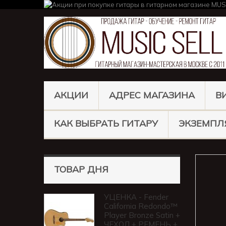
АКЦИИ
АДРЕС МАГАЗИНА
В
КАК ВЫБРАТЬ ГИТАРУ
ЭКЗЕМПЛ
ТОВАР ДНЯ
УЦЕНКА - Fender
California Redondo™
Player Bronze Satin +
ЧЕХОЛ + РЕМЕНЬ +