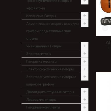
Трансакустические гитары с
эффектами
Испанские Гитары
Акустические гитары с широким
грифом под металлические
струны
AL
Уменьшенные Гитары
Ч
Электрогитары
Гитары из массива
Электроакустические гитары
Электроакустические гитары с
широким грифом
Двенадцатиструнные гитары
Леворукие гитары
Гитарные комплекты