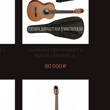
E +
ALMANSA CEDAR MATT +
..
ЧЕХОЛ + РЕМЕНЬ +...
60 000 ₽