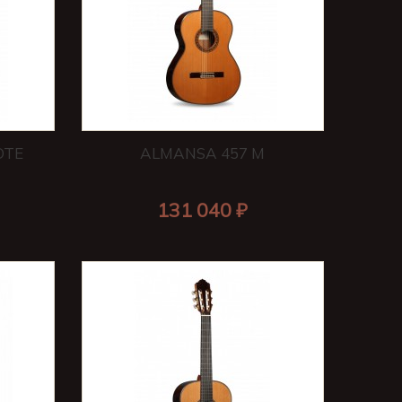
OTE
ALMANSA 457 M
131 040 ₽