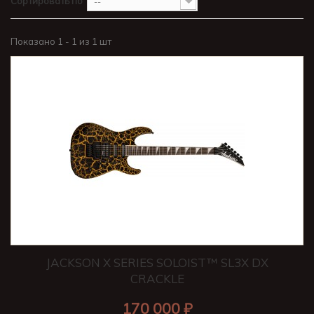
Сортировать по
--
Показано 1 - 1 из 1 шт
JACKSON X SERIES SOLOIST™ SL3X DX
CRACKLE
170 000 ₽