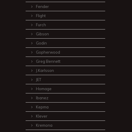
Fender
Flight
Furch
Gibson
Godin
Gopherwood
Greg Bennett
J.Karlsson
JET
Homage
Ibanez
Kepma
Klever
Kremona