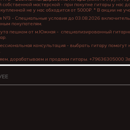
 собственной мастерской - при покупке гитары у нас д
купленной не у нас обходится от 5000₽. * В акции не уча
 №3 - Специальные условия до 03.08.2026 включительн
нным покупателям.
ута пешком от м.Южная - специализированный гитарны
ар.
ссиональная консультация - выбрать гитару помогут 
.
яем, дорабатываем и продаем гитары. +79636305000 Зв
VEE