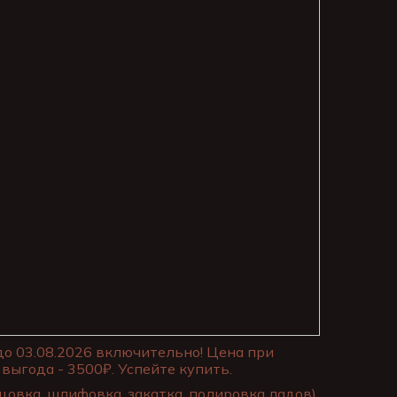
до 03.08.2026 включительно! Цена при
выгода - 3500₽. Успейте купить.
цовка, шлифовка, закатка, полировка ладов)