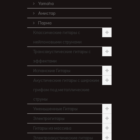
Yamaha
Амистар
Парма
Классические гитары с
нейлоновыми струнами
Трансакустические гитары с
эффектами
Испанские Гитары
Акустические гитары с широким
грифом под металлические
струны
Уменьшенные Гитары
Электрогитары
Гитары из массива
Электроакустические гитары