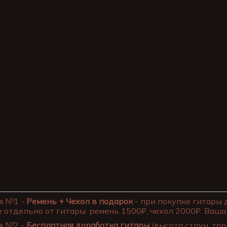
я №1 -
Ремень + Чехол в подарок
- при покупке гитары 
 отдельно от гитары: ремень 1500₽, чехол 2000₽. Ваша 
я №2 -
Бесплатная доработка гитары
(высота струн, тор