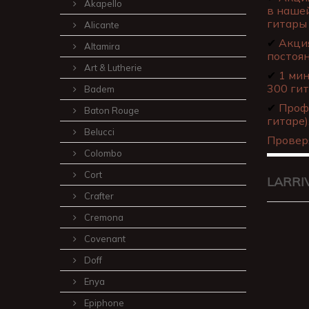
Akapello
в нашей
гитары 
Alicante
✔
Акция
Altamira
постоя
Art & Lutherie
✔
1 мин
300 гит
Badem
✔
Профе
Baton Rouge
гитаре)
Belucci
Провер
Colombo
Cort
LARRI
Crafter
Cremona
Covenant
Doff
Enya
Epiphone