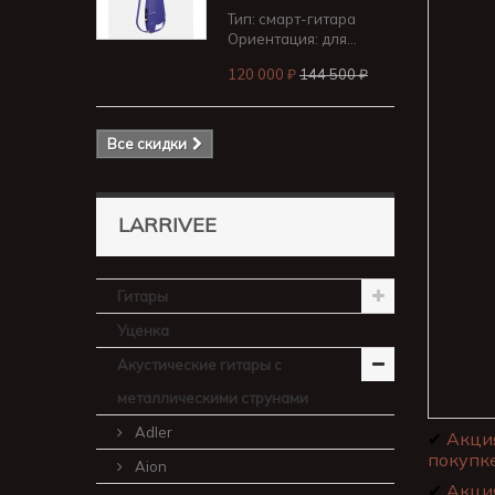
Тип: смарт-гитара
Ориентация: для...
120 000 ₽
144 500 ₽
Все скидки
LARRIVEE
Гитары
Уценка
Акустические гитары с
металлическими струнами
Adler
✔
Акци
покупке
Aion
✔
Акци