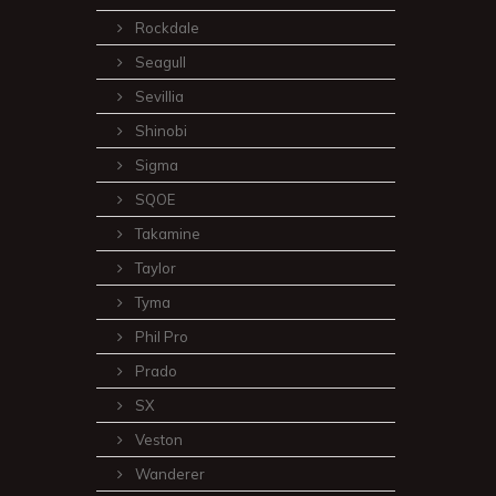
Rockdale
Seagull
Sevillia
Shinobi
Sigma
SQOE
Takamine
Taylor
Tyma
Phil Pro
Prado
SX
Veston
Wanderer