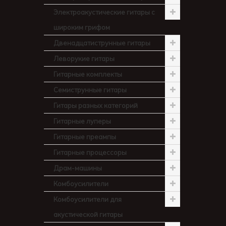
Электроакустические гитары с
широким грифом
Двенадцатиструнные гитары
Леворукие гитары
Гитарные комплекты
Семиструнные гитары
Гитары разных категорий
Гитарные луперы
Гитарные преампы
Гитарные процессоры
Драм-машины
Комбоусилители
Комбоусилители для
акустической гитары