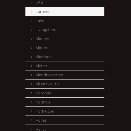
LAG
Larrivee
Lava
Livingstone
Madeira
Martin
Martinez
Maton
Meridaextrema
Milena-Music
Naranda
Norman
Parkwood
Ramis
Relict