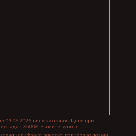
до 03.08.2026 включительно! Цена при
выгода - 3500₽. Успейте купить.
цовка, шлифовка, закатка, полировка ладов)