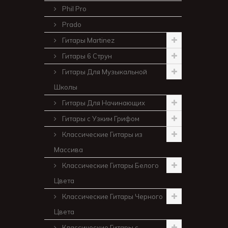
Phil Pro
Prado
Гитары Martinez
Гитары 6 Струн
Гитары Для Музыкальной
Школы
Гитары Для Начинающих
Гитары с Узким Грифом
Классические Гитары из
Массива
Классические Гитары Белого
Цвета
Классические Гитары Черного
Цвета
Классические Гитары с