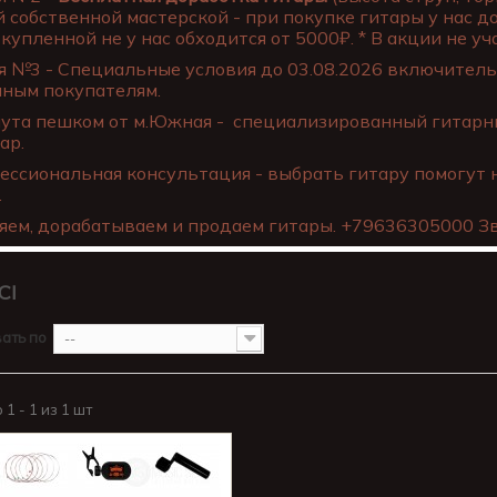
 собственной мастерской - при покупке гитары у нас д
купленной не у нас обходится от 5000₽. * В акции не уча
 №3 - Специальные условия до 03.08.2026 включительн
нным покупателям.
ута пешком от м.Южная - специализированный гитарны
ар.
ссиональная консультация - выбрать гитару помогут 
.
яем, дорабатываем и продаем гитары. +79636305000 Зв
CI
ать по
--
1 - 1 из 1 шт