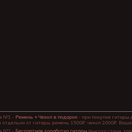
я №1 -
Ремень + Чехол в подарок
- при покупке гитары 
 отдельно от гитары: ремень 1500₽, чехол 2000₽. Ваша 
я №2 -
Бесплатная доработка гитары
(высота струн, тор