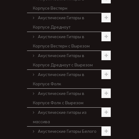
Корпусе Вестерн
Акустические Гитары в
Корпусе Дредноут
Акустические Гитары в
Корпусе Вестерн с Вырезом
Акустические Гитары в
Корпусе Дредноут с Вырезом
Акустические Гитары в
Корпусе Фолк
Акустические Гитары в
Корпусе Фолк с Вырезом
Акустические гитары из
массива
Акустические Гитары Белого