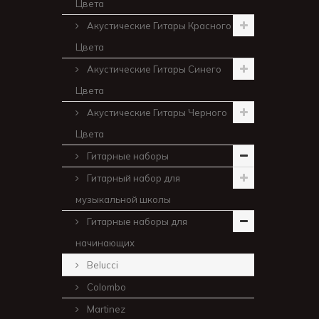
Цвета
Акустические Гитары Красного
Цвета
Акустические Гитары Синего
Цвета
Акустические Гитары Черного
Цвета
Гитарные наборы
Гитарный набор для
музыкальной школы
Гитарные наборы для
начинающих
Belucci
Colombo
Martinez