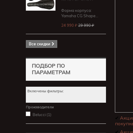
Форма корпуса:
Yamaha CG Shape...
24 990 ₽
29 990 ₽
Все скидки
ПОДБОР ПО
ПАРАМЕТРАМ
Включены фильтры:
Производители
Belucci
(1)
✔
Акци
покупке
✔
Акци