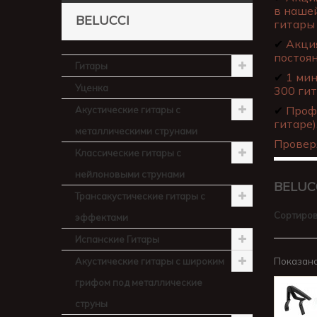
в нашей
BELUCCI
гитары 
✔
Акция
постоя
Гитары
✔
1 мин
Уценка
300 гит
✔
Профе
Акустические гитары с
гитаре)
металлическими струнами
Провер
Классические гитары с
нейлоновыми струнами
BELUC
Трансакустические гитары с
Сортиров
эффектами
Испанские Гитары
Акустические гитары с широким
Показано 
грифом под металлические
струны