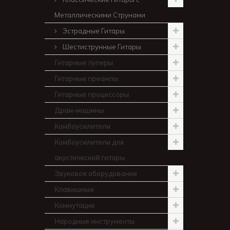
Металлическими Струнами
Эстрадные Гитары
Шестиструнные Гитары
Гитарные луперы
Гитарные преампы
Гитарные процессоры
Драм-машины
Комбоусилители
Комбоусилители для
акустической гитары
Звуковое оборудование
Клавишные
Коммутация
Народные инструменты