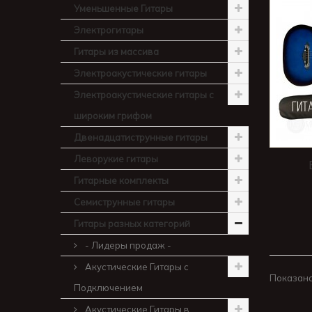
Уменьшенные Гитары
Электрогитары
Гитары из массива
Электроакустические гитары
Электроакустические гитары с
широким грифом
Двенадцатиструнные гитары
Леворукие гитары
Гитарные комплекты
Семиструнные гитары
Гитары разных категорий
- Лидеры продаж -
Акустические Гитары с
Показано 
Подключением
Акустические Гитары в