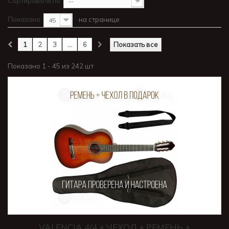
Сортировать по
--
Показано
на странице
45
1
2
3
...
6
Показать все
Показано 1 - 45 из 242 шт
VALENCIA 4/4 + ЧЕХОЛ + РЕМЕНЬ +