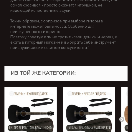
самая красивая - просто окажется игрушкой, не
издающей качественные звуки.
Таким образом, сюрпризов при выборе гитары в
интернете может быть масса. Особенно для
неискушённого гитариста.
Поэтому советую вам не тратить свои деньги и нервы, а
ехать в гитарный магазин и выбирать себе инструмент
прислушиваясь к советам консультанта."
ИЗ ТОЙ ЖЕ КАТЕГОРИИ: