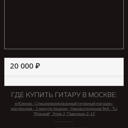
20 000 ₽
ГДЕ КУПИТЬ ГИТАРУ В МОСКВЕ:
м.Южная - Специализированный гитарный магазин-
мастерская - 1 минута пешком - Кировоградская 9к4 - ТЦ
"Южный", Этаж 2, Павильон 2-13
-----------