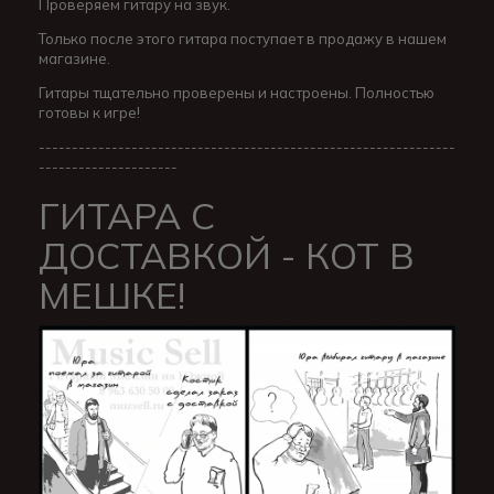
Проверяем гитару на звук.
Только после этого гитара поступает в продажу в нашем
магазине.
Гитары тщательно проверены и настроены. Полностью
готовы к игре!
---------------------------------------------------------------
---------------------
ГИТАРА С
ДОСТАВКОЙ - КОТ В
МЕШКЕ!