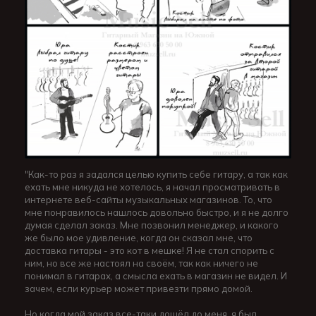
"Как-то раз я задался целью купить себе гитару, а так как
ехать мне никуда не хотелось, я начал просматривать в
интернете веб-сайты музыкальных магазинов. То, что
мне понравилось нашлось довольно быстро, и я не долго
думая сделал заказ. Мне позвонил менеджер, и какого
же было мое удивление, когда он сказал мне, что
доставка гитары - это кот в мешке! Я не стал спорить с
ним, но все же настоял на своём, так как ничего не
понимал в гитарах, а смысла ехать в магазин не видел. И
зачем, если курьер может привезти прямо домой.
Но когда мой заказ все-таки дошёл до меня, я был