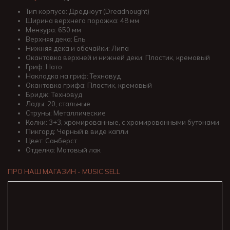
Тип корпуса: Дредноут (Dreadnought)
Ширина верхнего порожка: 48 мм
Мензура: 650 мм
Верхняя дека: Ель
Нижняя дека и обечайки: Липа
Окантовка верхней и нижней деки: Пластик, кремовый
Гриф: Нато
Накладка на гриф: Техновуд
Окантовка грифа: Пластик, кремовый
Бридж: Техновуд
Лады: 20, стальные
Струны: Металлические
Колки: 3+3, хромированные, с хромированными бутонами
Пикгард: Черный в виде капли
Цвет: Санберст
Отделка: Матовый лак
ПРО НАШ МАГАЗИН - MUSIC SELL