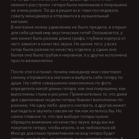
немного расстроен: гитара была маленькая и покрашена
не очень ровно. Тогда я решил все-таки последовать
совету менеджера и отправился в музыкальный
магазин.
В магазине моему удивлению не было предела, я открыл
для себя целый мир акустических гита₽ Оказывается, у
них может быть разная длина грифа, глубина корпуса от
чего зависит и качество звука. Но кроме того, у всех
гитар была разная по качеству отделка: у одних она
былах она была грубая и неровная, а у других исполнена
просто великолепно.
После этого я понял, почему менеджер мне советовал
самому отправится в магазин и выбрать себе гитару по
душе. На сайте совершенно невозможно по фото
определить какой длины гитара, как она покрашена, как
выполнены стыки и рисунки. Примечательно то, что даже
две одинаковые модели гитары бывают выполнены по-
разному. На одну любо-дорого смотреть, а другая может
выглядеть и звучать совсем не так как хотелось бы. Но
самое главное то, что при выборе гитары нужно
обращать внимание на качество звука, ведь вы же
покупаете гитару, чтобы играть, а не любоваться ей.
Иногда довольно примитивная на вид гитара будет
давать чистый тон, не скрипеть и не натирать пальцы. А