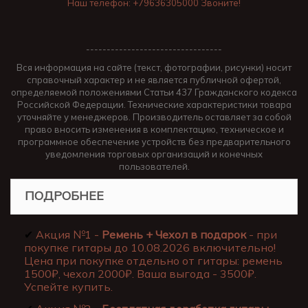
Наш телефон: +79636305000 Звоните!
---------------------------------
Вся информация на сайте (текст, фотографии, рисунки) носит
справочный характер и не является публичной офертой,
определяемой положениями Статьи 437 Гражданского кодекса
Российской Федерации. Технические характеристики товара
уточняйте у менеджеров. Производитель оставляет за собой
право вносить изменения в комплектацию, техническое и
программное обеспечение устройств без предварительного
уведомления торговых организаций и конечных
пользователей.
ПОДРОБНЕЕ
✔
Акция №1 -
Ремень + Чехол в подарок
- при
покупке гитары до 10.08.2026 включительно!
Цена при покупке отдельно от гитары: ремень
1500₽, чехол 2000₽. Ваша выгода - 3500₽.
Успейте купить.