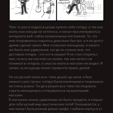
"Как-то раз я задался целью купить себе гитару, а так как
ехать мне никуда не хотелось, я начал просматривать в
интернете веб-сайты музыкальных магазинов. То, что
мне понравилось нашлось довольно быстро, и я не долго
думая сделал заказ. Мне позвонил менеджер, и какого
же было мое удивление, когда он сказал мне, что
доставка гитары - это кот в мешке! Я не стал спорить с
ним, но все же настоял на своём, так как ничего не
понимал в гитарах, а смысла ехать в магазин не видел. И
зачем, если курьер может привезти прямо домой.
Но когда мой заказ все-таки дошёл до меня, я был
немного расстроен: гитара была маленькая и покрашена
не очень ровно. Тогда я решил все-таки последовать
совету менеджера и отправился в музыкальный
магазин.
В магазине моему удивлению не было предела, я открыл
для себя целый мир акустических гита₽ Оказывается, у
них может быть разная длина грифа, глубина корпуса от