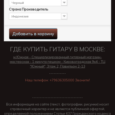
Черный
Страна Производитель
Индонезия
Добавить в корзину
ГДЕ КУПИТЬ ГИТАРУ В МОСКВЕ:
м.Южная - Специализированный гитарный магазин-
мастерская - 1 минута пешком - Кировоградская 9к4 - ТЦ
"Южный", Этаж 2, Павильон 2-13
-----------
Наш телефон: +79636305000 Звоните!
---------------------------------
Вся информация на сайте (текст, фотографии, рисунки) носит
справочный характер и не является публичной офертой,
определяемой положениями Статьи 437 Гражданского кодекса