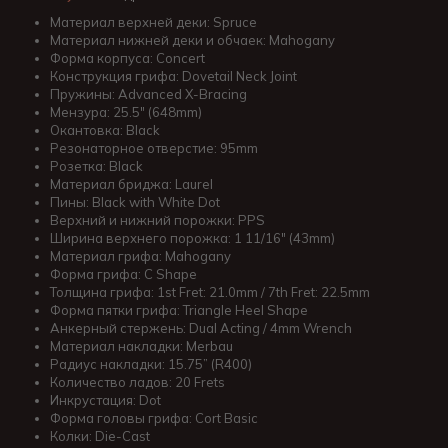
Материал верхней деки: Spruce
Материал нижней деки и обчаек: Mahogany
Форма корпуса: Concert
Конструкция грифа: Dovetail Neck Joint
Пружины: Advanced X-Bracing
Мензура: 25.5″ (648mm)
Окантовка: Black
Резонаторное отверстие: 95mm
Розетка: Black
Материал бриджа: Laurel
Пины: Black with White Dot
Верхний и нижний порожки: PPS
Ширина верхнего порожка: 1 11/16″ (43mm)
Материал грифа: Mahogany
Форма грифа: C Shape
Толщина грифа: 1st Fret: 21.0mm / 7th Fret: 22.5mm
Форма пятки грифа: Triangle Heel Shape
Анкерный стержень: Dual Acting / 4mm Wrench
Материал накладки: Merbau
Радиус накладки: 15.75” (R400)
Количество ладов: 20 Frets
Инкрустация: Dot
Форма головы грифа: Cort Basic
Колки: Die-Cast