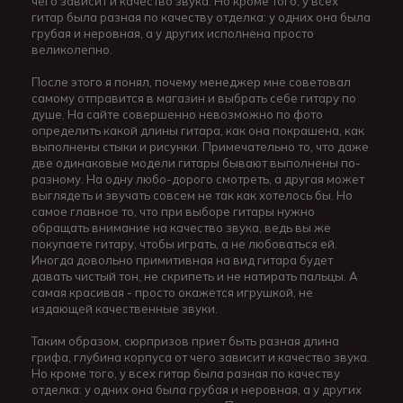
чего зависит и качество звука. Но кроме того, у всех
гитар была разная по качеству отделка: у одних она была
грубая и неровная, а у других исполнена просто
великолепно.
После этого я понял, почему менеджер мне советовал
самому отправится в магазин и выбрать себе гитару по
душе. На сайте совершенно невозможно по фото
определить какой длины гитара, как она покрашена, как
выполнены стыки и рисунки. Примечательно то, что даже
две одинаковые модели гитары бывают выполнены по-
разному. На одну любо-дорого смотреть, а другая может
выглядеть и звучать совсем не так как хотелось бы. Но
самое главное то, что при выборе гитары нужно
обращать внимание на качество звука, ведь вы же
покупаете гитару, чтобы играть, а не любоваться ей.
Иногда довольно примитивная на вид гитара будет
давать чистый тон, не скрипеть и не натирать пальцы. А
самая красивая - просто окажется игрушкой, не
издающей качественные звуки.
Таким образом, сюрпризов приет быть разная длина
грифа, глубина корпуса от чего зависит и качество звука.
Но кроме того, у всех гитар была разная по качеству
отделка: у одних она была грубая и неровная, а у других