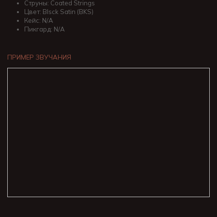
Струны: Coated Strings
Цвет: Blsck Satin (BKS)
Кейс: N/A
Пикгард: N/A
ПРИМЕР ЗВУЧАНИЯ