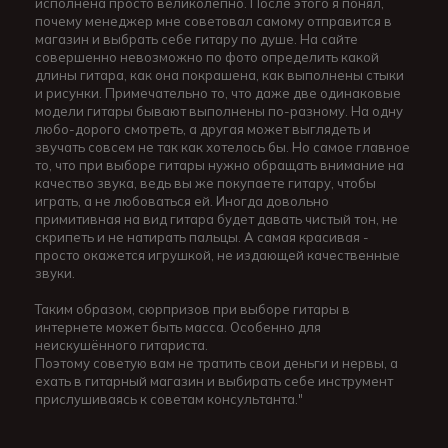
исполнена просто великолепно. После этого я понял,
почему менеджер мне советовал самому отправится в
магазин и выбрать себе гитару по душе. На сайте
совершенно невозможно по фото определить какой
длины гитара, как она покрашена, как выполнены стыки
и рисунки. Примечательно то, что даже две одинаковые
модели гитары бывают выполнены по-разному. На одну
любо-дорого смотреть, а другая может выглядеть и
звучать совсем не так как хотелось бы. Но самое главное
то, что при выборе гитары нужно обращать внимание на
качество звука, ведь вы же покупаете гитару, чтобы
играть, а не любоваться ей. Иногда довольно
примитивная на вид гитара будет давать чистый тон, не
скрипеть и не натирать пальцы. А самая красивая -
просто окажется игрушкой, не издающей качественные
звуки.
Таким образом, сюрпризов при выборе гитары в
интернете может быть масса. Особенно для
неискушённого гитариста.
Поэтому советую вам не тратить свои деньги и нервы, а
ехать в гитарный магазин и выбирать себе инструмент
прислушиваясь к советам консультанта."