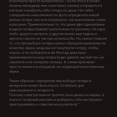
исполнена просто великолепно. После этого я понял,
почему менеджер мне советовал самому отправится в
магазин и выбрать себе гитару по душе. На сайте
совершенно невозможно по фото определить какой
длины гитара, как она покрашена, как выполнены стыки
и рисунки. Примечательно то, что даже две одинаковые
модели гитары бывают выполнены по-разному. На одну
любо-дорого смотреть, а другая может выглядеть и
звучать совсем не так как хотелось бы. Но самое главное
то, что при выборе гитары нужно обращать внимание на
качество звука, ведь вы же покупаете гитару, чтобы
играть, а не любоваться ей. Иногда довольно
примитивная на вид гитара будет давать чистый тон, не
скрипеть и не натирать пальцы. А самая красивая -
просто окажется игрушкой, не издающей качественные
звуки.
Таким образом, сюрпризов при выборе гитары в
интернете может быть масса. Особенно для
неискушённого гитариста.
Поэтому советую вам не тратить свои деньги и нервы, а
ехать в гитарный магазин и выбирать себе инструмент
прислушиваясь к советам консультанта."