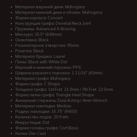
Материал верхней деки: Mahogany
Материал нижней деки и обчаек: Mahogany
Форма корпуса: Concert
Конструкция грифа: Dovetail Neck Joint
Пружины: Advanced X-Bracing
Мензура: 25.5″ (648mm)
Окантовка: Black
Резонаторное отверстие: 95mm
Розетка: Black
Материал бриджа: Laurel
Пины: Black with White Dot
Верхний и нижний порожки: PPS
Ширина верхнего порожка: 1 11/16″ (43mm)
Материал грифа: Mahogany
Форма грифа: C Shape
Толщина грифа: 1st Fret: 21.0mm / 7th Fret: 22.5mm
Форма пятки грифа: Triangle Heel Shape
Анкерный стержень: Dual Acting / 4mm Wrench
Материал накладки: Merbau
Радиус накладки: 15.75” (R400)
Количество ладов: 20 Frets
Инкрустация: Dot
Форма головы грифа: Cort Basic
Колки: Die-Cast