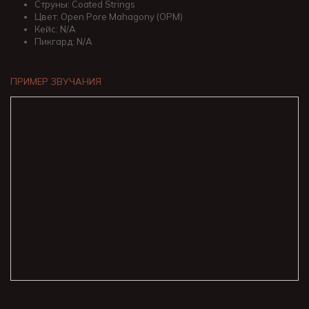
Струны: Coated Strings
Цвет: Open Pore Mahagony (OPM)
Кейс: N/A
Пикгард: N/A
ПРИМЕР ЗВУЧАНИЯ