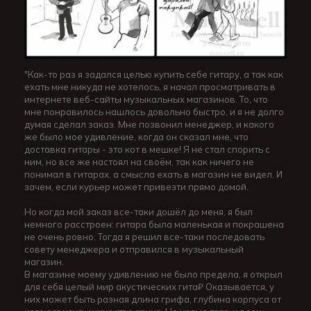
"Как-то раз я задался целью купить себе гитару, а так как
ехать мне никуда не хотелось, я начал просматривать в
интернете веб-сайты музыкальных магазинов. То, что
мне понравилось нашлось довольно быстро, и я не долго
думая сделал заказ. Мне позвонил менеджер, и какого
же было мое удивление, когда он сказал мне, что
доставка гитары - это кот в мешке! Я не стал спорить с
ним, но все же настоял на своём, так как ничего не
понимал в гитарах, а смысла ехать в магазин не видел. И
зачем, если курьер может привезти прямо домой.
Но когда мой заказ все-таки дошёл до меня, я был
немного расстроен: гитара была маленькая и покрашена
не очень ровно. Тогда я решил все-таки последовать
совету менеджера и отправился в музыкальный
магазин.
В магазине моему удивлению не было предела, я открыл
для себя целый мир акустических гита₽ Оказывается, у
них может быть разная длина грифа, глубина корпуса от