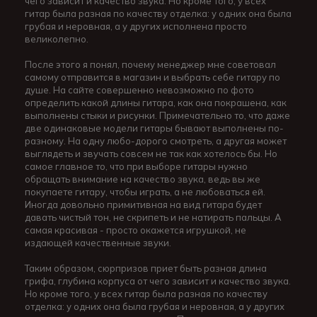
чего зависит и качество звука. Но кроме того, у всех
гитар была разная по качеству отделка: у одних она была
грубая и неровная, а у других исполнена просто
великолепно.
После этого я понял, почему менеджер мне советовал
самому отправится в магазин и выбрать себе гитару по
душе. На сайте совершенно невозможно по фото
определить какой длины гитара, как она покрашена, как
выполнены стыки и рисунки. Примечательно то, что даже
две одинаковые модели гитары бывают выполнены по-
разному. На одну любо-дорого смотреть, а другая может
выглядеть и звучать совсем не так как хотелось бы. Но
самое главное то, что при выборе гитары нужно
обращать внимание на качество звука, ведь вы же
покупаете гитару, чтобы играть, а не любоваться ей.
Иногда довольно примитивная на вид гитара будет
давать чистый тон, не скрипеть и не натирать пальцы. А
самая красивая - просто окажется игрушкой, не
издающей качественные звуки.
Таким образом, сюрпризов приет быть разная длина
грифа, глубина корпуса от чего зависит и качество звука.
Но кроме того, у всех гитар была разная по качеству
отделка: у одних она была грубая и неровная, а у других