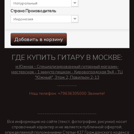
Натуральный
Страна Производитель
Индонезия
Добавить в корзину
ГДЕ КУПИТЬ ГИТАРУ В МОСКВЕ:
м.Южная - Специализированный гитарный магазин-
мастерская - 1 минута пешком - Кировоградская 9к4 - ТЦ
"Южный", Этаж 2, Павильон 2-13
-----------
Наш телефон: +79636305000 Звоните!
---------------------------------
Вся информация на сайте (текст, фотографии, рисунки) носит
справочный характер и не является публичной офертой,
определяемой положениями Статьи 437 Гражданского кодекса