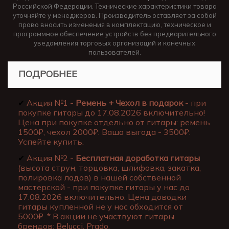
Российской Федерации. Технические характеристики товара
уточняйте у менеджеров. Производитель оставляет за собой
право вносить изменения в комплектацию, техническое и
программное обеспечение устройств без предварительного
уведомления торговых организаций и конечных
пользователей.
ПОДРОБНЕЕ
✔
Акция №1 -
Ремень + Чехол в подарок
- при
покупке гитары до 17.08.2026 включительно!
Цена при покупке отдельно от гитары: ремень
1500₽, чехол 2000₽. Ваша выгода - 3500₽.
Успейте купить.
✔
Акция №2 -
Бесплатная доработка гитары
(высота струн, торцовка, шлифовка, закатка,
полировка ладов) в нашей собственной
мастерской - при покупке гитары у нас до
17.08.2026 включительно. Цена доводки
гитары купленной не у нас обходится от
5000₽. * В акции не участвуют гитары
брендов: Belucci, Prado.