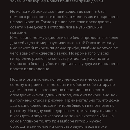
зачем, если курьер может привезти прямо домой.
Но когда мой заказ все-таки дошёл до меня, я был
немного расстроен: гитара была маленькая и покрашена
не очень ровно. Тогда я решил все-таки последовать
совету менеджера и отправился в музыкальный
магазин.
В магазине моему удивлению не было предела, я открыл
для себя целый мир акустических гита₽ Оказывается, у
них может быть разная длина грифа, глубина корпуса от
чего зависит и качество звука. Но кроме того, у всех
гитар была разная по качеству отделка: у одних она
былах она была грубая и неровная, а у других исполнена
просто великолепно.
После этого я понял, почему менеджер мне советовал
самому отправится в магазин и выбрать себе гитару по
душе. На сайте совершенно невозможно по фото
определить какой длины гитара, как она покрашена, как
выполнены стыки и рисунки. Примечательно то, что даже
две одинаковые модели гитары бывают выполнены по-
разному. На одну любо-дорого смотреть, а другая может
выглядеть и звучать совсем не так как хотелось бы. Но
самое главное то, что при выборе гитары нужно
обращать внимание на качество звука, ведь вы же