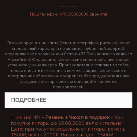
-----------
Наш телефон: +79636305000 Звоните!
---------------------------------
Вся информация на сайте (текст, фотографии, рисунки) носит
справочный характер и не является публичной офертой,
определяемой положениями Статьи 437 Гражданского кодекса
Российской Федерации. Технические характеристики товара
уточняйте у менеджеров. Производитель оставляет за собой
право вносить изменения в комплектацию, техническое и
программное обеспечение устройств без предварительного
уведомления торговых организаций и конечных
пользователей.
ПОДРОБНЕЕ
✔
Акция №1 -
Ремень + Чехол в подарок
- при
покупке гитары до 10.08.2026 включительно!
Цена при покупке отдельно от гитары: ремень
1500₽, чехол 2000₽. Ваша выгода - 3500₽.