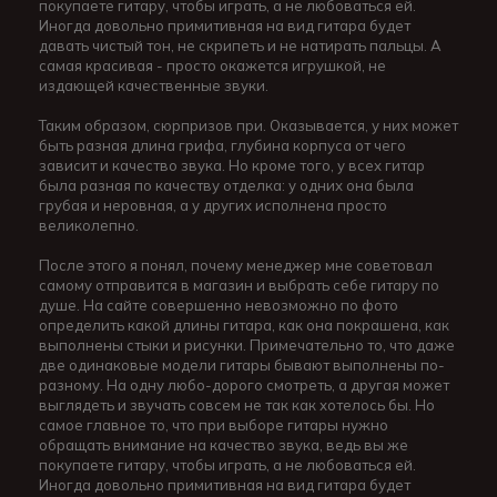
покупаете гитару, чтобы играть, а не любоваться ей.
Иногда довольно примитивная на вид гитара будет
давать чистый тон, не скрипеть и не натирать пальцы. А
самая красивая - просто окажется игрушкой, не
издающей качественные звуки.
Таким образом, сюрпризов при. Оказывается, у них может
быть разная длина грифа, глубина корпуса от чего
зависит и качество звука. Но кроме того, у всех гитар
была разная по качеству отделка: у одних она была
грубая и неровная, а у других исполнена просто
великолепно.
После этого я понял, почему менеджер мне советовал
самому отправится в магазин и выбрать себе гитару по
душе. На сайте совершенно невозможно по фото
определить какой длины гитара, как она покрашена, как
выполнены стыки и рисунки. Примечательно то, что даже
две одинаковые модели гитары бывают выполнены по-
разному. На одну любо-дорого смотреть, а другая может
выглядеть и звучать совсем не так как хотелось бы. Но
самое главное то, что при выборе гитары нужно
обращать внимание на качество звука, ведь вы же
покупаете гитару, чтобы играть, а не любоваться ей.
Иногда довольно примитивная на вид гитара будет