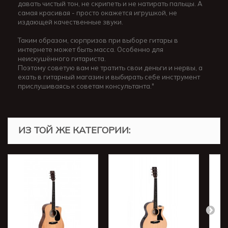
давать чистый тон, не скрипеть и не натирать пальцы. А
самая красивая - просто окажется игрушкой, не
издающей качественные звуки.
Таким образом, сюрпризов при выборе гитары в
интернете может быть масса. Особенно для
неискушённого гитариста.
Поэтому советую вам не тратить свои деньги и нервы, а
ехать в гитарный магазин и выбирать себе инструмент
прислушиваясь к советам консультанта."
ИЗ ТОЙ ЖЕ КАТЕГОРИИ: