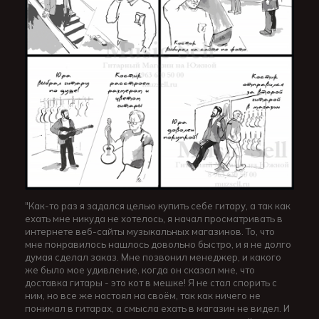
"Как-то раз я задался целью купить себе гитару, а так как
ехать мне никуда не хотелось, я начал просматривать в
интернете веб-сайты музыкальных магазинов. То, что
мне понравилось нашлось довольно быстро, и я не долго
думая сделал заказ. Мне позвонил менеджер, и какого
же было мое удивление, когда он сказал мне, что
доставка гитары - это кот в мешке! Я не стал спорить с
ним, но все же настоял на своём, так как ничего не
понимал в гитарах, а смысла ехать в магазин не видел. И