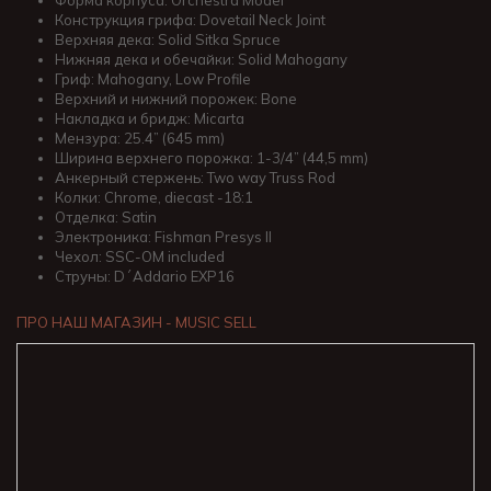
Форма корпуса: Orchestra Model
Конструкция грифа: Dovetail Neck Joint
Верхняя дека: Solid Sitka Spruce
Нижняя дека и обечайки: Solid Mahogany
Гриф: Mahogany, Low Profile
Верхний и нижний порожек: Bone
Накладка и бридж: Micarta
Мензура: 25.4” (645 mm)
Ширина верхнего порожка: 1-3/4” (44,5 mm)
Анкерный стержень: Two way Truss Rod
Колки: Chrome, diecast -18:1
Отделка: Satin
Электроника: Fishman Presys II
Чехол: SSC-OM included
Струны: D´Addario EXP16
ПРО НАШ МАГАЗИН - MUSIC SELL