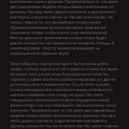
выполнены стыки и рисунки. Примечательно то, что даже
две одинаковые модели гитары бывают выполнены по-
разному. На одну любо-дорого смотреть, а другая может
выглядеть и звучать совсем не так как хотелось бы. Но
самое главное то, что при выборе гитары нужно
обращать внимание на качество звука, ведь вы же
покупаете гитару, чтобы играть, а не любоваться ей.
Иногда довольно примитивная на вид гитара будет
давать чистый тон, не скрипеть и не натирать пальцы. А
самая красивая - просто окажется игрушкой, не
издающей качественные звуки.
Таким образом, сюрпризов приет быть разная длина
грифа, глубина корпуса от чего зависит и качество звука.
Но кроме того, у всех гитар была разная по качеству
отделка: у одних она была грубая и неровная, а у других
исполнена просто великолепно. После этого я понял,
почему менеджер мне советовал самому отправится в
магазин и выбрать себе гитару по душе. На сайте
совершенно невозможно по фото определить какой
длины гитара, как она покрашена, как выполнены стыки
и рисунки. Примечательно то, что даже две одинаковые
модели гитары бывают выполнены по-разному. На одну
любо-дорого смотреть, а другая может выглядеть и
звучать совсем не так как хотелось бы. Но самое главное