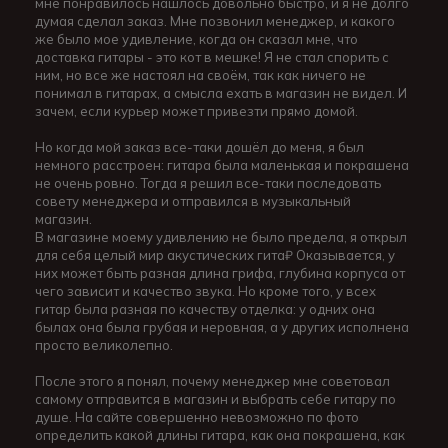
мне понравилось нашлось довольно быстро, и я не долго
думая сделал заказ. Мне позвонил менеджер, и какого
же было мое удивление, когда он сказал мне, что
доставка гитары - это кот в мешке! Я не стал спорить с
ним, но все же настоял на своём, так как ничего не
понимал в гитарах, а смысла ехать в магазин не видел. И
зачем, если курьер может привезти прямо домой.
Но когда мой заказ все-таки дошёл до меня, я был
немного расстроен: гитара была маленькая и покрашена
не очень ровно. Тогда я решил все-таки последовать
совету менеджера и отправился в музыкальный
магазин.
В магазине моему удивлению не было предела, я открыл
для себя целый мир акустических гита₽ Оказывается, у
них может быть разная длина грифа, глубина корпуса от
чего зависит и качество звука. Но кроме того, у всех
гитар была разная по качеству отделка: у одних она
былах она была грубая и неровная, а у других исполнена
просто великолепно.
После этого я понял, почему менеджер мне советовал
самому отправится в магазин и выбрать себе гитару по
душе. На сайте совершенно невозможно по фото
определить какой длины гитара, как она покрашена, как