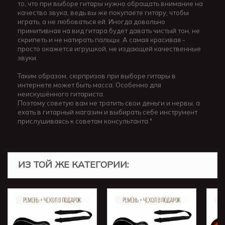
то, что при выборе гитары нужно обращать внимание на
качество звука, ведь вы же покупаете гитару, чтобы
играть, а не любоваться ей. Иногда довольно
примитивная на вид гитара будет давать чистый тон, не
скрипеть и не натирать пальцы. А самая красивая -
просто окажется игрушкой, не издающей качественные
звуки.
Таким образом, сюрпризов при выборе гитары в
интернете может быть масса. Особенно для
неискушённого гитариста.
Поэтому советую вам не тратить свои деньги и нервы, а
ехать в гитарный магазин и выбирать себе инструмент
прислушиваясь к советам консультанта."
ИЗ ТОЙ ЖЕ КАТЕГОРИИ: