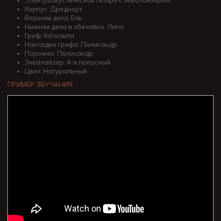
Электроакустическая гитара с эквалайзером
Корпус: Дредноут
Верхняя дека: Ель
Нижняя дека и обечайка: Липа
Гриф: Катальпа
Накладка грифа: Палисандр
Порожек: Палисандр
Эквалайзер: 4-х полосный
Цвет: Натуральный
ПРИМЕР ЗВУЧАНИЯ