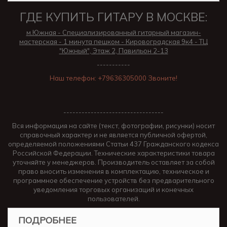
ГДЕ КУПИТЬ ГИТАРУ В МОСКВЕ:
м.Южная - Специализированный гитарный магазин-
мастерская - 1 минута пешком - Кировоградская 9к4 - ТЦ
"Южный", Этаж 2, Павильон 2-13
-----------
Наш телефон: +79636305000 Звоните!
---------------------------------
Вся информация на сайте (текст, фотографии, рисунки) носит
справочный характер и не является публичной офертой,
определяемой положениями Статьи 437 Гражданского кодекса
Российской Федерации. Технические характеристики товара
уточняйте у менеджеров. Производитель оставляет за собой
право вносить изменения в комплектацию, техническое и
программное обеспечение устройств без предварительного
уведомления торговых организаций и конечных
пользователей.
ПОДРОБНЕЕ