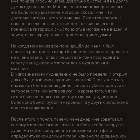
мне понравилось нашлось довольно быстро, и я не долго
думая сделал заказ. Мне позвонил менеджер, и какого
же было мое удивление, когда он сказал мне, что
доставка гитары - это кот в мешке! Я не стал спорить с
ним, но все же настоял на своём, так как ничего не
понимал в гитарах, а смысла ехать в магазин не видел. И
зачем, если курьер может привезти прямо домой.
Но когда мой заказ все-таки дошёл до меня, я был
немного расстроен: гитара была маленькая и покрашена
не очень ровно. Тогда я решил все-таки последовать
совету менеджера и отправился в музыкальный
магазин.
В магазине моему удивлению не было предела, я открыл
для себя целый мир акустических гита₽ Оказывается, у
них может быть разная длина грифа, глубина корпуса от
чего зависит и качество звука. Но кроме того, у всех
гитар была разная по качеству отделка: у одних она
былах она была грубая и неровная, а у других исполнена
просто великолепно.
После этого я понял, почему менеджер мне советовал
самому отправится в магазин и выбрать себе гитару по
душе. На сайте совершенно невозможно по фото
определить какой длины гитара, как она покрашена, как