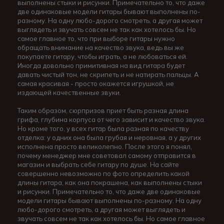
выполнены стыки и рисунки. Примечательно то, что даже
две одинаковые модели гитары бывают выполнены по-
разному. На одну любо-дорого смотреть, а другая может
выглядеть и звучать совсем не так как хотелось бы. Но
самое главное то, что при выборе гитары нужно
обращать внимание на качество звука, ведь вы же
покупаете гитару, чтобы играть, а не любоваться ей.
Иногда довольно примитивная на вид гитара будет
давать чистый тон, не скрипеть и не натирать пальцы. А
самая красивая - просто окажется игрушкой, не
издающей качественные звуки.
Таким образом, сюрпризов приет быть разная длина
грифа, глубина корпуса от чего зависит и качество звука.
Но кроме того, у всех гитар была разная по качеству
отделка: у одних она была грубая и неровная, а у других
исполнена просто великолепно. После этого я понял,
почему менеджер мне советовал самому отправится в
магазин и выбрать себе гитару по душе. На сайте
совершенно невозможно по фото определить какой
длины гитара, как она покрашена, как выполнены стыки
и рисунки. Примечательно то, что даже две одинаковые
модели гитары бывают выполнены по-разному. На одну
любо-дорого смотреть, а другая может выглядеть и
звучать совсем не так как хотелось бы. Но самое главное