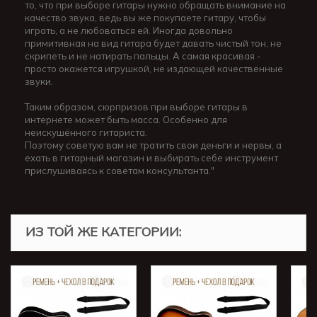
то, что при выборе гитары нужно обращать внимание на
качество звука, ведь вы же покупаете гитару, чтобы
играть, а не любоваться ей. Иногда довольно
примитивная на вид гитара будет давать чистый тон, не
скрипеть и не натирать пальцы. А самая красивая -
просто окажется игрушкой, не издающей качественные
звуки.
Таким образом, сюрпризов при выборе гитары в
интернете может быть масса. Особенно для
неискушённого гитариста.
Поэтому советую вам не тратить свои деньги и нервы, а
ехать в гитарный магазин и выбирать себе инструмент
прислушиваясь к советам консультанта."
ИЗ ТОЙ ЖЕ КАТЕГОРИИ: