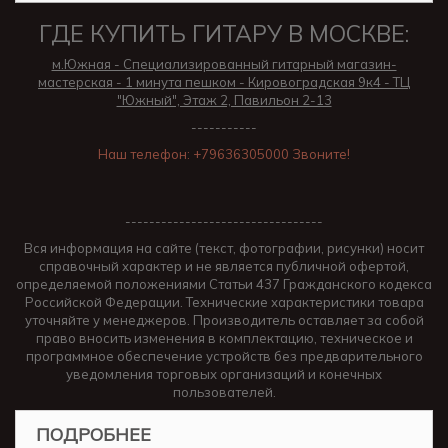
ГДЕ КУПИТЬ ГИТАРУ В МОСКВЕ:
м.Южная - Специализированный гитарный магазин-
мастерская - 1 минута пешком - Кировоградская 9к4 - ТЦ
"Южный", Этаж 2, Павильон 2-13
-----------
Наш телефон: +79636305000 Звоните!
---------------------------------
Вся информация на сайте (текст, фотографии, рисунки) носит
справочный характер и не является публичной офертой,
определяемой положениями Статьи 437 Гражданского кодекса
Российской Федерации. Технические характеристики товара
уточняйте у менеджеров. Производитель оставляет за собой
право вносить изменения в комплектацию, техническое и
программное обеспечение устройств без предварительного
уведомления торговых организаций и конечных
пользователей.
ПОДРОБНЕЕ