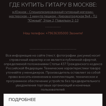
ГДЕ КУПИТЬ ГИТАРУ В МОСКВЕ:
м.Южная - Специализированный гитарный магазин-
мастерская - 1 минута пешком - Кировоградская 9к4 - ТЦ
"Южный", Этаж 2, Павильон 2-13
-----------
Наш телефон: +79636305000 Звоните!
---------------------------------
Вся информация на сайте (текст, фотографии, рисунки) носит
справочный характер и не является публичной офертой,
определяемой положениями Статьи 437 Гражданского кодекса
Российской Федерации. Технические характеристики товара
уточняйте у менеджеров. Производитель оставляет за собой
право вносить изменения в комплектацию, техническое и
программное обеспечение устройств без предварительного
уведомления торговых организаций и конечных
пользователей.
ПОДРОБНЕЕ