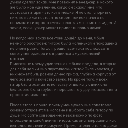
думая сделал заказ. Мне позвонил менеджер, и какого
же было мое удивление, когда он сказал мне, что
доставка гитары - это кот в мешке! Я не стал спорить с
ним, но все же настоял на своём, так как ничего не
понимал в гитарах, а смысла ехать в магазин не видел. И
зачем, если курьер может привезти прямо домой.
Но когда мой заказ все-таки дошёл до меня, я был
немного расстроен: гитара была маленькая и покрашена
не очень ровно. Тогда я решил все-таки последовать
совету менеджера и отправился в музыкальный
магазин.
В магазине моему удивлению не было предела, я открыл
для себя целый мир акустических гита₽ Оказывается, у
них может быть разная длина грифа, глубина корпуса от
чего зависит и качество звука. Но кроме того, у всех
гитар была разная по качеству отделка: у одних она
былах она была грубая и неровная, а у других исполнена
просто великолепно.
После этого я понял, почему менеджер мне советовал
самому отправится в магазин и выбрать себе гитару по
душе. На сайте совершенно невозможно по фото
определить какой длины гитара, как она покрашена, как
выполнены стыки и рисунки. Примечательно то, что даже