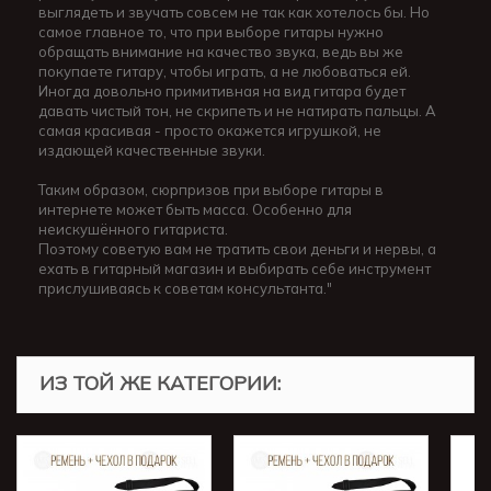
выглядеть и звучать совсем не так как хотелось бы. Но
самое главное то, что при выборе гитары нужно
обращать внимание на качество звука, ведь вы же
покупаете гитару, чтобы играть, а не любоваться ей.
Иногда довольно примитивная на вид гитара будет
давать чистый тон, не скрипеть и не натирать пальцы. А
самая красивая - просто окажется игрушкой, не
издающей качественные звуки.
Таким образом, сюрпризов при выборе гитары в
интернете может быть масса. Особенно для
неискушённого гитариста.
Поэтому советую вам не тратить свои деньги и нервы, а
ехать в гитарный магазин и выбирать себе инструмент
прислушиваясь к советам консультанта."
ИЗ ТОЙ ЖЕ КАТЕГОРИИ: