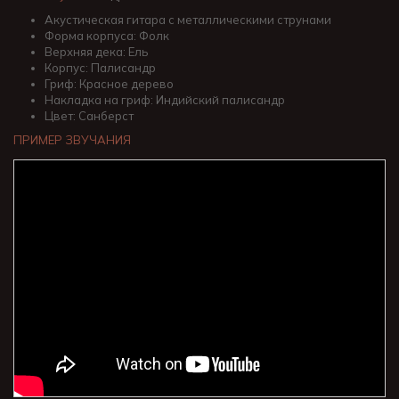
Акустическая гитара с металлическими струнами
Форма корпуса: Фолк
Верхняя дека: Ель
Корпус: Палисандр
Гриф: Красное дерево
Накладка на гриф: Индийский палисандр
Цвет: Санберст
ПРИМЕР ЗВУЧАНИЯ