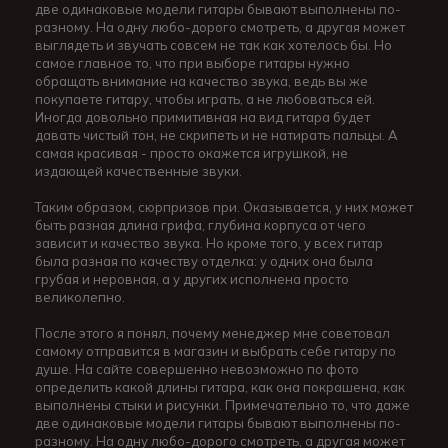
две одинаковые модели гитары бывают выполнены по-
разному. На одну любо-дорого смотреть, а другая может
выглядеть и звучать совсем не так как хотелось бы. Но
самое главное то, что при выборе гитары нужно
обращать внимание на качество звука, ведь вы же
покупаете гитару, чтобы играть, а не любоваться ей.
Иногда довольно примитивная на вид гитара будет
давать чистый тон, не скрипеть и не натирать пальцы. А
самая красивая - просто окажется игрушкой, не
издающей качественные звуки.
Таким образом, сюрпризов при. Оказывается, у них может
быть разная длина грифа, глубина корпуса от чего
зависит и качество звука. Но кроме того, у всех гитар
была разная по качеству отделка: у одних она была
грубая и неровная, а у других исполнена просто
великолепно.
После этого я понял, почему менеджер мне советовал
самому отправится в магазин и выбрать себе гитару по
душе. На сайте совершенно невозможно по фото
определить какой длины гитара, как она покрашена, как
выполнены стыки и рисунки. Примечательно то, что даже
две одинаковые модели гитары бывают выполнены по-
разному. На одну любо-дорого смотреть, а другая может