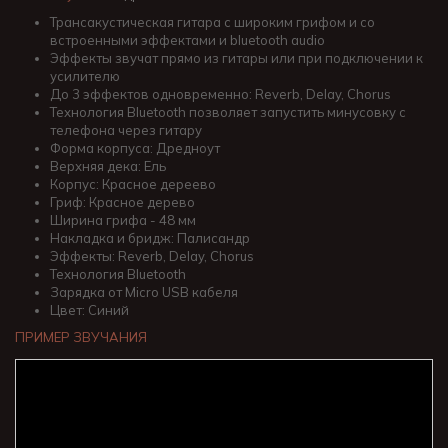
Трансакустическая гитара с широким грифом и со
встроенными эффектами и bluetooth audio
Эффекты звучат прямо из гитары или при подключении к
усилителю
До 3 эффектов одновременно: Reverb, Delay, Chorus
Технология Bluetooth позволяет запустить минусовку с
телефона через гитару
Форма корпуса: Дредноут
Верхняя дека: Ель
Корпус: Красное дереево
Гриф: Красное дерево
Ширина грифа - 48 мм
Накладка и бридж: Палисандр
Эффекты: Reverb, Delay, Chorus
Технология Bluetooth
Зарядка от Micro USB кабеля
Цвет: Синий
ПРИМЕР ЗВУЧАНИЯ