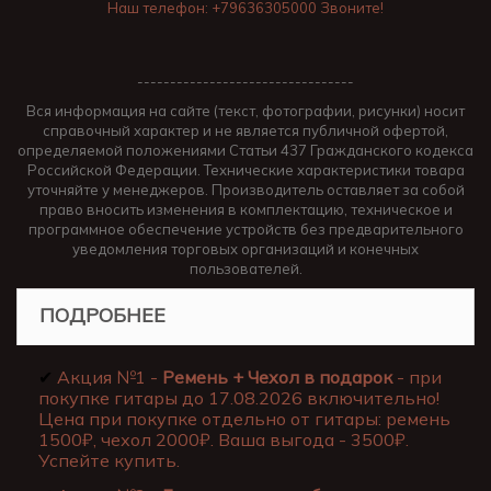
Наш телефон: +79636305000 Звоните!
---------------------------------
Вся информация на сайте (текст, фотографии, рисунки) носит
справочный характер и не является публичной офертой,
определяемой положениями Статьи 437 Гражданского кодекса
Российской Федерации. Технические характеристики товара
уточняйте у менеджеров. Производитель оставляет за собой
право вносить изменения в комплектацию, техническое и
программное обеспечение устройств без предварительного
уведомления торговых организаций и конечных
пользователей.
ПОДРОБНЕЕ
✔
Акция №1 -
Ремень + Чехол в подарок
- при
покупке гитары до 17.08.2026 включительно!
Цена при покупке отдельно от гитары: ремень
1500₽, чехол 2000₽. Ваша выгода - 3500₽.
Успейте купить.