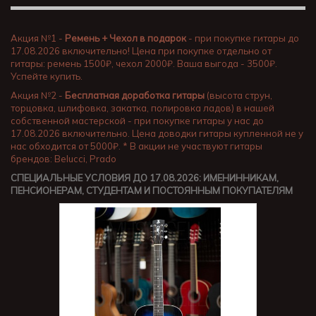
Акция №1 -
Ремень + Чехол в подарок
- при покупке гитары до
17.08.2026 включительно! Цена при покупке отдельно от
гитары: ремень 1500₽, чехол 2000₽. Ваша выгода - 3500₽.
Успейте купить.
Акция №2 -
Бесплатная доработка гитары
(высота струн,
торцовка, шлифовка, закатка, полировка ладов) в нашей
собственной мастерской - при покупке гитары у нас до
17.08.2026 включительно. Цена доводки гитары купленной не у
нас обходится от 5000₽. * В акции не участвуют гитары
брендов: Belucci, Prado
СПЕЦИАЛЬНЫЕ УСЛОВИЯ ДО 17.08.2026: ИМЕНИННИКАМ,
ПЕНСИОНЕРАМ, СТУДЕНТАМ И ПОСТОЯННЫМ ПОКУПАТЕЛЯМ