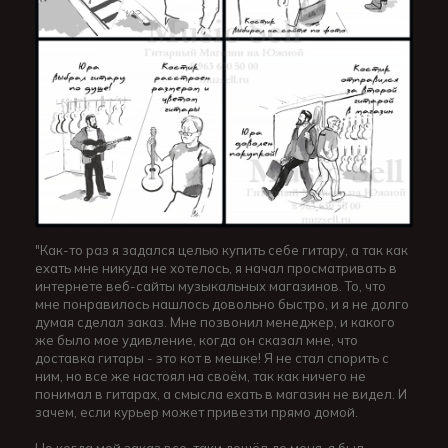
"Как-то раз я задался целью купить себе гитару, а так как
ехать мне никуда не хотелось, я начал просматривать в
интернете веб-сайты музыкальных магазинов. То, что
мне понравилось нашлось довольно быстро, и я не долго
думая сделал заказ. Мне позвонил менеджер, и какого
же было мое удивление, когда он сказал мне, что
доставка гитары - это кот в мешке! Я не стал спорить с
ним, но все же настоял на своём, так как ничего не
понимал в гитарах, а смысла ехать в магазин не видел. И
зачем, если курьер может привезти прямо домой.