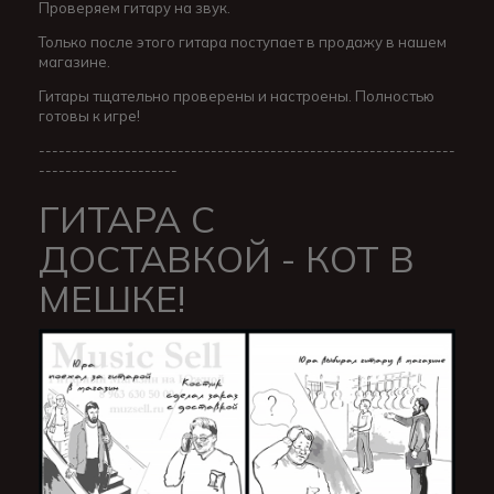
Проверяем гитару на звук.
Только после этого гитара поступает в продажу в нашем
магазине.
Гитары тщательно проверены и настроены. Полностью
готовы к игре!
---------------------------------------------------------------
---------------------
ГИТАРА С
ДОСТАВКОЙ - КОТ В
МЕШКЕ!