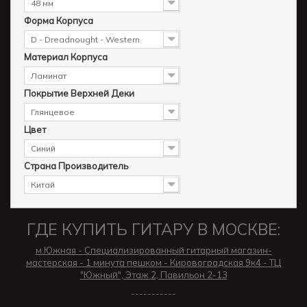
48 мм
Форма Корпуса
D - Dreadnought - Western
Материал Корпуса
Ламинат
Покрытие Верхней Деки
Глянцевое
Цвет
Синий
Страна Производитель
Китай
ГДЕ КУПИТЬ ГИТАРУ В МОСКВЕ:
м.Южная - Специализированный гитарный магазин-
мастерская - 1 минута пешком - Кировоградская 9к4 - ТЦ
"Южный", Этаж 2, Павильон 2-13
-----------