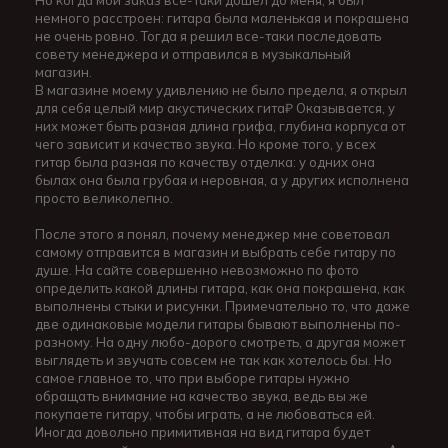
Но когда мой заказ все-таки дошёл до меня, я был
немного расстроен: гитара была маленькая и покрашена
не очень ровно. Тогда я решил все-таки последовать
совету менеджера и отправился в музыкальный
магазин.
В магазине моему удивлению не было предела, я открыл
для себя целый мир акустических гита₽ Оказывается, у
них может быть разная длина грифа, глубина корпуса от
чего зависит и качество звука. Но кроме того, у всех
гитар была разная по качеству отделка: у одних она
былах она была грубая и неровная, а у других исполнена
просто великолепно.
После этого я понял, почему менеджер мне советовал
самому отправится в магазин и выбрать себе гитару по
душе. На сайте совершенно невозможно по фото
определить какой длины гитара, как она покрашена, как
выполнены стыки и рисунки. Примечательно то, что даже
две одинаковые модели гитары бывают выполнены по-
разному. На одну любо-дорого смотреть, а другая может
выглядеть и звучать совсем не так как хотелось бы. Но
самое главное то, что при выборе гитары нужно
обращать внимание на качество звука, ведь вы же
покупаете гитару, чтобы играть, а не любоваться ей.
Иногда довольно примитивная на вид гитара будет