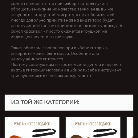
самое главное то, что при выборе гитары нужно
обращать внимание на качество звука, ведь вы же
покупаете гитару, чтобы играть, а не любоваться ей.
Иногда довольно примитивная на вид гитара будет
давать чистый тон, не скрипеть и не натирать пальцы. А
самая красивая - просто окажется игрушкой, не
издающей качественные звуки.
Таким образом, сюрпризов при выборе гитары в
интернете может быть масса. Особенно для
неискушённого гитариста.
Поэтому советую вам не тратить свои деньги и нервы, а
ехать в гитарный магазин и выбирать себе инструмент
прислушиваясь к советам консультанта."
ИЗ ТОЙ ЖЕ КАТЕГОРИИ: