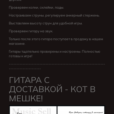
Проверяем колки, склейки, лады.
Настраиваем струны, регулируем анкерный стержень.
Выставляем высоту струн для удобной игры.
Проверяем гитару на звук.
Только после этого гитара поступает в продажу в нашем
магазине.
Гитары тщательно проверены и настроены. Полностью
готовы к игре!
---------------------------------------------------------------
---------------------
ГИТАРА С
ДОСТАВКОЙ - КОТ В
МЕШКЕ!