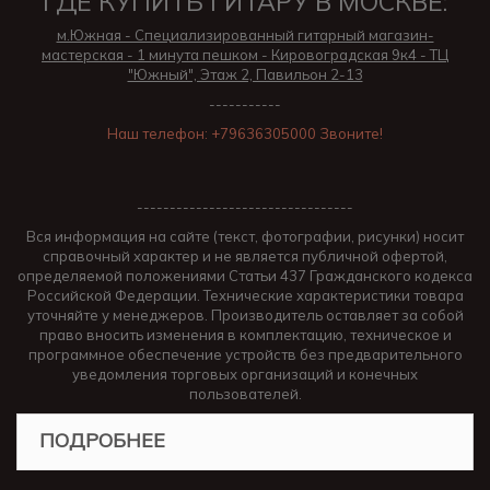
ГДЕ КУПИТЬ ГИТАРУ В МОСКВЕ:
м.Южная - Специализированный гитарный магазин-
мастерская - 1 минута пешком - Кировоградская 9к4 - ТЦ
"Южный", Этаж 2, Павильон 2-13
-----------
Наш телефон: +79636305000 Звоните!
---------------------------------
Вся информация на сайте (текст, фотографии, рисунки) носит
справочный характер и не является публичной офертой,
определяемой положениями Статьи 437 Гражданского кодекса
Российской Федерации. Технические характеристики товара
уточняйте у менеджеров. Производитель оставляет за собой
право вносить изменения в комплектацию, техническое и
программное обеспечение устройств без предварительного
уведомления торговых организаций и конечных
пользователей.
ПОДРОБНЕЕ