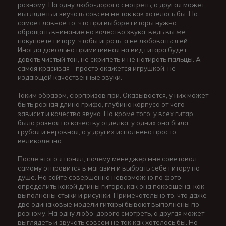
разному. На одну любо-дорого смотреть, а другая может
выглядеть и звучать совсем не так как хотелось бы. Но
самое главное то, что при выборе гитары нужно
обращать внимание на качество звука, ведь вы же
покупаете гитару, чтобы играть, а не любоваться ей.
Иногда довольно примитивная на вид гитара будет
давать чистый тон, не скрипеть и не натирать пальцы. А
самая красивая - просто окажется игрушкой, не
издающей качественные звуки.
Таким образом, сюрпризов при. Оказывается, у них может
быть разная длина грифа, глубина корпуса от чего
зависит и качество звука. Но кроме того, у всех гитар
была разная по качеству отделка: у одних она была
грубая и неровная, а у других исполнена просто
великолепно.
После этого я понял, почему менеджер мне советовал
самому отправится в магазин и выбрать себе гитару по
душе. На сайте совершенно невозможно по фото
определить какой длины гитара, как она покрашена, как
выполнены стыки и рисунки. Примечательно то, что даже
две одинаковые модели гитары бывают выполнены по-
разному. На одну любо-дорого смотреть, а другая может
выглядеть и звучать совсем не так как хотелось бы. Но