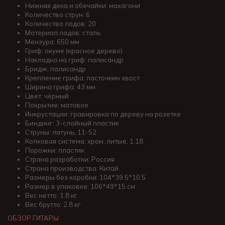
Нижняя дека и обечайки: махагони
Количество струн: 6
Количество ладов: 20
Материал ладов: сталь
Мензура: 650 мм
Гриф: окуме (красное дерево)
Накладка на гриф: палисандр
Бридж: палисандр
Крепление грифа: ласточкин хвост
Ширина грифа: 43 мм
Цвет: чёрный
Покрытие: матовое
Инкрустации: гравировка по дереву на розетке
Биндинг: 3-слойный пластик
Струны: латунь, 11-52
Колковая система: хром, литые, 1:18
Порожки: пластик
Страна разработки: Россия
Страна производства: Китай
Размеры без коробки: 104*39.5*10.5
Размер в упаковке: 106*49*15 см
Вес нетто: 1.8 кг
Вес брутто: 2.8 кг
ОБЗОР ГИТАРЫ