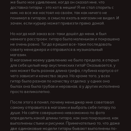
же было мое удивление, когда он сказал мне, что
доставка гитары - это кот в мешке! Я не стал спорить с
ним, но все же настоял на своём, так как ничего не
понимал в гитарах, а смысла ехать в магазин не видел. И
зачем, если курьер может привезти прямо домой.
Но когда мой заказ все-таки дошёл до меня, я был
немного расстроен: гитара была маленькая и покрашена
не очень ровно. Тогда я решил все-таки последовать
совету менеджера и отправился в музыкальный
магазин.
В магазине моему удивлению не было предела, я открыл
для себя целый мир акустических гита₽ Оказывается, у
них может быть разная длина грифа, глубина корпуса от
чего зависит и качество звука. Но кроме того, у всех
гитар была разная по качеству отделка: у одних она
былах она была грубая и неровная, а у других исполнена
просто великолепно.
После этого я понял, почему менеджер мне советовал
самому отправится в магазин и выбрать себе гитару по
душе. На сайте совершенно невозможно по фото
определить какой длины гитара, как она покрашена, как
выполнены стыки и рисунки. Примечательно то, что даже
две одинаковые модели гитары бывают выполнены по-