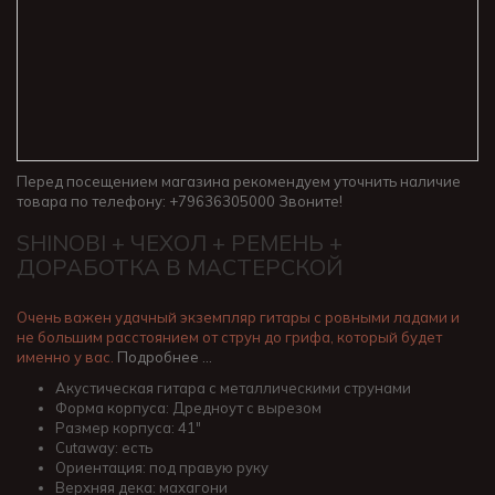
Перед посещением магазина рекомендуем уточнить наличие
товара по телефону: +79636305000 Звоните!
SHINOBI + ЧЕХОЛ + РЕМЕНЬ +
ДОРАБОТКА В МАСТЕРСКОЙ
Очень важен удачный экземпляр гитары с ровными ладами и
не большим расстоянием от струн до грифа, который будет
именно у вас.
Подробнее …
Акустическая гитара с металлическими струнами
Форма корпуса: Дредноут с вырезом
Размер корпуса: 41"
Cutaway: есть
Ориентация: под правую руку
Верхняя дека: махагони