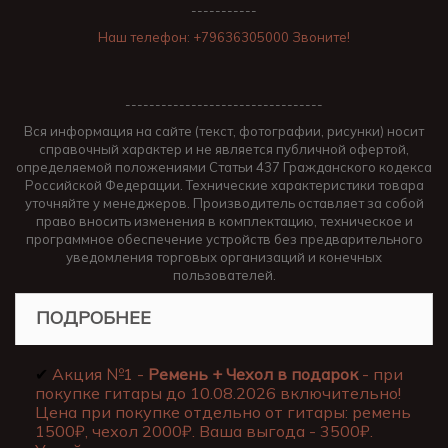
-----------
Наш телефон: +79636305000 Звоните!
---------------------------------
Вся информация на сайте (текст, фотографии, рисунки) носит
справочный характер и не является публичной офертой,
определяемой положениями Статьи 437 Гражданского кодекса
Российской Федерации. Технические характеристики товара
уточняйте у менеджеров. Производитель оставляет за собой
право вносить изменения в комплектацию, техническое и
программное обеспечение устройств без предварительного
уведомления торговых организаций и конечных
пользователей.
ПОДРОБНЕЕ
✔
Акция №1 -
Ремень + Чехол в подарок
- при
покупке гитары до 10.08.2026 включительно!
Цена при покупке отдельно от гитары: ремень
1500₽, чехол 2000₽. Ваша выгода - 3500₽.