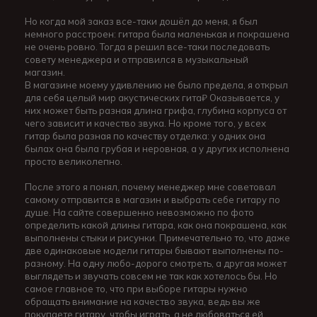
Но когда мой заказ все-таки дошёл до меня, я был
немного расстроен: гитара была маленькая и покрашена
не очень ровно. Тогда я решил все-таки последовать
совету менеджера и отправился в музыкальный
магазин.
В магазине моему удивлению не было предела, я открыл
для себя целый мир акустических гита₽ Оказывается, у
них может быть разная длина грифа, глубина корпуса от
чего зависит и качество звука. Но кроме того, у всех
гитар была разная по качеству отделка: у одних она
былах она была грубая и неровная, а у других исполнена
просто великолепно.
После этого я понял, почему менеджер мне советовал
самому отправится в магазин и выбрать себе гитару по
душе. На сайте совершенно невозможно по фото
определить какой длины гитара, как она покрашена, как
выполнены стыки и рисунки. Примечательно то, что даже
две одинаковые модели гитары бывают выполнены по-
разному. На одну любо-дорого смотреть, а другая может
выглядеть и звучать совсем не так как хотелось бы. Но
самое главное то, что при выборе гитары нужно
обращать внимание на качество звука, ведь вы же
покупаете гитару, чтобы играть, а не любоваться ей.