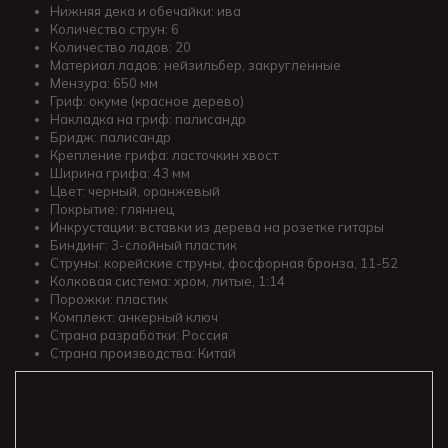
Нижняя дека и обечайки: ива
Количество струн: 6
Количество ладов: 20
Материал ладов: нейзильбер, закругленные
Мензура: 650 мм
Гриф: окуме (красное дерево)
Накладка на гриф: палисандр
Бридж: палисандр
Крепление грифа: ласточкин хвост
Ширина грифа: 43 мм
Цвет: черный, оранжевый
Покрытие: гляннец
Инкрустации: вставки из дерева на розетке гитары
Биндинг: 3-слойный пластик
Струны: корейские струны, фосфорная бронза, 11-52
Колковая система: хром, литые, 1:14
Порожки: пластик
Комплект: анкерный ключ
Страна разработки: Россия
Страна производства: Китай