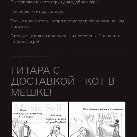
Выставляем высоту струн для удобной игры.
Проверяем гитару на звук.
Только после этого гитара поступает в продажу в нашем
магазине.
Гитары тщательно проверены и настроены. Полностью
готовы к игре!
---------------------------------------------------------------
---------------------
ГИТАРА С
ДОСТАВКОЙ - КОТ В
МЕШКЕ!