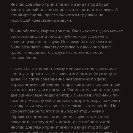
Иногда довольно примитивная на вид гитара будет
давать чистый тон, не скрипеть и не натирать пальцы. А
самая красивая - просто окажется игрушкой, не
издающей качественные звуки.
Таким образом, сюрпризов при. Оказывается, у них может
быть разная длина грифа, глубина корпуса от чего
зависит и качество звука. Но кроме того, у всех гитар
была разная по качеству отделка: у одних она была
грубая и неровная, а у других исполнена просто
великолепно.
После этого я понял, почему менеджер мне советовал
самому отправится в магазин и выбрать себе гитару по
душе. На сайте совершенно невозможно по фото
определить какой длины гитара, как она покрашена, как
выполнены стыки и рисунки. Примечательно то, что даже
две одинаковые модели гитары бывают выполнены по-
разному. На одну любо-дорого смотреть, а другая может
выглядеть и звучать совсем не так как хотелось бы. Но
самое главное то, что при выборе гитары нужно
обращать внимание на качество звука, ведь вы же
покупаете гитару, чтобы играть, а не любоваться ей.
Иногда довольно примитивная на вид гитара будет
давать чистый тон, не скрипеть и не натирать пальцы. А