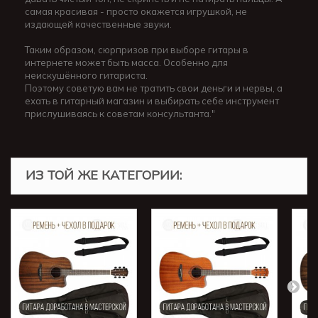
самая красивая - просто окажется игрушкой, не
издающей качественные звуки.
Таким образом, сюрпризов при выборе гитары в
интернете может быть масса. Особенно для
неискушённого гитариста.
Поэтому советую вам не тратить свои деньги и нервы, а
ехать в гитарный магазин и выбирать себе инструмент
прислушиваясь к советам консультанта."
ИЗ ТОЙ ЖЕ КАТЕГОРИИ: