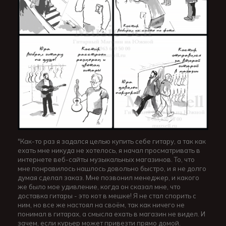
"Как-то раз я задался целью купить себе гитару, а так как
ехать мне никуда не хотелось, я начал просматривать в
интернете веб-сайты музыкальных магазинов. То, что
мне понравилось нашлось довольно быстро, и я не долго
думая сделал заказ. Мне позвонил менеджер, и какого
же было мое удивление, когда он сказал мне, что
доставка гитары - это кот в мешке! Я не стал спорить с
ним, но все же настоял на своём, так как ничего не
понимал в гитарах, а смысла ехать в магазин не видел. И
зачем, если курьер может привезти прямо домой.