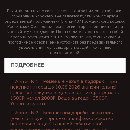
---------------------------------
Вся информация на сайте (текст, фотографии, рисунки) носит
справочный характер и не является публичной офертой,
определяемой положениями Статьи 437 Гражданского кодекса
Российской Федерации. Технические характеристики товара
уточняйте у менеджеров. Производитель оставляет за собой
право вносить изменения в комплектацию, техническое и
программное обеспечение устройств без предварительного
уведомления торговых организаций и конечных
пользователей.
ПОДРОБНЕЕ
✔
Акция №1 -
Ремень + Чехол в подарок
- при
покупке гитары до 10.08.2026 включительно!
Цена при покупке отдельно от гитары: ремень
1500₽, чехол 2000₽. Ваша выгода - 3500₽.
Успейте купить.
✔
Акция №2 -
Бесплатная доработка гитары
(высота струн, торцовка, шлифовка, закатка,
полировка ладов) в нашей собственной
мастерской - при покупке гитары у нас до