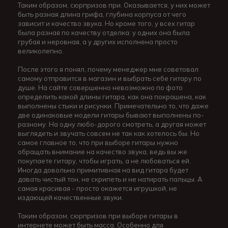
Таким образом, сюрпризов при. Оказывается, у них может
быть разная длина грифа, глубина корпуса от чего
зависит и качество звука. Но кроме того, у всех гитар
была разная по качеству отделка: у одних она была
грубая и неровная, а у других исполнена просто
великолепно.
После этого я понял, почему менеджер мне советовал
самому отправится в магазин и выбрать себе гитару по
душе. На сайте совершенно невозможно по фото
определить какой длины гитара, как она покрашена, как
выполнены стыки и рисунки. Примечательно то, что даже
две одинаковые модели гитары бывают выполнены по-
разному. На одну любо-дорого смотреть, а другая может
выглядеть и звучать совсем не так как хотелось бы. Но
самое главное то, что при выборе гитары нужно
обращать внимание на качество звука, ведь вы же
покупаете гитару, чтобы играть, а не любоваться ей.
Иногда довольно примитивная на вид гитара будет
давать чистый тон, не скрипеть и не натирать пальцы. А
самая красивая - просто окажется игрушкой, не
издающей качественные звуки.
Таким образом, сюрпризов при выборе гитары в
интернете может быть масса. Особенно для