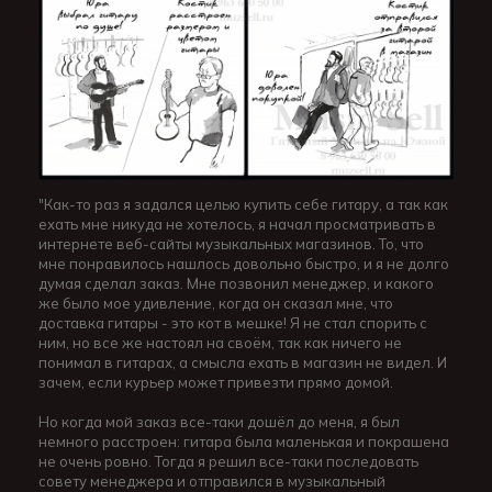
"Как-то раз я задался целью купить себе гитару, а так как
ехать мне никуда не хотелось, я начал просматривать в
интернете веб-сайты музыкальных магазинов. То, что
мне понравилось нашлось довольно быстро, и я не долго
думая сделал заказ. Мне позвонил менеджер, и какого
же было мое удивление, когда он сказал мне, что
доставка гитары - это кот в мешке! Я не стал спорить с
ним, но все же настоял на своём, так как ничего не
понимал в гитарах, а смысла ехать в магазин не видел. И
зачем, если курьер может привезти прямо домой.
Но когда мой заказ все-таки дошёл до меня, я был
немного расстроен: гитара была маленькая и покрашена
не очень ровно. Тогда я решил все-таки последовать
совету менеджера и отправился в музыкальный