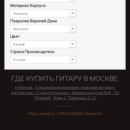
Материал Корпуса
Ламинат
Покрытие Верхней Деки
Матовое
Цвет
Белый
Страна Производитель
Россия
ГДЕ КУПИТЬ ГИТАРУ В МОСКВЕ:
м.Южная - Специализированный гитарный магазин-
мастерская - 1 минута пешком - Кировоградская 9к4 - ТЦ
"Южный", Этаж 2, Павильон 2-13
-----------
Наш телефон: +79636305000 Звоните!