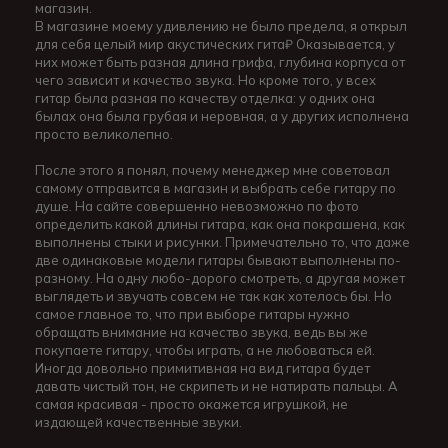
магазин.
В магазине моему удивлению не было предела, я открыл
для себя целый мир акустических гита₽ Оказывается, у
них может быть разная длина грифа, глубина корпуса от
чего зависит и качество звука. Но кроме того, у всех
гитар была разная по качеству отделка: у одних она
былах она была грубая и неровная, а у других исполнена
просто великолепно.
После этого я понял, почему менеджер мне советовал
самому отправится в магазин и выбрать себе гитару по
душе. На сайте совершенно невозможно по фото
определить какой длины гитара, как она покрашена, как
выполнены стыки и рисунки. Примечательно то, что даже
две одинаковые модели гитары бывают выполнены по-
разному. На одну любо-дорого смотреть, а другая может
выглядеть и звучать совсем не так как хотелось бы. Но
самое главное то, что при выборе гитары нужно
обращать внимание на качество звука, ведь вы же
покупаете гитару, чтобы играть, а не любоваться ей.
Иногда довольно примитивная на вид гитара будет
давать чистый тон, не скрипеть и не натирать пальцы. А
самая красивая - просто окажется игрушкой, не
издающей качественные звуки.