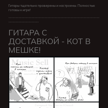
Гитары тщательно проверены и настроены. Полностью
готовы к игре!
---------------------------------------------------------------
---------------------
ГИТАРА С
ДОСТАВКОЙ - КОТ В
МЕШКЕ!