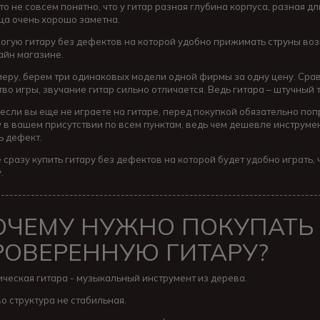
о не совсем понятно, что у гитар разная глубина корпуса, разная д
ца очень хорошо заметна.
огую гитару без дефектов на которой удобно прижимать струны во
йн магазине.
меру, берем три одинаковых модели одной фирмы за одну цену. Срав
тво игры, звучание гитар сильно отличается. Ведь гитара – штучны
если вы еще не играете на гитаре, перед покупкой обязательно по
у в вашем присутствии по всем пунктам, ведь чем дешевле инструмен
ь дефект.
 сразу купить гитару без дефектов на которой будет удобно играть, 
.
---------------------------------------------------------------------------
ОЧЕМУ НУЖНО ПОКУПАТЬ
РОВЕРЕННУЮ ГИТАРУ?
ическая гитара - музыкальный инструмент из дерева.
о структура не стабильная.