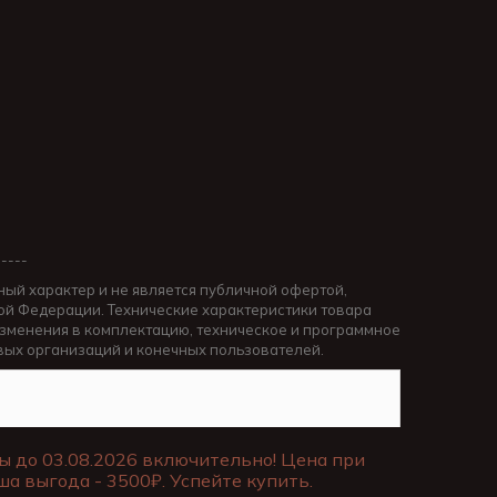
-----
ный характер и не является публичной офертой,
й Федерации. Технические характеристики товара
изменения в комплектацию, техническое и программное
вых организаций и конечных пользователей.
ы до 03.08.2026 включительно! Цена при
ша выгода - 3500₽. Успейте купить.