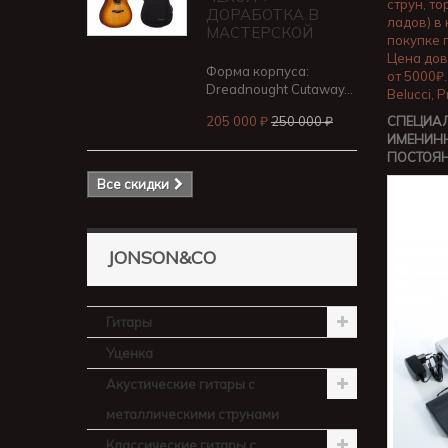
струн, т
ДОРАБОТКА В
ладов) в
МАСТЕРСКОЙ
покупке 
Цена дов
Форма корпуса:
от 5000₽.
Dreadnought Cutaway...
Belucci, 
205 000 ₽
250 000 ₽
СПЕЦИАЛ
ИМЕНИНН
ПОСТОЯ
Все скидки
JONSON&CO
Гитары
Уценка
Акустические гитары с
металлическими струнами
Классические гитары с