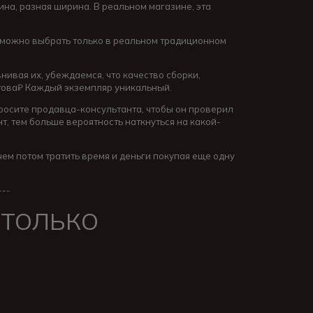
лина, разная ширина. В реальном магазине, эта
зможно выбрать только в реальном традиционном
нивая их, убеждаемся, что качество сборки,
й това₽ Каждый экземпляр уникальный.
просите продавца-консультанта, чтобы он проверил
т, тем больше вероятность наткнуться на какой-
чем потом тратить время и деньги покупая еще одну
---
 ТОЛЬКО