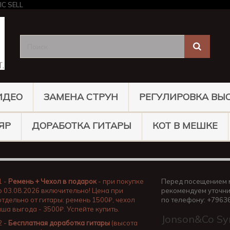
ИДЕО
ЗАМЕНА СТРУН
РЕГУЛИРОВКА ВЫ
ЯР
ДОРАБОТКА ГИТАРЫ
КОТ В МЕШКЕ
1 -
Ремень + Чехол в подарок
- при покупке
Перед посещением 
о 03.08.2026 включительно! Цена при
рекомендуем уточни
отдельно от гитары: ремень 1500₽, чехол
по телефону: +7963
аша выгода - 3500₽. Успейте купить.
Jonson&Co Sy
2 -
Бесплатная доработка гитары
(высота