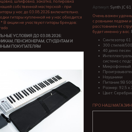
орцовка, шлифовка, закатка, полировка
 нашей собственной мастерской - при
Артикул:
Synth JC 61
гитары у нас до 03.08.2026 включительно.
Очень важен удачны
одки гитары купленной не у нас обходится
с ровными ладами и
 * В акции не участвуют гитары брендов:
расстоянием от стру
Prado
будет именно у вас.
ЬНЫЕ УСЛОВИЯ ДО 03.08.2026:
Синтезатор 61
ИКАМ, ПЕНСИОНЕРАМ, СТУДЕНТАМ И
300 стилей/500
ННЫМ ПОКУПАТЕЛЯМ
40 демо песен
Интеллектуаль
система с под
Mикрофонный 
Проиграывате
Наушники
Питание:9В 50
Размер: 92,5 х 
Цвет: Серебри
ПРО НАШ МАГАЗИН 