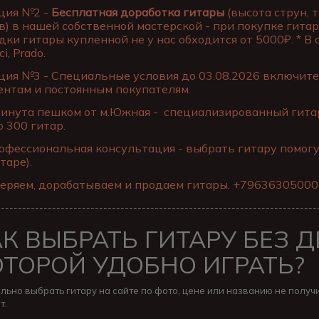
ция №2 -
Бесплатная доработка гитары
(высота струн, 
в) в нашей собственной мастерской - при покупке гитар
дки гитары купленной не у нас обходится от 5000₽. * В
ci, Prado.
ия №3 - Специальные условия до 03.08.2026 включите
ентам и постоянным покупателям.
инута пешком от м.Южная - специализированный гитар
о 300 гитар.
фессиональная консультация - выбрать гитару помог
таре).
еряем, дорабатываем и продаем гитары. +79636305000
---------------------------------------------------------------------------
АК ВЫБРАТЬ ГИТАРУ БЕЗ 
ОТОРОЙ УДОБНО ИГРАТЬ?
льно выбрать гитару на сайте по фото, цене или названию не получи
т.