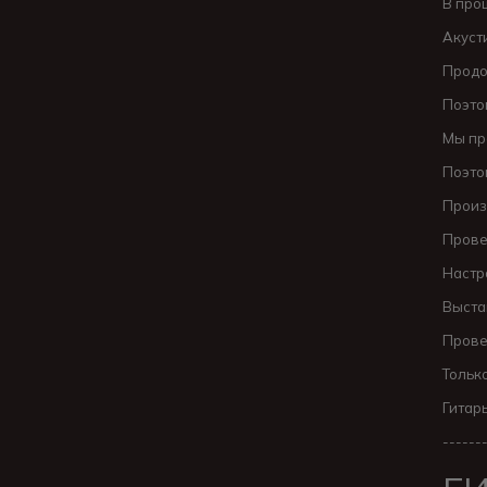
В про
Акуст
Продо
Поэто
Мы пр
Поэто
Произ
Прове
Настр
Выста
Прове
Тольк
Гитар
------