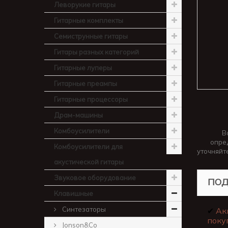
Леворукие гитары
Гитарные комплекты
Семиструнные гитары
Гитары разных категорий
Гитарные луперы
Гитарные преампы
Гитарные процессоры
Драм-машины
Комбоусилители
В
опре
Комбоусилители для
уточняйт
акустической гитары
Звуковое оборудование
ПОД
Клавишные
Синтезаторы
✔
Ак
поку
Jonson&Co