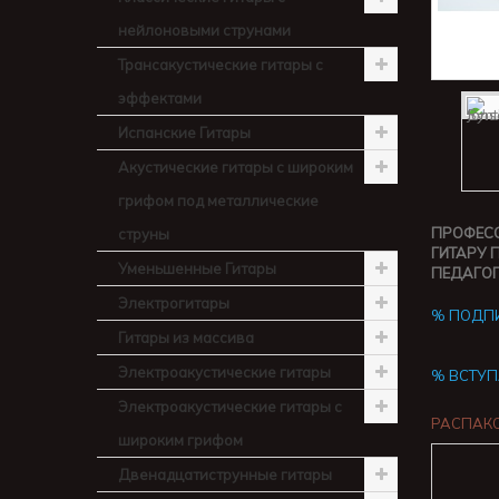
нейлоновыми струнами
Трансакустические гитары с
эффектами
Испанские Гитары
Акустические гитары с широким
грифом под металлические
ПРОФЕСС
струны
ГИТАРУ 
Уменьшенные Гитары
ПЕДАГОГ
Электрогитары
% ПОДПИ
Гитары из массива
Электроакустические гитары
% ВСТУП
Электроакустические гитары с
РАСПАКО
широким грифом
Двенадцатиструнные гитары