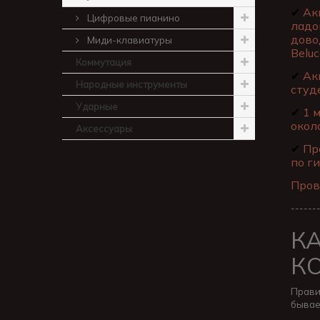
✔
Ак
Цифровые пианино
ладо
дово
Миди-клавиатуры
Beluc
Коммутация
✔
Акц
Народные инструменты
студ
Ударные
✔
1 м
окол
Аксессуары
✔
Про
по ги
Пров
------
К
К
Прави
бывае