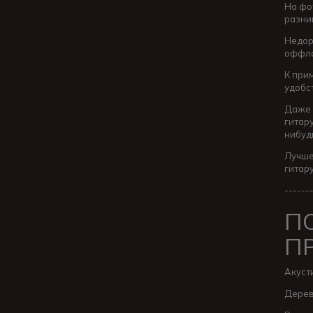
На фот
разни
Недор
оффла
К при
удобс
Даже 
гитар
нибуд
Лучше
гитару
------
П
П
Акуст
Дерев