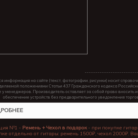
----------------------------
ся информация на сайте (текст, фотографии, рисунки) носит справоч
деляемой положениями Статьи 437 Гражданского кодекса Российско
е у менеджеров. Производитель оставляет за собой право вносить 
обеспечение устройств без предварительного уведомления торго
РОБНЕЕ
ция №1 -
Ремень + Чехол в подарок
- при покупке гитар
пке отдельно от гитары: ремень 1500₽, чехол 2000₽. Ва