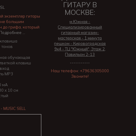
ГИТАРУ В
 SL
МОСКВЕ:
й экземпляр гитары
 не большим
м.Южная -
н до грифа, который
Специализированный
Подробнее …
гитарный магазин-
мастерская - 1 минута
 клавиша
пешком - Кировоградская
 тонов
9к4 - ТЦ "Южный", Этаж 2,
Павильон 2-13
ная обучающая
-----------
стветкой клавиш
вход
Наш телефон: +79636305000
ль MP3
Звоните!
0 мА
30 х 10 см
стый
- MUSIC SELL