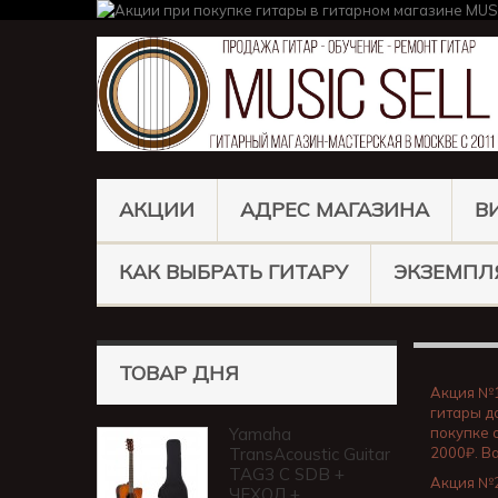
АКЦИИ
АДРЕС МАГАЗИНА
В
КАК ВЫБРАТЬ ГИТАРУ
ЭКЗЕМПЛ
ТОВАР ДНЯ
Акция №
гитары д
Yamaha
покупке 
TransAcoustic Guitar
2000₽. В
TAG3 C SDB +
Акция №
ЧЕХОЛ +