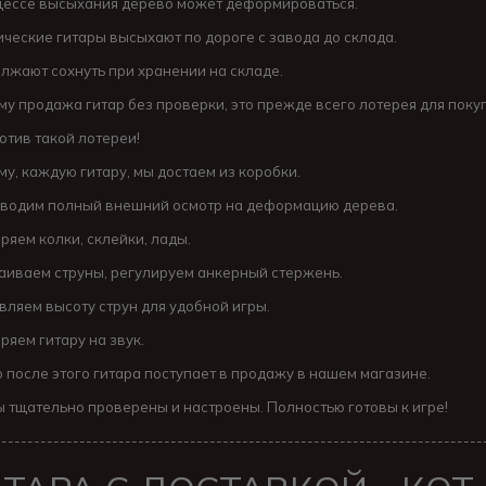
цессе высыхания дерево может деформироваться.
ические гитары высыхают по дороге с завода до склада.
лжают сохнуть при хранении на складе.
му продажа гитар без проверки, это прежде всего лотерея для пок
отив такой лотереи!
му, каждую гитару, мы достаем из коробки.
водим полный внешний осмотр на деформацию дерева.
ряем колки, склейки, лады.
аиваем струны, регулируем анкерный стержень.
вляем высоту струн для удобной игры.
ряем гитару на звук.
о после этого гитара поступает в продажу в нашем магазине.
ы тщательно проверены и настроены. Полностью готовы к игре!
---------------------------------------------------------------------------