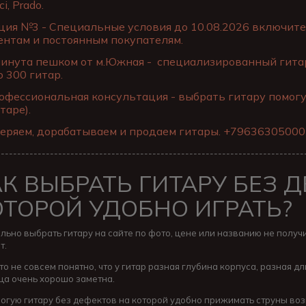
ci, Prado.
ия №3 - Специальные условия до 10.08.2026 включите
ентам и постоянным покупателям.
инута пешком от м.Южная - специализированный гитар
о 300 гитар.
фессиональная консультация - выбрать гитару помог
таре).
еряем, дорабатываем и продаем гитары. +79636305000
---------------------------------------------------------------------------
АК ВЫБРАТЬ ГИТАРУ БЕЗ 
ОТОРОЙ УДОБНО ИГРАТЬ?
льно выбрать гитару на сайте по фото, цене или названию не получи
т.
о не совсем понятно, что у гитар разная глубина корпуса, разная д
ца очень хорошо заметна.
огую гитару без дефектов на которой удобно прижимать струны во