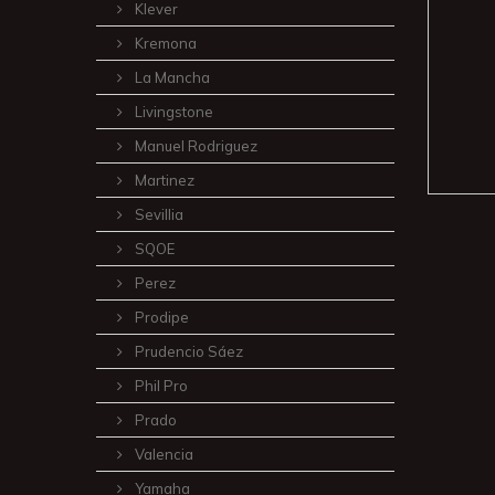
Klever
Kremona
La Mancha
Livingstone
Manuel Rodriguez
Martinez
Sevillia
SQOE
Perez
Prodipe
Prudencio‏ ‎Sáez
Phil Pro
Prado
Valencia
Yamaha