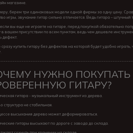
йн магазине.
меру, берем три одинаковых модели одной фирмы за одну цену. Срав
тво игры, звучание гитар сильно отличается. Ведь гитара – штучны
если вы еще не играете на гитаре, перед покупкой обязательно по
у в вашем присутствии по всем пунктам, ведь чем дешевле инструмен
ь дефект.
 сразу купить гитару без дефектов на которой будет удобно играть, 
.
---------------------------------------------------------------------------
ОЧЕМУ НУЖНО ПОКУПАТЬ
РОВЕРЕННУЮ ГИТАРУ?
ическая гитара - музыкальный инструмент из дерева.
о структура не стабильная.
цессе высыхания дерево может деформироваться.
ические гитары высыхают по дороге с завода до склада.
лжают сохнуть при хранении на складе.