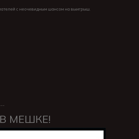
упателей с неочевидным шансом на выигрыш.
---
 В МЕШКЕ!