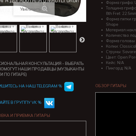
Форма грифа: 
Толщина грифа: 
Увеличить
8th Fret: 22.5m
Форма пятки гр
Shape
Материал накл
Количество лад
Форма головы г
Колки: Classical
Струны: Savare
Цвет: Open Por
Кейс: N/A
ИОНАЛЬНАЯ КОНСУЛЬТАЦИЯ - ВЫБРАТЬ
Пикгард: N/A
ПОМОГУТ НАШИ ПРОДАВЦЫ (МУЗЫКАНТЫ
И ПО ГИТАРЕ)
ОБЗОР ГИТАРЫ
ШИТЕСЬ НА НАШ TELEGRAM %
АЙТЕ В ГРУППУ VK %
ВКА И ПРИЕМКА ГИТАРЫ