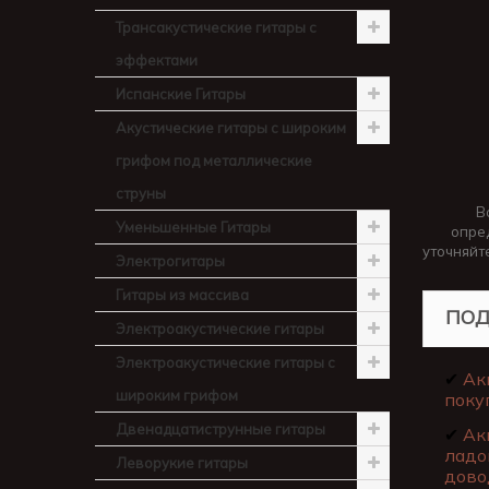
Трансакустические гитары с
эффектами
Испанские Гитары
Акустические гитары с широким
грифом под металлические
струны
В
Уменьшенные Гитары
опре
уточняйт
Электрогитары
Гитары из массива
ПОД
Электроакустические гитары
Электроакустические гитары с
✔
Ак
широким грифом
поку
Двенадцатиструнные гитары
✔
Ак
ладо
Леворукие гитары
дово