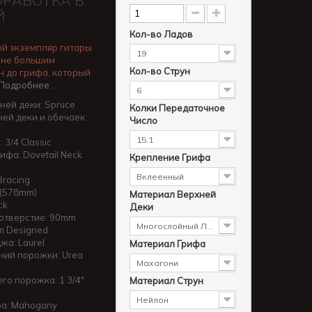
ОРАБОТКА В
Й
Кол-во Ладов
й экземпляр гитары
19
 не большим
Кол-во Струн
н до грифа, который
Подробнее …
6
ней деки: Spruce
Колки Передаточное
ей деки и обечаек:
Число
15:1
 3/4 Classic
ифа: Dovetail Neck
Крепление Грифа
Вклеенный
Bracing
 (578mm)
Материал Верхней
ck
Деки
отверстие: 90mm
Многослойный Ламинат Ели
m Designed
жа: Laurel
Материал Грифа
ний порожки: Urea
Махагони
го порожка: 1 3/4"
Материал Струн
Нейлон
а: Mahogany