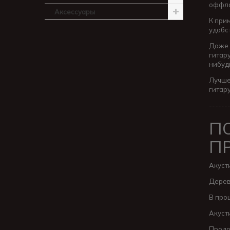
оффла
Аксессуары
К при
удобс
Даже 
гитар
нибуд
Лучше
гитару
------
П
П
Акуст
Дерев
В про
Акуст
Продо