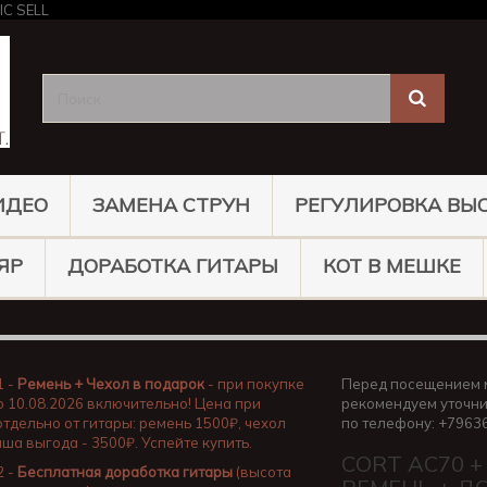
ИДЕО
ЗАМЕНА СТРУН
РЕГУЛИРОВКА ВЫ
ЯР
ДОРАБОТКА ГИТАРЫ
КОТ В МЕШКЕ
1 -
Ремень + Чехол в подарок
- при покупке
Перед посещением 
о 10.08.2026 включительно! Цена при
рекомендуем уточни
отдельно от гитары: ремень 1500₽, чехол
по телефону: +7963
аша выгода - 3500₽. Успейте купить.
CORT AC70 +
2 -
Бесплатная доработка гитары
(высота