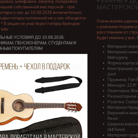
РЕМЕНЬ + Д
орцовка, шлифовка, закатка, полировка
МАСТЕРСКО
 нашей собственной мастерской - при
гитары у нас до 10.08.2026 включительно.
одки гитары купленной не у нас обходится
Очень важен удачны
 * В акции не участвуют гитары брендов:
с ровными ладами и
Prado
расстоянием от стру
ЬНЫЕ УСЛОВИЯ ДО 10.08.2026:
будет именно у вас.
ИКАМ, ПЕНСИОНЕРАМ, СТУДЕНТАМ И
Материал верх
ННЫМ ПОКУПАТЕЛЯМ
Материал нижн
Mahogany
Форма корпуса:
Конструкция гр
Joint
Пружины: Fan 
Мензура: 22.8″
Окантовка: Bla
Резонаторное 
Розетка: Custo
Материал брид
Верхний и ниж
Resin
Ширина верхне
(44.5mm)
Материал гриф