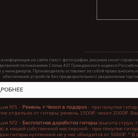
----------------------------
ся информация на сайте (текст, фотографии, рисунки) носит справоч
деляемой положениями Статьи 437 Гражданского кодекса Российско
е у менеджеров. Производитель оставляет за собой право вносить 
обеспечение устройств без предварительного уведомления торго
РОБНЕЕ
ция №1 -
Ремень + Чехол в подарок
- при покупке гитар
пке отдельно от гитары: ремень 1500₽, чехол 2000₽. Ва
ция №2 -
Бесплатная доработка гитары
(высота струн, 
в) в нашей собственной мастерской - при покупке гитар
дки гитары купленной не у нас обходится от 5000₽. * В