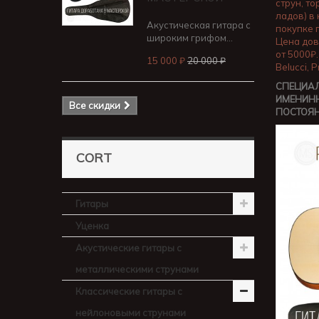
струн, т
ладов) в
Акустическая гитара с
покупке 
широким грифом...
Цена дов
от 5000₽.
15 000 ₽
20 000 ₽
Belucci, 
СПЕЦИАЛ
ИМЕНИНН
Все скидки
ПОСТОЯ
CORT
Гитары
Уценка
Акустические гитары с
металлическими струнами
Классические гитары с
нейлоновыми струнами