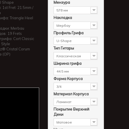
U Shape
Мензура
1st Fret: 21.5mm /
578 мм
m
Накладка
ифа: Triangle Heel
Мербау
адки: Merbau
Профиль Грифа
ов: 19 Frets
рифа: Cort Classic
U-Shape
 Style
Тип Гитары
z® Cristal Corum
e (OP)
Классическая
Ширина грифа
44.5 мм
Форма Корпуса
3/4
Материал Корпуса
Ламинат
Покрытие Верхней
Деки
Матовое