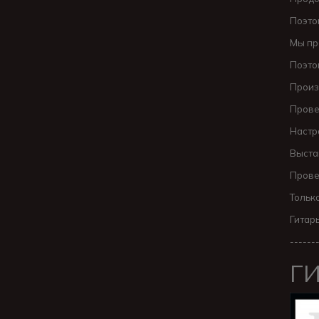
Поэто
Мы пр
Поэто
Произ
Прове
Настр
Выста
Прове
Тольк
Гитар
------
ГИ