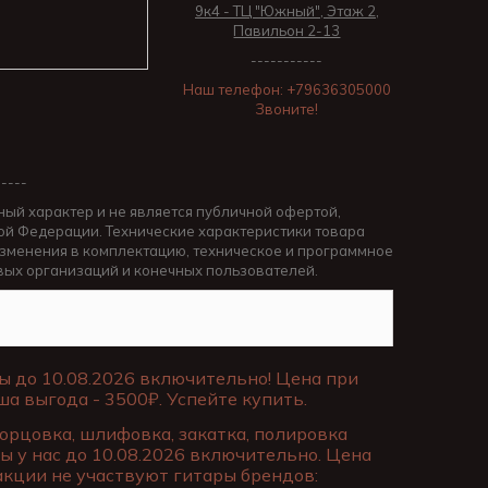
9к4 - ТЦ "Южный", Этаж 2,
Павильон 2-13
-----------
Наш телефон: +79636305000
Звоните!
-----
ный характер и не является публичной офертой,
й Федерации. Технические характеристики товара
изменения в комплектацию, техническое и программное
вых организаций и конечных пользователей.
ы до 10.08.2026 включительно! Цена при
ша выгода - 3500₽. Успейте купить.
торцовка, шлифовка, закатка, полировка
ы у нас до 10.08.2026 включительно. Цена
 акции не участвуют гитары брендов: