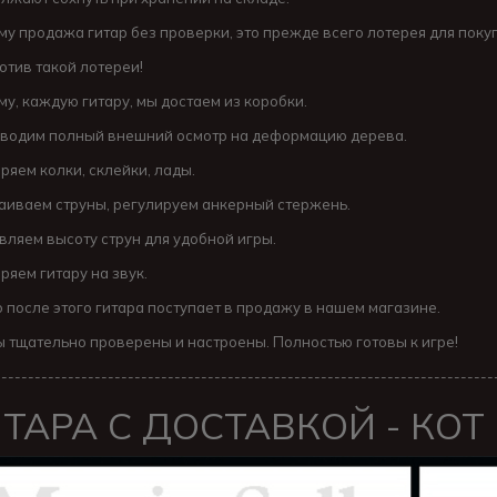
му продажа гитар без проверки, это прежде всего лотерея для пок
отив такой лотереи!
му, каждую гитару, мы достаем из коробки.
водим полный внешний осмотр на деформацию дерева.
ряем колки, склейки, лады.
аиваем струны, регулируем анкерный стержень.
вляем высоту струн для удобной игры.
ряем гитару на звук.
о после этого гитара поступает в продажу в нашем магазине.
ы тщательно проверены и настроены. Полностью готовы к игре!
---------------------------------------------------------------------------
ТАРА С ДОСТАВКОЙ - КОТ