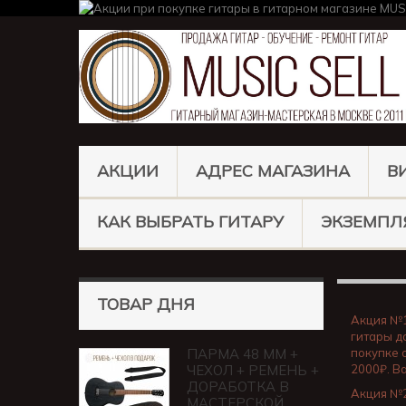
АКЦИИ
АДРЕС МАГАЗИНА
В
КАК ВЫБРАТЬ ГИТАРУ
ЭКЗЕМПЛ
ТОВАР ДНЯ
Акция №
гитары д
ПАРМА 48 ММ +
покупке 
ЧЕХОЛ + РЕМЕНЬ +
2000₽. В
ДОРАБОТКА В
Акция №
МАСТЕРСКОЙ