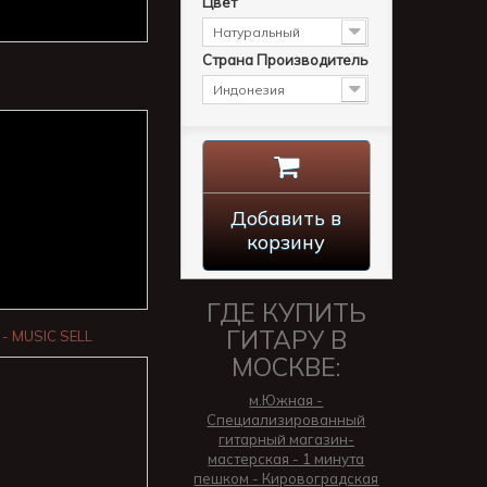
Цвет
Натуральный
Страна Производитель
Индонезия
Добавить в
корзину
ГДЕ КУПИТЬ
ГИТАРУ В
- MUSIC SELL
МОСКВЕ:
м.Южная -
Специализированный
гитарный магазин-
мастерская - 1 минута
пешком - Кировоградская