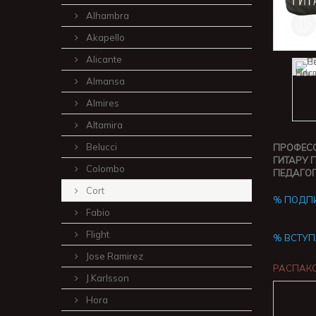
Alhambra
Akapello
Alicante
Almansa
Almires
Altamira
Belucci
ПРОФЕСС
ГИТАРУ 
Colombo
ПЕДАГОГ
Cort
% ПОДПИ
Fabio
Flight
% ВСТУП
Jose Ramirez
РАСПАКО
J.Karlsson
Hora