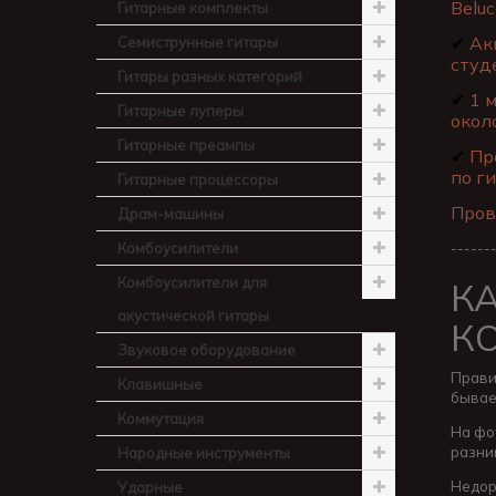
Beluc
Гитарные комплекты
✔
Акц
Семиструнные гитары
студ
Гитары разных категорий
✔
1 м
Гитарные луперы
окол
Гитарные преампы
✔
Про
по ги
Гитарные процессоры
Пров
Драм-машины
Комбоусилители
------
Комбоусилители для
К
акустической гитары
К
Звуковое оборудование
Прави
Клавишные
бывае
Коммутация
На фот
разни
Народные инструменты
Недор
Ударные