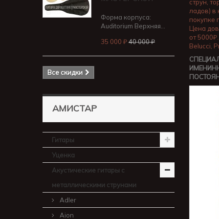
струн, т
ладов) в
Форма корпуса:
покупке 
Auditorium Верхняя...
Цена дов
от 5000₽.
35 000 ₽
40 000 ₽
Belucci, 
СПЕЦИАЛ
ИМЕНИНН
Все скидки
ПОСТОЯ
АМИСТАР
Гитары
Уценка
Акустические гитары с
металлическими струнами
Adler
Aion