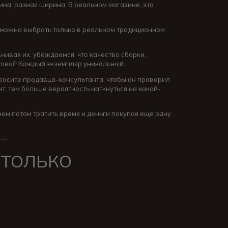
лина, разная ширина. В реальном магазине, эта
зможно выбрать только в реальном традиционном
нивая их, убеждаемся, что качество сборки,
й това₽ Каждый экземпляр уникальный.
просите продавца-консультанта, чтобы он проверил
т, тем больше вероятность наткнуться на какой-
чем потом тратить время и деньги покупая еще одну
---
 ТОЛЬКО