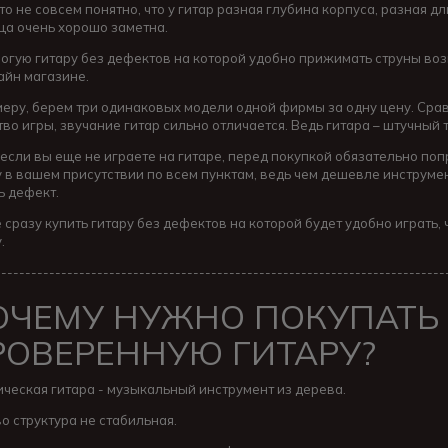
о не совсем понятно, что у гитар разная глубина корпуса, разная д
ца очень хорошо заметна.
огую гитару без дефектов на которой удобно прижимать струны во
йн магазине.
меру, берем три одинаковых модели одной фирмы за одну цену. Срав
тво игры, звучание гитар сильно отличается. Ведь гитара – штучны
если вы еще не играете на гитаре, перед покупкой обязательно по
у в вашем присутствии по всем пунктам, ведь чем дешевле инструмен
ь дефект.
 сразу купить гитару без дефектов на которой будет удобно играть, 
.
---------------------------------------------------------------------------
ОЧЕМУ НУЖНО ПОКУПАТЬ
РОВЕРЕННУЮ ГИТАРУ?
ическая гитара - музыкальный инструмент из дерева.
о структура не стабильная.