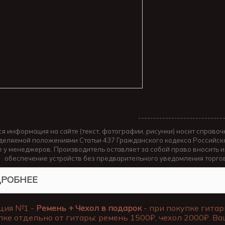
----------------------------
ся информация на сайте (текст, фотографии, рисунки) носит справоч
деляемой положениями Статьи 437 Гражданского кодекса Российско
е у менеджеров. Производитель оставляет за собой право вносить 
обеспечение устройств без предварительного уведомления торго
РОБНЕЕ
ция №1 -
Ремень + Чехол в подарок
- при покупке гитар
пке отдельно от гитары: ремень 1500₽, чехол 2000₽. Ва