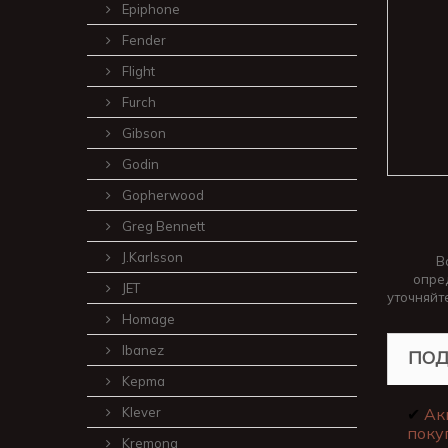
Epiphone
Fender
Flight
Furch
Gibson
Godin
Gopherwood
Greg Bennett
J.Karlsson
В
опре
JET
уточняйт
Homage
Ibanez
ПОД
Kepma
Klever
✔
Ак
поку
Kremona