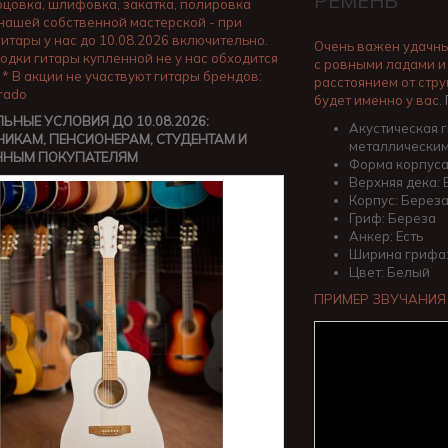
РЕМЕНЬ
орцовка, шлифовка, закатка, полировка
 нашей собственной мастерской - при
гитары у нас до 10.08.2026 включительно.
Очень важен удачны
одки гитары купленной не у нас обходится
с ровными ладами и
 * В акции не участвуют гитары брендов:
расстоянием от стру
Prado
будет именно у вас.
ЬНЫЕ УСЛОВИЯ ДО 10.08.2026:
Акустическая г
ИКАМ, ПЕНСИОНЕРАМ, СТУДЕНТАМ И
металлическим
ННЫМ ПОКУПАТЕЛЯМ
Форма корпуса
Верхняя дека:
Корпус: Берез
Гриф: Береза
Анкер: Есть
Ширина грифа:
Цвет: Белый
ПРИМЕР ЗВУЧАНИЯ