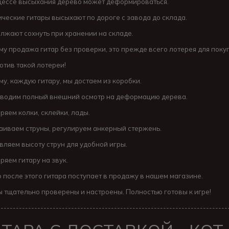
цессе высыхания дерево может деформироваться.
ические гитары высыхают по дороге с завода до склада.
лжают сохнуть при хранении на складе.
му продажа гитар без проверки, это прежде всего лотерея для пок
отив такой лотереи!
му, каждую гитару, мы достаем из коробки.
водим полный внешний осмотр на деформацию дерева.
ряем колки, склейки, лады.
аиваем струны, регулируем анкерный стержень.
вляем высоту струн для удобной игры.
ряем гитару на звук.
о после этого гитара поступает в продажу в нашем магазине.
ы тщательно проверены и настроены. Полностью готовы к игре!
---------------------------------------------------------------------------