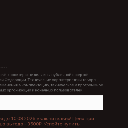
-----
ный характер и не является публичной офертой,
й Федерации. Технические характеристики товара
изменения в комплектацию, техническое и программное
вых организаций и конечных пользователей.
ы до 10.08.2026 включительно! Цена при
ша выгода - 3500₽. Успейте купить.