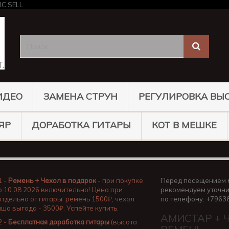
ИДЕО
ЗАМЕНА СТРУН
РЕГУЛИРОВКА ВЫ
ЯР
ДОРАБОТКА ГИТАРЫ
КОТ В МЕШКЕ
1 -
Ремень + Чехол в подарок
- при покупке
Перед посещением 
о 10.08.2026 включительно! Цена при
рекомендуем уточни
отдельно от гитары: ремень 1500₽, чехол
по телефону: +7963
аша выгода - 3500₽. Успейте купить.
АМИСТАР + 
2 -
Бесплатная доработка гитары
(высота