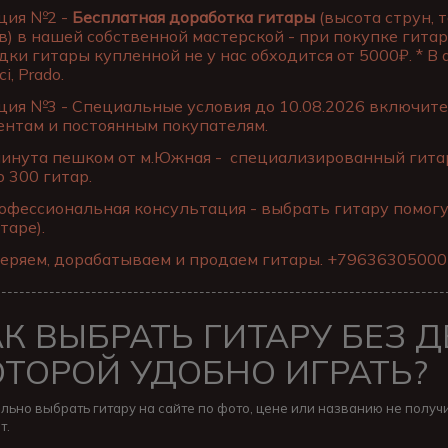
ция №2 -
Бесплатная доработка гитары
(высота струн, 
в) в нашей собственной мастерской - при покупке гитар
дки гитары купленной не у нас обходится от 5000₽. * В
ci, Prado.
ия №3 - Специальные условия до 10.08.2026 включите
ентам и постоянным покупателям.
инута пешком от м.Южная - специализированный гитар
о 300 гитар.
фессиональная консультация - выбрать гитару помог
таре).
еряем, дорабатываем и продаем гитары. +79636305000
---------------------------------------------------------------------------
АК ВЫБРАТЬ ГИТАРУ БЕЗ 
ОТОРОЙ УДОБНО ИГРАТЬ?
льно выбрать гитару на сайте по фото, цене или названию не получи
т.