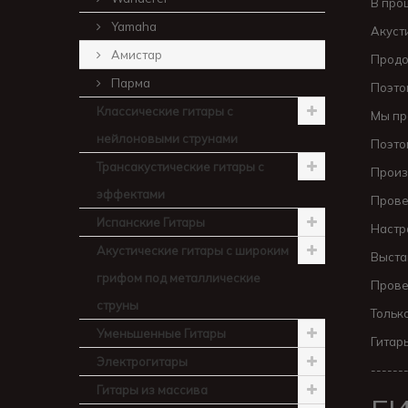
В про
Yamaha
Акуст
Амистар
Продо
Парма
Поэто
Классические гитары с
Мы пр
нейлоновыми струнами
Поэто
Трансакустические гитары с
Произ
эффектами
Прове
Испанские Гитары
Настр
Акустические гитары с широким
Выста
грифом под металлические
Прове
струны
Тольк
Уменьшенные Гитары
Гитар
Электрогитары
------
Гитары из массива