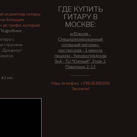
ГДЕ КУПИТЬ
й экземпляр гитары
ГИТАРУ В
 не большим
МОСКВЕ:
н до грифа, который
Подробнее …
м.Южная -
итара с
Специализированный
и струнами
гитарный магазин-
: Дредноут
мастерская - 1 минута
 Береза
пешком - Кировоградская
а
9к4 - ТЦ "Южный", Этаж 2,
Павильон 2-13
-----------
 43 мм
Наш телефон: +79636305000
Звоните!