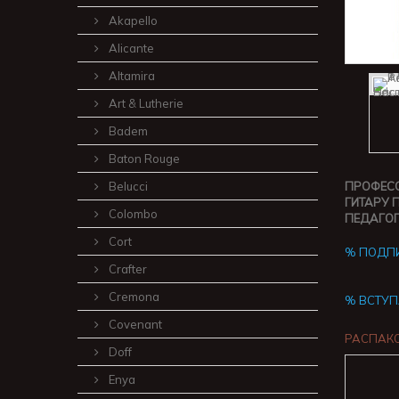
Akapello
Alicante
Altamira
Art & Lutherie
Badem
Baton Rouge
Belucci
ПРОФЕСС
ГИТАРУ 
Colombo
ПЕДАГОГ
Cort
% ПОДПИ
Crafter
Cremona
% ВСТУП
Covenant
РАСПАКО
Doff
Enya