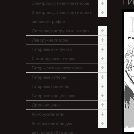
ГИ
Электроакустические гитары
Электроакустические гитары с
широким грифом
Двенадцатиструнные гитары
Леворукие гитары
Гитарные комплекты
Семиструнные гитары
Гитары разных категорий
Гитарные луперы
Гитарные преампы
Гитарные процессоры
Драм-машины
Комбоусилители
Комбоусилители для
акустической гитары