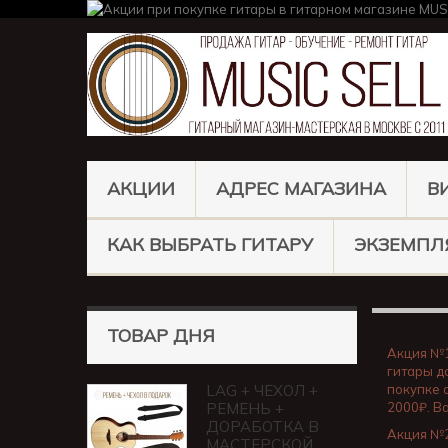
АКЦИИ
АДРЕС МАГАЗИНА
В
КАК ВЫБРАТЬ ГИТАРУ
ЭКЗЕМПЛ
ТОВАР ДНЯ
Акция №
гитары д
LAG + ЧЕХОЛ +
покупке 
РЕМЕНЬ +
2000₽. В
ДОРАБОТКА В
Акция №
МАСТЕРСКОЙ