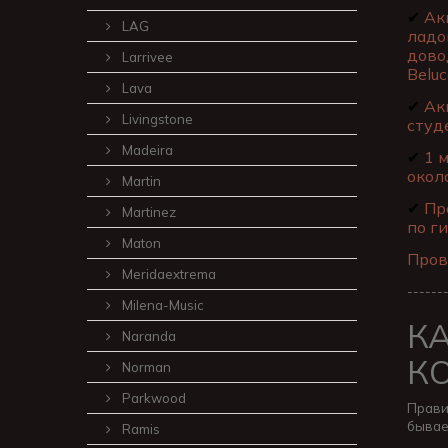
✔
Ак
LAG
ладо
дово
Larrivee
Beluc
Lava
✔
Акц
Livingstone
студ
Madeira
✔
1 м
окол
Martin
✔
Про
Martinez
по ги
Maton
Пров
Meridaextrema
------
Milena-Music
К
Naranda
К
Norman
Parkwood
Прави
бывае
Ramis