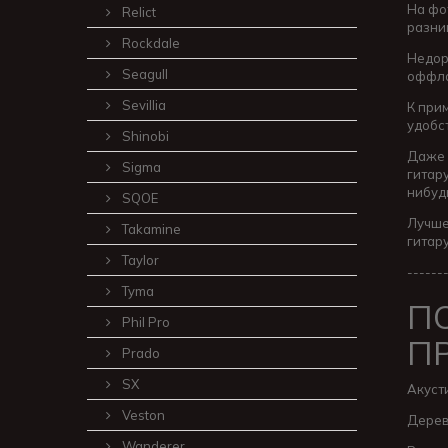
На фот
Relict
разни
Rockdale
Недор
Seagull
оффла
Sevillia
К при
удобс
Shinobi
Даже 
Sigma
гитар
нибуд
SQOE
Лучше
Takamine
гитару
Taylor
------
Tyma
П
Phil Pro
П
Prado
SX
Акуст
Veston
Дерев
Wanderer