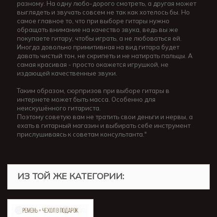
разному. На одну любо-дорого смотреть, а другая может
выглядеть и звучать совсем не так как хотелось бы. Но
самое главное то, что при выборе гитары нужно
обращать внимание на качество звука, ведь вы же
покупаете гитару, чтобы играть, а не любоваться ей.
Иногда довольно примитивная на вид гитара будет
давать чистый тон, не скрипеть и не натирать пальцы. А
самая красивая - просто окажется игрушкой, не
издающей качественные звуки.
Таким образом, сюрпризов при выборе гитары в
интернете может быть масса. Особенно для
неискушённого гитариста.
Поэтому советую вам не тратить свои деньги и нервы, а
ехать в гитарный магазин и выбирать себе инструмент
прислушиваясь к советам консультанта."
ИЗ ТОЙ ЖЕ КАТЕГОРИИ: