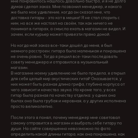
мне понравилось нашлось довольно быстро, и я не долго
думая сделал заказ. Мне позвонил менеджер, и какого
же было мое удивление, когда он сказал мне, что
доставка гитары - это кот в мешке! Я не стал спорить с
ним, но все же настоял на своём, так как ничего не
понимал в гитарах, а смысла ехать в магазин не видел. И
зачем, если курьер может привезти прямо домой.
Но когда мой заказ все-таки дошёл до меня, я был
немного расстроен: гитара была маленькая и покрашена
не очень ровно. Тогда я решил все-таки последовать
совету менеджера и отправился в музыкальный
магазин.
В магазине моему удивлению не было предела, я открыл
для себя целый мир акустических гита₽ Оказывается, у
них может быть разная длина грифа, глубина корпуса от
чего зависит и качество звука. Но кроме того, у всех
гитар была разная по качеству отделка: у одних она
былах она была грубая и неровная, а у других исполнена
просто великолепно.
После этого я понял, почему менеджер мне советовал
самому отправится в магазин и выбрать себе гитару по
душе. На сайте совершенно невозможно по фото
определить какой длины гитара, как она покрашена, как