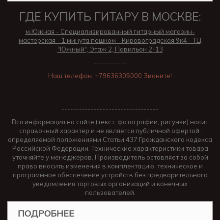
ГДЕ КУПИТЬ ГИТАРУ В МОСКВЕ:
м.Южная - Специализированный гитарный магазин-
мастерская - 1 минута пешком - Кировоградская 9к4 - ТЦ
"Южный", Этаж 2, Павильон 2-13
-----------
Наш телефон: +79636305000 Звоните!
---------------------------------
Вся информация на сайте (текст, фотографии, рисунки) носит
справочный характер и не является публичной офертой,
определяемой положениями Статьи 437 Гражданского кодекса
Российской Федерации. Технические характеристики товара
уточняйте у менеджеров. Производитель оставляет за собой
право вносить изменения в комплектацию, техническое и
программное обеспечение устройств без предварительного
уведомления торговых организаций и конечных
пользователей.
ПОДРОБНЕЕ