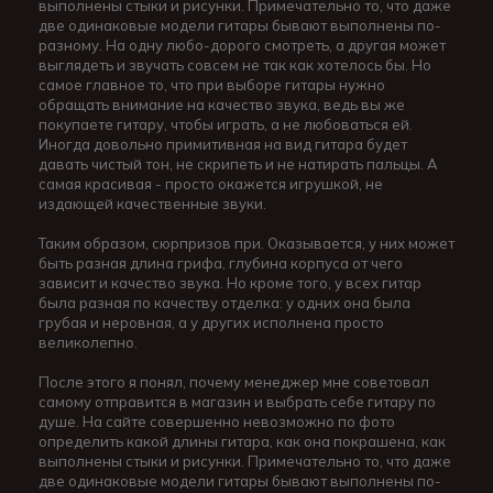
выполнены стыки и рисунки. Примечательно то, что даже
две одинаковые модели гитары бывают выполнены по-
разному. На одну любо-дорого смотреть, а другая может
выглядеть и звучать совсем не так как хотелось бы. Но
самое главное то, что при выборе гитары нужно
обращать внимание на качество звука, ведь вы же
покупаете гитару, чтобы играть, а не любоваться ей.
Иногда довольно примитивная на вид гитара будет
давать чистый тон, не скрипеть и не натирать пальцы. А
самая красивая - просто окажется игрушкой, не
издающей качественные звуки.
Таким образом, сюрпризов при. Оказывается, у них может
быть разная длина грифа, глубина корпуса от чего
зависит и качество звука. Но кроме того, у всех гитар
была разная по качеству отделка: у одних она была
грубая и неровная, а у других исполнена просто
великолепно.
После этого я понял, почему менеджер мне советовал
самому отправится в магазин и выбрать себе гитару по
душе. На сайте совершенно невозможно по фото
определить какой длины гитара, как она покрашена, как
выполнены стыки и рисунки. Примечательно то, что даже
две одинаковые модели гитары бывают выполнены по-