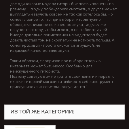
две одинаковые модели гитары бывают выполнены по-
разному. На одну любо-дорого смотреть, а другая может
выглядеть и звучать совсем не так как хотелось бы. Но
самое главное то, что при выборе гитары нужно
обращать внимание на качество звука, ведь вы же
покупаете гитару, чтобы играть, а не любоваться ей.
Иногда довольно примитивная на вид гитара будет
давать чистый тон, не скрипеть и не натирать пальцы. А
самая красивая - просто окажется игрушкой, не
издающей качественные звуки.
Таким образом, сюрпризов при выборе гитары в
интернете может быть масса. Особенно для
неискушённого гитариста.
Поэтому советую вам не тратить свои деньги и нервы, а
ехать в гитарный магазин и выбирать себе инструмент
прислушиваясь к советам консультанта."
ИЗ ТОЙ ЖЕ КАТЕГОРИИ: