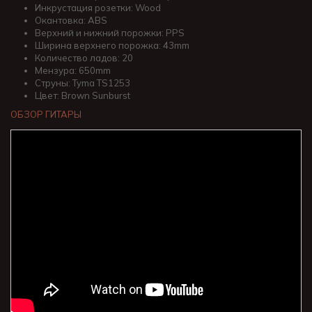
Инкрустация розетки: Wood
Окантовка: ABS
Верхний и нижний порожки: PPS
Ширина верхнего порожка: 43mm
Количество ладов: 20
Мензура: 650mm
Струны: Tyma TS1253
Цвет: Brown Sunburst
ОБЗОР ГИТАРЫ