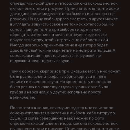
определить какой длины гитара, как она покрашена, как
выполнены стыки и рисунки. Примечательно то, что даже
две одинаковые модели гитары бывают выполнены по-
разному. На одну любо-дорого смотреть, а другая может
выглядеть и звучать совсем не так как хотелось бы. Но
самое главное то, что при выборе гитары нужно
обращать внимание на качество звука, ведь вы же
покупаете гитару, чтобы играть, а не любоваться ей.
Иногда довольно примитивная на вид гитара будет
давать чистый тон, не скрипеть и не натирать пальцы. А
самая красивая - просто окажется игрушкой, не
издающей качественные звуки.
Таким образом, сюрпризов при. Оказывается, у них может
быть разная длина грифа, глубина корпуса от чего
зависит и качество звука. Но кроме того, у всех гитар
была разная по качеству отделка: у одних она была
грубая и неровная, а у других исполнена просто
великолепно.
После этого я понял, почему менеджер мне советовал
самому отправится в магазин и выбрать себе гитару по
душе. На сайте совершенно невозможно по фото
определить какой длины гитара, как она покрашена, как
выполнены стыки и рисунки. Примечательно то, что даже