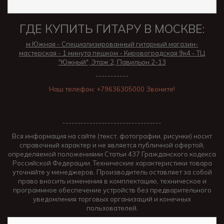
ГДЕ КУПИТЬ ГИТАРУ В МОСКВЕ:
м.Южная - Специализированный гитарный магазин-
мастерская - 1 минута пешком - Кировоградская 9к4 - ТЦ
"Южный", Этаж 2, Павильон 2-13
-----------
Наш телефон: +79636305000 Звоните!
---------------------------------
Вся информация на сайте (текст, фотографии, рисунки) носит
справочный характер и не является публичной офертой,
определяемой положениями Статьи 437 Гражданского кодекса
Российской Федерации. Технические характеристики товара
уточняйте у менеджеров. Производитель оставляет за собой
право вносить изменения в комплектацию, техническое и
программное обеспечение устройств без предварительного
уведомления торговых организаций и конечных
пользователей.