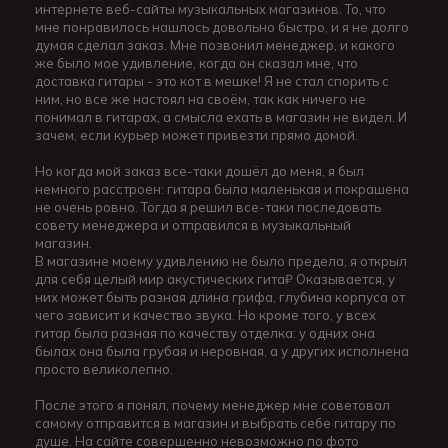
интернете веб-сайты музыкальных магазинов. То, что
мне понравилось нашлось довольно быстро, и я не долго
думая сделал заказ. Мне позвонил менеджер, и какого
же было мое удивление, когда он сказал мне, что
доставка гитары - это кот в мешке! Я не стал спорить с
ним, но все же настоял на своём, так как ничего не
понимал в гитарах, а смысла ехать в магазин не видел. И
зачем, если курьер может привезти прямо домой.
Но когда мой заказ все-таки дошёл до меня, я был
немного расстроен: гитара была маленькая и покрашена
не очень ровно. Тогда я решил все-таки последовать
совету менеджера и отправился в музыкальный
магазин.
В магазине моему удивлению не было предела, я открыл
для себя целый мир акустических гита₽ Оказывается, у
них может быть разная длина грифа, глубина корпуса от
чего зависит и качество звука. Но кроме того, у всех
гитар была разная по качеству отделка: у одних она
былах она была грубая и неровная, а у других исполнена
просто великолепно.
После этого я понял, почему менеджер мне советовал
самому отправится в магазин и выбрать себе гитару по
душе. На сайте совершенно невозможно по фото