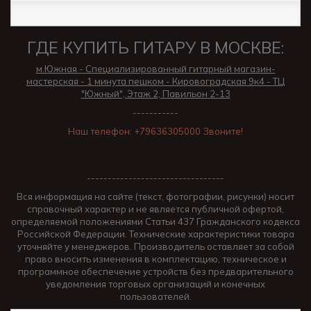
ГДЕ КУПИТЬ ГИТАРУ В МОСКВЕ:
м.Южная - Специализированный гитарный магазин-
мастерская - 1 минута пешком - Кировоградская 9к4 - ТЦ
"Южный", Этаж 2, Павильон 2-13
-----------
Наш телефон: +79636305000 Звоните!
---------------------------------
Вся информация на сайте (текст, фотографии, рисунки) носит
справочный характер и не является публичной офертой,
определяемой положениями Статьи 437 Гражданского кодекса
Российской Федерации. Технические характеристики товара
уточняйте у менеджеров. Производитель оставляет за собой
право вносить изменения в комплектацию, техническое и
программное обеспечение устройств без предварительного
уведомления торговых организаций и конечных
пользователей.