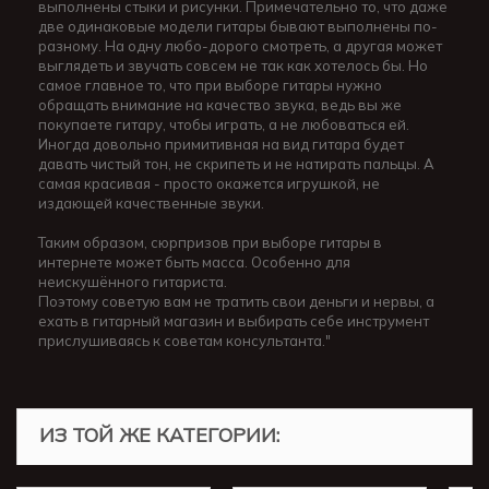
выполнены стыки и рисунки. Примечательно то, что даже
две одинаковые модели гитары бывают выполнены по-
разному. На одну любо-дорого смотреть, а другая может
выглядеть и звучать совсем не так как хотелось бы. Но
самое главное то, что при выборе гитары нужно
обращать внимание на качество звука, ведь вы же
покупаете гитару, чтобы играть, а не любоваться ей.
Иногда довольно примитивная на вид гитара будет
давать чистый тон, не скрипеть и не натирать пальцы. А
самая красивая - просто окажется игрушкой, не
издающей качественные звуки.
Таким образом, сюрпризов при выборе гитары в
интернете может быть масса. Особенно для
неискушённого гитариста.
Поэтому советую вам не тратить свои деньги и нервы, а
ехать в гитарный магазин и выбирать себе инструмент
прислушиваясь к советам консультанта."
ИЗ ТОЙ ЖЕ КАТЕГОРИИ: