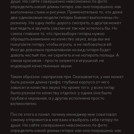
душе. На сайте совершенно невозможно по фото
определить какой длины гитара, как она покрашена, как
выполнены стыки и рисунки. Примечательно то, что даже
две одинаковые модели гитары бывают выполнены по-
разному. На одну любо-дорого смотреть, а другая может
выглядеть и звучать совсем не так как хотелось бы. Но
самое главное то, что при выборе гитары нужно
обращать внимание на качество звука, ведь вы же
покупаете гитару, чтобы играть, а не любоваться ей.
Иногда довольно примитивная на вид гитара будет
давать чистый тон, не скрипеть и не натирать пальцы. А
самая красивая - просто окажется игрушкой, не
издающей качественные звуки.
Таким образом, сюрпризов при. Оказывается, у них может
быть разная длина грифа, глубина корпуса от чего
зависит и качество звука. Но кроме того, у всех гитар
была разная по качеству отделка: у одних она была
грубая и неровная, а у других исполнена просто
великолепно.
После этого я понял, почему менеджер мне советовал
самому отправится в магазин и выбрать себе гитару по
душе. На сайте совершенно невозможно по фото
определить какой длины гитара, как она покрашена, как