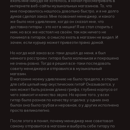
ехать мне никуда не хотелось, я начал просматривать в
интернете веб-сайты музыкальных магазинов. То, что
мне понравилось нашлось довольно быстро, и я не долго
думая сделал заказ. Мне позвонил менеджер, и какого
же было мое удивление, когда он сказал мне, что
доставка гитары - это кот в мешке! Я не стал спорить с
ним, но все же настоял на своём, так как ничего не
понимал в гитарах, а смысла ехать в магазин не видел. И
зачем, если курьер может привезти прямо домой.
Но когда мой заказ все-таки дошёл до меня, я был
немного расстроен: гитара была маленькая и покрашена
не очень ровно. Тогда я решил все-таки последовать
совету менеджера и отправился в музыкальный
магазин.
В магазине моему удивлению не было предела, я открыл
для себя целый мир акустических гита₽ Оказывается, у
них может быть разная длина грифа, глубина корпуса от
чего зависит и качество звука. Но кроме того, у всех
гитар была разная по качеству отделка: у одних она
былах она была грубая и неровная, а у других исполнена
просто великолепно.
После этого я понял, почему менеджер мне советовал
самому отправится в магазин и выбрать себе гитару по