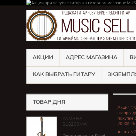
АКЦИИ
АДРЕС МАГАЗИНА
В
КАК ВЫБРАТЬ ГИТАРУ
ЭКЗЕМПЛ
ТОВАР ДНЯ
Акция №
гитары д
YAMAHA
покупке 
SLG200NW
2000₽. В
Акция №
Форма корпуса: Silent