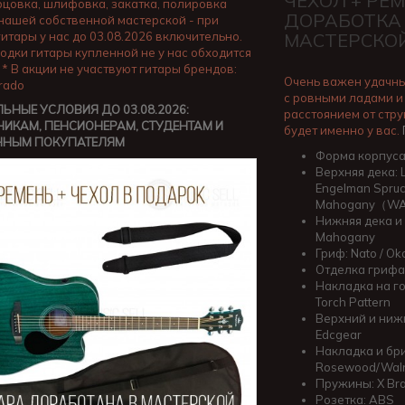
ЧЕХОЛ + РЕМ
орцовка, шлифовка, закатка, полировка
ДОРАБОТКА
 нашей собственной мастерской - при
гитары у нас до 03.08.2026 включительно.
МАСТЕРСКО
одки гитары купленной не у нас обходится
 * В акции не участвуют гитары брендов:
Очень важен удачны
Prado
с ровными ладами и
ЬНЫЕ УСЛОВИЯ ДО 03.08.2026:
расстоянием от стру
ИКАМ, ПЕНСИОНЕРАМ, СТУДЕНТАМ И
будет именно у вас.
ННЫМ ПОКУПАТЕЛЯМ
Форма корпуса:
Верхняя дека: L
Engelman Spruc
Mahogany（W
Нижняя дека и 
Mahogany
Гриф: Nato / O
Отделка грифа:
Накладка на го
Torch Pattern
Верхний и ниж
Edcgear
Накладка и бри
Rosewood/Wal
Пружины: X Bra
Розетка: ABS