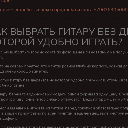
таре).
еряем, дорабатываем и продаем гитары. +79636305000
---------------------------------------------------------------------------
АК ВЫБРАТЬ ГИТАРУ БЕЗ 
ОТОРОЙ УДОБНО ИГРАТЬ?
льно выбрать гитару на сайте по фото, цене или названию не получи
т.
о не совсем понятно, что у гитар разная глубина корпуса, разная д
ца очень хорошо заметна.
огую гитару без дефектов на которой удобно прижимать струны во
йн магазине.
меру, берем три одинаковых модели одной фирмы за одну цену. Срав
тво игры, звучание гитар сильно отличается. Ведь гитара – штучны
если вы еще не играете на гитаре, перед покупкой обязательно по
у в вашем присутствии по всем пунктам, ведь чем дешевле инструмен
ь дефект.
 сразу купить гитару без дефектов на которой будет удобно играть, 