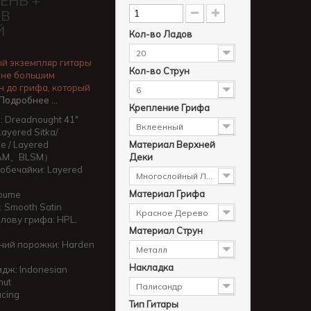
ЕНЬ +
 В
Й
Кол-во Ладов
20
й экземпляр гитары
Кол-во Струн
 не большим
н до грифа, который
6
Подробнее …
Крепление Грифа
 Dreadnought 41"
Вклеенный
ayered Sitka/
e / Layered
Материал Верхней
AM、BLSM）
Деки
обечайки: Layered
Многослойный Ламинат Красного Дерев
Материал Грифа
koume
 Smooth Satin
Красное Дерево
лову грифа: HPL,
Материал Струн
ний порожки: Harden
Металл
Накладка
дж: Indonesian
nut
Палисандр
cing
Тип Гитары