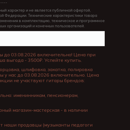
-----
ный характер и не является публичной офертой,
й Федерации. Технические характеристики товара
изменения в комплектацию, техническое и программное
вых организаций и конечных пользователей.
ы до 03.08.2026 включительно! Цена при
ша выгода - 3500₽. Успейте купить.
торцовка, шлифовка, закатка, полировка
ы у нас до 03.08.2026 включительно. Цена
 акции не участвуют гитары брендов:
льно: именинникам, пенсионерам,
ный магазин-мастерская - в наличии
ут наши продавцы (музыканты педагоги