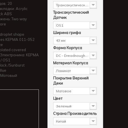
ов: 20
Трансакустическая
кладки: Acrylic
Трансакустический
ck ABS
Датчик
жень: Two way
core
OS1
Ширина грифа
droplet shape
des KEPMA 011-052
43 мм
ze
Форма Корпуса
plated covered
Электроника: KEPMA
DC - Dreadnought - Western - Cutaway
 / OS1
Материал Корпуса
lack /Sunburst
Blue
Ламинат
 Матовый
Покрытие Верхней
Деки
Матовое
Цвет
Зеленый
Страна Производитель
Китай