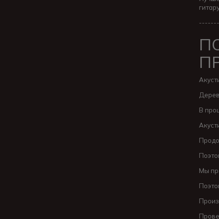
гитару
------
П
П
Акуст
Дерев
В про
Акуст
Продо
Поэто
Мы пр
Поэто
Произ
Прове