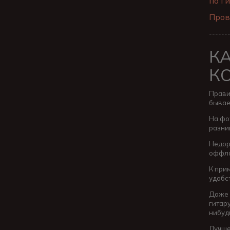
по ги
Пров
------
К
К
Прави
бывае
На фот
разни
Недор
оффла
К при
удобс
Даже 
гитар
нибуд
Лучше