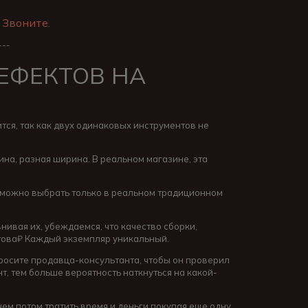
 Звоните.
---
ДЕФЕКТОВ НА
тся, так как двух одинаковых инструментов не
лина, разная ширина. В реальном магазине, эта
зможно выбрать только в реальном традиционном
нивая их, убеждаемся, что качество сборки,
й това₽ Каждый экземпляр уникальный.
просите продавца-консультанта, чтобы он проверил
т, тем больше вероятность наткнуться на какой-
чем потом тратить время и деньги покупая еще одну