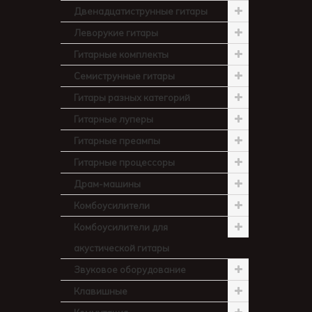
Двенадцатиструнные гитары
Леворукие гитары
Гитарные комплекты
Семиструнные гитары
Гитары разных категорий
Гитарные луперы
Гитарные преампы
Гитарные процессоры
Драм-машины
Комбоусилители
Комбоусилители для
акустической гитары
Звуковое оборудование
Клавишные