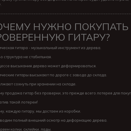
.
---------------------------------------------------------------------------
ОЧЕМУ НУЖНО ПОКУПАТЬ
РОВЕРЕННУЮ ГИТАРУ?
ическая гитара - музыкальный инструмент из дерева.
о структура не стабильная.
цессе высыхания дерево может деформироваться.
ические гитары высыхают по дороге с завода до склада.
лжают сохнуть при хранении на складе.
му продажа гитар без проверки, это прежде всего лотерея для пок
отив такой лотереи!
му, каждую гитару, мы достаем из коробки.
водим полный внешний осмотр на деформацию дерева.
ряем колки, склейки, лады.