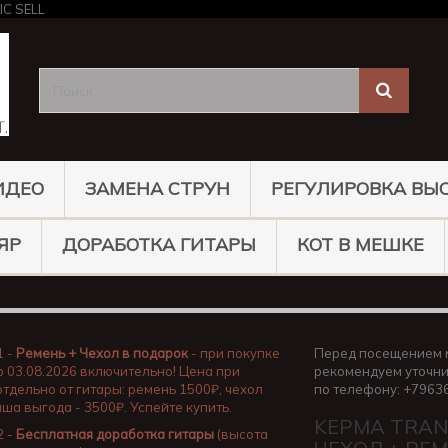
ИДЕО
ЗАМЕНА СТРУН
РЕГУЛИРОВКА ВЫ
ЯР
ДОРАБОТКА ГИТАРЫ
КОТ В МЕШКЕ
1 -
Ремень + Чехол в подарок
- при покупке
Перед посещением 
о 03.08.2026 включительно! Цена при
рекомендуем уточни
отдельно от гитары: ремень 1500₽, чехол
по телефону: +7963
аша выгода - 3500₽. Успейте купить.
KEPMA TRAN
2 -
Бесплатная доработка гитары
(высота