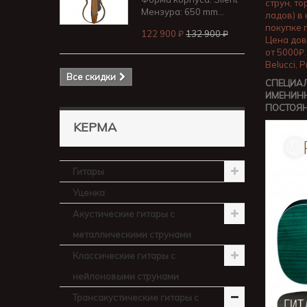
струн, т
Мензура: 650 mm...
ладов) в
покупке 
122 900 ₽
132 900 ₽
Цена дов
от 5000₽.
Belucci, 
Все скидки
СПЕЦИАЛ
ИМЕНИНН
ПОСТОЯ
KEPMA
Гитары
Уценка
Акустические гитары с
металлическими струнами
Классические гитары с
нейлоновыми струнами
Трансакустические гитары с