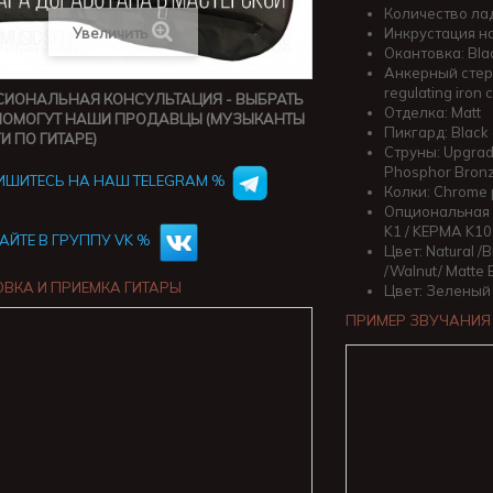
Количество лад
Увеличить
Инкрустация на
Окантовка: Bla
Анкерный стер
regulating iron 
ИОНАЛЬНАЯ КОНСУЛЬТАЦИЯ - ВЫБРАТЬ
Отделка: Matt
ПОМОГУТ НАШИ ПРОДАВЦЫ (МУЗЫКАНТЫ
Пикгард: Black 
И ПО ГИТАРЕ)
Струны: Upgra
Phosphor Bron
ШИТЕСЬ НА НАШ TELEGRAM %
Колки: Chrome 
Опциональная 
K1 / KEPMA K10
АЙТЕ В ГРУППУ VK %
Цвет: Natural /B
/Walnut/ Matte 
ВКА И ПРИЕМКА ГИТАРЫ
Цвет: Зеленый
ПРИМЕР ЗВУЧАНИЯ