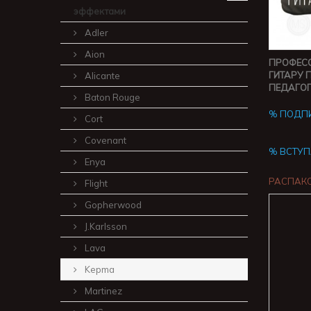
эффектами
Adler
Aion
ПРОФЕСС
ГИТАРУ 
Alicante
ПЕДАГОГ
Baton Rouge
% ПОДПИ
Cort
Covenant
% ВСТУП
Enya
РАСПАКО
Flight
Gopherwood
J.Karlsson
Lava
Kepma
Martinez