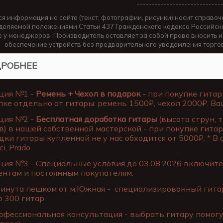
----------------------------
ся информация на сайте (текст, фотографии, рисунки) носит справоч
деляемой положениями Статьи 437 Гражданского кодекса Российско
е у менеджеров. Производитель оставляет за собой право вносить 
обеспечение устройств без предварительного уведомления торго
РОБНЕЕ
ция №1 -
Ремень + Чехол в подарок
- при покупке гитар
пке отдельно от гитары: ремень 1500₽, чехол 2000₽. Ва
ция №2 -
Бесплатная доработка гитары
(высота струн, 
в) в нашей собственной мастерской - при покупке гитар
дки гитары купленной не у нас обходится от 5000₽. * В
ci, Prado.
ия №3 - Специальные условия до 03.08.2026 включите
ентам и постоянным покупателям.
инута пешком от м.Южная - специализированный гитар
о 300 гитар.
фессиональная консультация - выбрать гитару помог