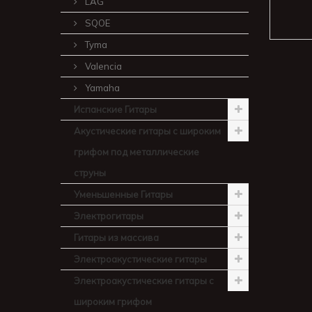
LAG
SQOE
Tyma
Valencia
Yamaha
Испанские Гитары
Акустические гитары с широким
грифом под металлические
струны
Уменьшенные Гитары
Электрогитары
Гитары из массива
Электроакустические гитары
Электроакустические гитары с
широким грифом