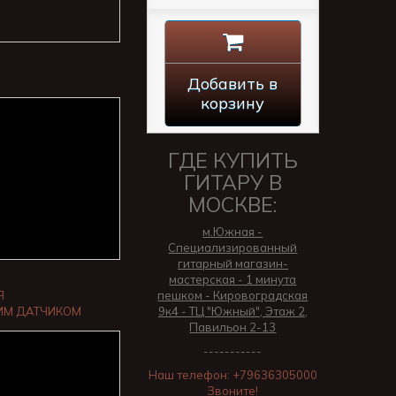
Добавить в
корзину
ГДЕ КУПИТЬ
ГИТАРУ В
МОСКВЕ:
м.Южная -
Специализированный
гитарный магазин-
мастерская - 1 минута
пешком - Кировоградская
Я
9к4 - ТЦ "Южный", Этаж 2,
ИМ ДАТЧИКОМ
Павильон 2-13
-----------
Наш телефон: +79636305000
Звоните!