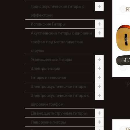
Трансакустические гитары с
эффектами
Испанские Гитары
Акустические гитары с широким
грифом под металлические
струны
Уменьшенные Гитары
Электрогитары
Гитары из массива
P
Электроакустические гитары
Электроакустические гитары с
широким грифом
Двенадцатиструнные гитары
Леворукие гитары