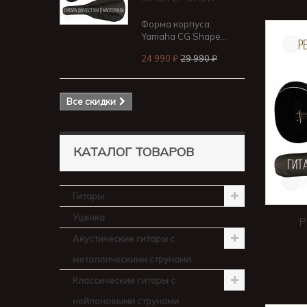
Форма корпуса:
Yamaha CG Shape...
24 990 ₽
29 990 ₽
Все скидки
КАТАЛОГ ТОВАРОВ
Гитары
Уценка
P
Акустические гитары с
металлическими струнами
Классические гитары с
нейлоновыми струнами