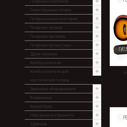
Гитарные комплекты
Семиструнные гитары
Гитары разных категорий
Гитарные луперы
Гитарные преампы
Гитарные процессоры
Драм-машины
Комбоусилители
Комбоусилители для
P
акустической гитары
Звуковое оборудование
Клавишные
Коммутация
Народные инструменты
Ударные