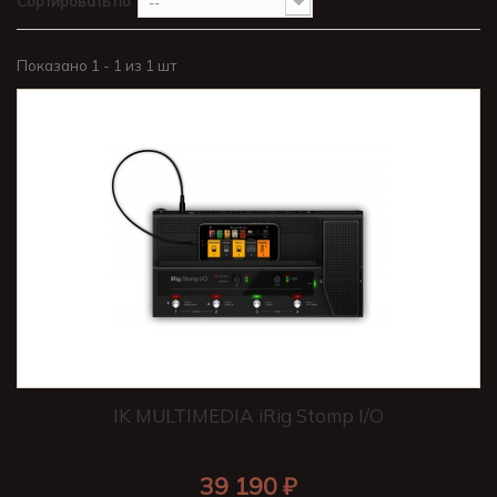
Сортировать по
--
Показано 1 - 1 из 1 шт
IK MULTIMEDIA iRig Stomp I/O
39 190 ₽