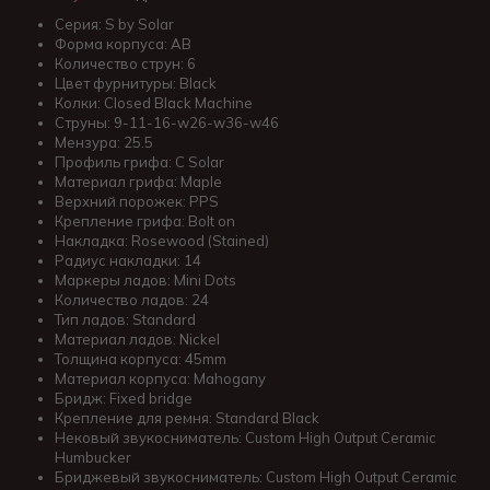
Серия: S by Solar
Форма корпуса: AB
Количество струн: 6
Цвет фурнитуры: Black
Колки: Closed Black Machine
Струны: 9-11-16-w26-w36-w46
Мензура: 25.5
Профиль грифа: C Solar
Материал грифа: Maple
Верхний порожек: PPS
Крепление грифа: Bolt on
Накладка: Rosewood (Stained)
Радиус накладки: 14
Маркеры ладов: Mini Dots
Количество ладов: 24
Тип ладов: Standard
Материал ладов: Nickel
Толщина корпуса: 45mm
Материал корпуса: Mahogany
Бридж: Fixed bridge
Крепление для ремня: Standard Black
Нековый звукосниматель: Custom High Output Ceramic
Humbucker
Бриджевый звукосниматель: Custom High Output Ceramic