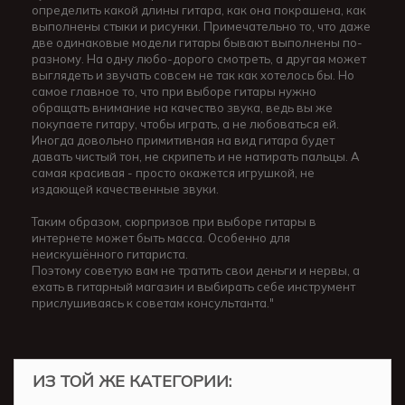
определить какой длины гитара, как она покрашена, как
выполнены стыки и рисунки. Примечательно то, что даже
две одинаковые модели гитары бывают выполнены по-
разному. На одну любо-дорого смотреть, а другая может
выглядеть и звучать совсем не так как хотелось бы. Но
самое главное то, что при выборе гитары нужно
обращать внимание на качество звука, ведь вы же
покупаете гитару, чтобы играть, а не любоваться ей.
Иногда довольно примитивная на вид гитара будет
давать чистый тон, не скрипеть и не натирать пальцы. А
самая красивая - просто окажется игрушкой, не
издающей качественные звуки.
Таким образом, сюрпризов при выборе гитары в
интернете может быть масса. Особенно для
неискушённого гитариста.
Поэтому советую вам не тратить свои деньги и нервы, а
ехать в гитарный магазин и выбирать себе инструмент
прислушиваясь к советам консультанта."
ИЗ ТОЙ ЖЕ КАТЕГОРИИ: