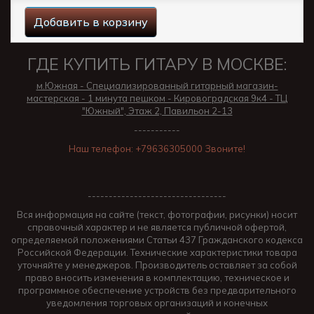
Добавить в корзину
ГДЕ КУПИТЬ ГИТАРУ В МОСКВЕ:
м.Южная - Специализированный гитарный магазин-
мастерская - 1 минута пешком - Кировоградская 9к4 - ТЦ
"Южный", Этаж 2, Павильон 2-13
-----------
Наш телефон: +79636305000 Звоните!
---------------------------------
Вся информация на сайте (текст, фотографии, рисунки) носит
справочный характер и не является публичной офертой,
определяемой положениями Статьи 437 Гражданского кодекса
Российской Федерации. Технические характеристики товара
уточняйте у менеджеров. Производитель оставляет за собой
право вносить изменения в комплектацию, техническое и
программное обеспечение устройств без предварительного
уведомления торговых организаций и конечных