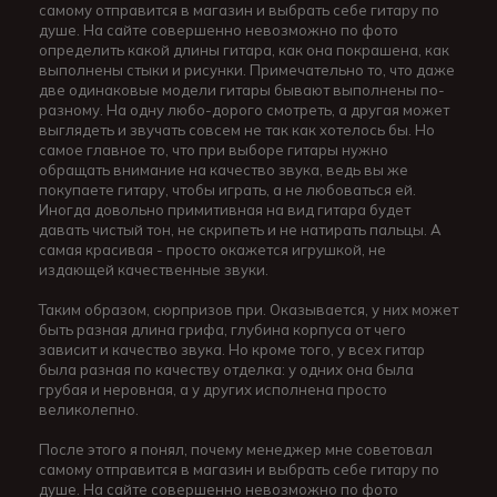
самому отправится в магазин и выбрать себе гитару по
душе. На сайте совершенно невозможно по фото
определить какой длины гитара, как она покрашена, как
выполнены стыки и рисунки. Примечательно то, что даже
две одинаковые модели гитары бывают выполнены по-
разному. На одну любо-дорого смотреть, а другая может
выглядеть и звучать совсем не так как хотелось бы. Но
самое главное то, что при выборе гитары нужно
обращать внимание на качество звука, ведь вы же
покупаете гитару, чтобы играть, а не любоваться ей.
Иногда довольно примитивная на вид гитара будет
давать чистый тон, не скрипеть и не натирать пальцы. А
самая красивая - просто окажется игрушкой, не
издающей качественные звуки.
Таким образом, сюрпризов при. Оказывается, у них может
быть разная длина грифа, глубина корпуса от чего
зависит и качество звука. Но кроме того, у всех гитар
была разная по качеству отделка: у одних она была
грубая и неровная, а у других исполнена просто
великолепно.
После этого я понял, почему менеджер мне советовал
самому отправится в магазин и выбрать себе гитару по
душе. На сайте совершенно невозможно по фото