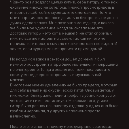
"Как-то раз я задался целью купить себе гитару, а так как
ехать мне никуда не хотелось, я начал просматривать в
интернете веб-сайты музыкальных магазинов. То, что
мне понравилось нашлось довольно быстро, и я не долго
думая сделал заказ. Мне позвонил менеджер, и какого
же было мое удивление, когда он сказал мне, что
доставка гитары - это кот в мешке! Я не стал спорить с
ним, но все же настоял на своём, так как ничего не
понимал в гитарах, а смысла ехать в магазин не видел. И
зачем, если курьер может привезти прямо домой.
Но когда мой заказ все-таки дошёл до меня, я был
немного расстроен: гитара была маленькая и покрашена
не очень ровно. Тогда я решил все-таки последовать
совету менеджера и отправился в музыкальный
магазин.
В магазине моему удивлению не было предела, я открыл
для себя целый мир акустических гита₽ Оказывается, у
них может быть разная длина грифа, глубина корпуса от
чего зависит и качество звука. Но кроме того, у всех
гитар была разная по качеству отделка: у одних она была
грубая и неровная, а у других исполнена просто
великолепно.
После этого я понял, почему менеджер мне советовал