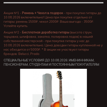
Акция №1 -
Ремень + Чехол в подарок
- при покупке гитары до
10.08.2026 включительно! Цена при покупке отдельно от
гитары: ремень 1500₽, чехол 2000₽. Ваша выгода - 3500₽.
Успейте купить.
Акция №2 -
Бесплатная доработка гитары
(высота струн,
торцовка, шлифовка, закатка, полировка ладов) в нашей
собственной мастерской - при покупке гитары у нас до
10.08.2026 включительно. Цена доводки гитары купленной не у
нас обходится от 5000₽. * В акции не участвуют гитары
брендов: Belucci, Prado
СПЕЦИАЛЬНЫЕ УСЛОВИЯ ДО 10.08.2026: ИМЕНИННИКАМ,
ПЕНСИОНЕРАМ, СТУДЕНТАМ И ПОСТОЯННЫМ ПОКУПАТЕЛЯМ