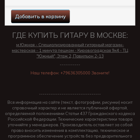
Добавить в корзину
ГДЕ КУПИТЬ ГИТАРУ В МОСКВЕ:
м.Южная - Специализированный гитарный магазин-
мастерская - 1 минута пешком - Кировоградская 9к4 - ТЦ
"Южный", Этаж 2, Павильон 2-13
-----------
Наш телефон: +79636305000 Звоните!
---------------------------------
Вся информация на сайте (текст, фотографии, рисунки) носит
справочный характер и не является публичной офертой,
определяемой положениями Статьи 437 Гражданского кодекса
Российской Федерации. Технические характеристики товара
уточняйте у менеджеров. Производитель оставляет за собой
право вносить изменения в комплектацию, техническое и
программное обеспечение устройств без предварительного