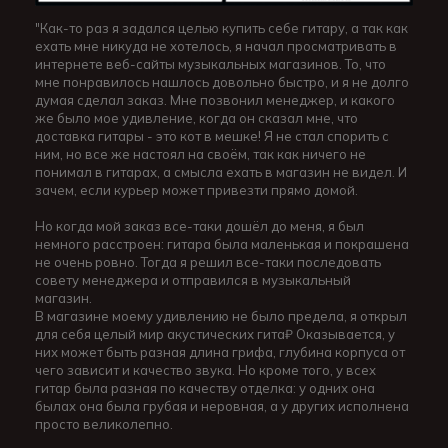
"Как-то раз я задался целью купить себе гитару, а так как
ехать мне никуда не хотелось, я начал просматривать в
интернете веб-сайты музыкальных магазинов. То, что
мне понравилось нашлось довольно быстро, и я не долго
думая сделал заказ. Мне позвонил менеджер, и какого
же было мое удивление, когда он сказал мне, что
доставка гитары - это кот в мешке! Я не стал спорить с
ним, но все же настоял на своём, так как ничего не
понимал в гитарах, а смысла ехать в магазин не видел. И
зачем, если курьер может привезти прямо домой.
Но когда мой заказ все-таки дошёл до меня, я был
немного расстроен: гитара была маленькая и покрашена
не очень ровно. Тогда я решил все-таки последовать
совету менеджера и отправился в музыкальный
магазин.
В магазине моему удивлению не было предела, я открыл
для себя целый мир акустических гита₽ Оказывается, у
них может быть разная длина грифа, глубина корпуса от
чего зависит и качество звука. Но кроме того, у всех
гитар была разная по качеству отделка: у одних она
былах она была грубая и неровная, а у других исполнена
просто великолепно.