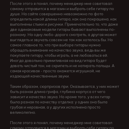
После этого я понял, почему менеджер мне советовал
самому отправится в магазин и выбрать себе гитару по
душе. На сайте совершенно невозможно по фото
определить какой длины гитара, как она покрашена, как
выполнены стыки и рисунки. Примечательно то, что даже
две одинаковые модели гитары бывают выполнены по-
разному. На одну любо-дорого смотреть, а другая может
выглядеть и звучать совсем не так как хотелось бы. Но
самое главное то, что при выборе гитары нужно
обращать внимание на качество звука, ведь вы же
покупаете гитару, чтобы играть, а не любоваться ей.
Иногда довольно примитивная на вид гитара будет
давать чистый тон, не скрипеть и не натирать пальцы. А
самая красивая - просто окажется игрушкой, не
издающей качественные звуки.
Таким образом, сюрпризов при. Оказывается, у них может
быть разная длина грифа, глубина корпуса от чего
зависит и качество звука. Но кроме того, у всех гитар
была разная по качеству отделка: у одних она была
грубая и неровная, а у других исполнена просто
великолепно.
После этого я понял, почему менеджер мне советовал
самому отправится в магазин и выбрать себе гитару по