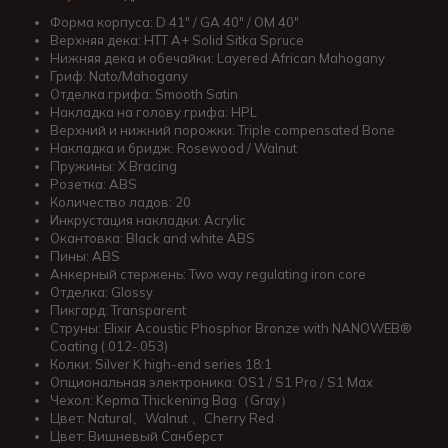
Форма корпуса: D 41" / GA 40" / OM 40"
Верхняя дека: HTT A+ Solid Sitka Spruce
Нижняя дека и обечайки: Layered African Mahogany
Гриф: Nato/Mahogany
Отделка грифа: Smooth Satin
Накладка на голову грифа: HPL
Верхний и нижний порожки: Triple compensated Bone
Накладка и бридж: Rosewood / Walnut
Пружины: X Bracing
Розетка: ABS
Количество ладов: 20
Инкрустация накладки: Acrylic
Окантовка: Black and white ABS
Пины: ABS
Анкерный стержень: Two way regulating iron core
Отделка: Glossy
Пикгард: Transparent
Струны: Elixir Acoustic Phosphor Bronze with NANOWEB®
Coating (.012-.053)
Колки: Silver K high-end series 18:1
Опциональная электроника: OS1 / S1 Pro / S1 Max
Чехол: Kepma Thickening Bag（Gray）
Цвет: Natural、Walnut 、Cherry Red
Цвет: Вишневый Санберст