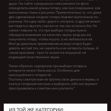
душе. На сайте совершенно невозможно по фото
определить какой длины гитара, как она покрашена, как
выполнены стыки и рисунки. Примечательно то, что даже
две одинаковые модели гитары бывают выполнены по-
разному. На одну любо-дорого смотреть, а другая может
выглядеть и звучать совсем не так как хотелось бы. Но
самое главное то, что при выборе гитары нужно
обращать внимание на качество звука, ведь вы же
покупаете гитару, чтобы играть, а не любоваться ей.
Иногда довольно примитивная на вид гитара будет
давать чистый тон, не скрипеть и не натирать пальцы. А
самая красивая - просто окажется игрушкой, не
издающей качественные звуки.
Таким образом, сюрпризов при выборе гитары в
интернете может быть масса. Особенно для
неискушённого гитариста.
Поэтому советую вам не тратить свои деньги и нервы, а
ехать в гитарный магазин и выбирать себе инструмент
прислушиваясь к советам консультанта."
ИЗ ТОЙ ЖЕ КАТЕГОРИИ: