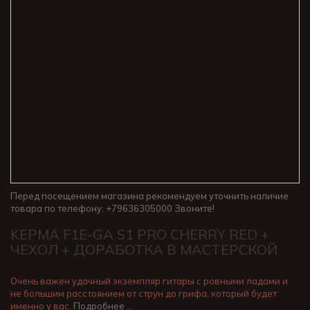
Перед посещением магазина рекомендуем уточнить наличие
товара по телефону: +79636305000 Звоните!
KEPMA F1E-GA S1 PRO CHERRY RED +
ЧЕХОЛ + ДОРАБОТКА В МАСТЕРСКОЙ
Очень важен удачный экземпляр гитары с ровными ладами и
не большим расстоянием от струн до грифа, который будет
именно у вас.
Подробнее …