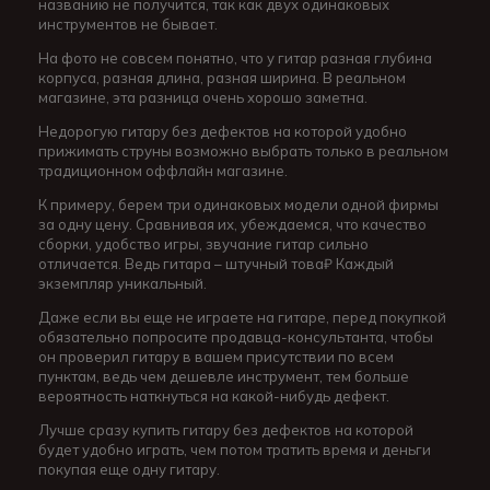
названию не получится, так как двух одинаковых
инструментов не бывает.
На фото не совсем понятно, что у гитар разная глубина
корпуса, разная длина, разная ширина. В реальном
магазине, эта разница очень хорошо заметна.
Недорогую гитару без дефектов на которой удобно
прижимать струны возможно выбрать только в реальном
традиционном оффлайн магазине.
К примеру, берем три одинаковых модели одной фирмы
за одну цену. Сравнивая их, убеждаемся, что качество
сборки, удобство игры, звучание гитар сильно
отличается. Ведь гитара – штучный това₽ Каждый
экземпляр уникальный.
Даже если вы еще не играете на гитаре, перед покупкой
обязательно попросите продавца-консультанта, чтобы
он проверил гитару в вашем присутствии по всем
пунктам, ведь чем дешевле инструмент, тем больше
вероятность наткнуться на какой-нибудь дефект.
Лучше сразу купить гитару без дефектов на которой
будет удобно играть, чем потом тратить время и деньги
покупая еще одну гитару.